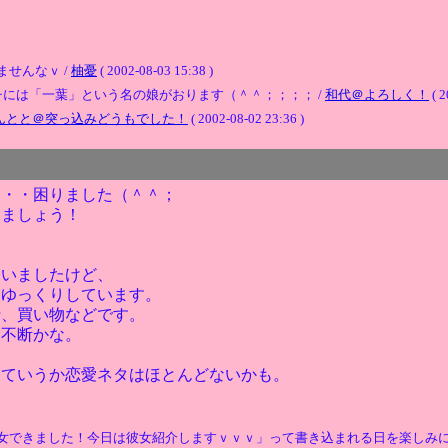
せんなｖ /
柚憂
( 2002-08-03 15:38 )
には「一葉」という名の娘がおります（＾＾；；；； /
和代＠よろしく！
( 2
んとと＠突っ込みどうもでした！
( 2002-08-02 23:36 )
・・・困りました（＾＾；
きましょう！
ていましたけど、
とゆっくりしています。
行、買い物などです。
柔不断かな。
っていうか恋愛ネタはほとんどないかも。
女できました！今日は彼女紹介しますｖｖｖ」って書き込まれる日を楽しみに