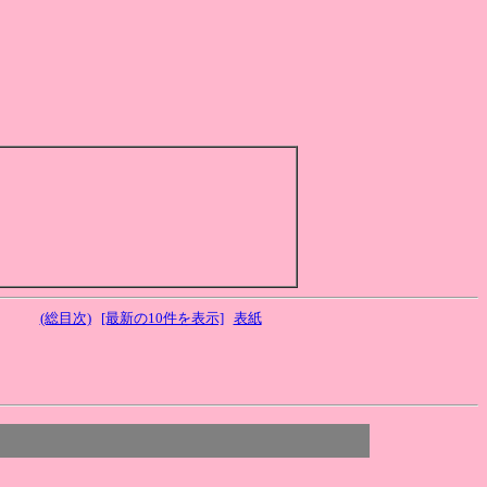
；
(総目次)
[最新の10件を表示]
表紙