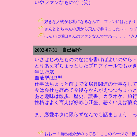
いやファンなもので（笑）
好きな人物がお札になるなんて、ファンにはたまりま
きんととちゃんの所から飛んで参りました～♪ ウチ
ほんとに樋口さんのファンなんですねー。。。 /
き
2002-07-31 自己紹介
いざはじめたもののなにを書けばよいのやら
とりあえずちょっとしたプロフィールでもか
年は25歳
血液型はB型
仕事はちょっと前まで文房具関連の仕事をし
今は会社を辞めて今後をかんがえつつちょっ
あと趣味は散歩、歴史、読書、カラオケ、旅
性格はよく言えば好奇心旺盛、悪くいえば優
ま、恋愛ネタに限らずなんでも話ましょう！
おおー！自己紹介がのってる！ここのページで「彼