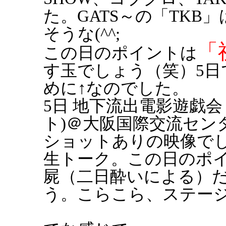
た。GATS～の「TK
そうな(^^;
「
この日のポイントは
す玉でしょう（笑）5日
めに↑なのでした。
5日 地下流出電影遊戯会（D
ト)＠大阪国際交流セン
ショットありの映像でし
生トーク。この日のポ
屍（二日酔いによる）
う。こらこら、ステー