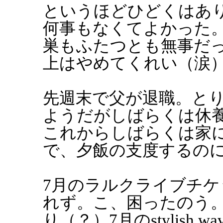
というほどひどくはあ
何事もなくてよかった
巣もふたつとも無事だ
上はやめてくれい（涙
先週末で父が退職。と
ようだがしばらくは休
これからしばらくは家
で、夕飯の支度するの
7月のラルクライブチ
れず。こ、困ったのう
り（？）7月のstylish