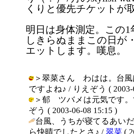
くりと優先チケットが
明日は身体測定。この1
しきらぬままこの日が
エットします。嘆息。
＞翠菜さん わはは。台風
ですよね♪ / りえぞう ( 2003-06-
＞郁 ツバメは元気です。で
ぞう ( 2003-06-08 15:15 )
台風、うちが寝てるあい
ら快晴でしたとさ♪ /
翠菜
( 2