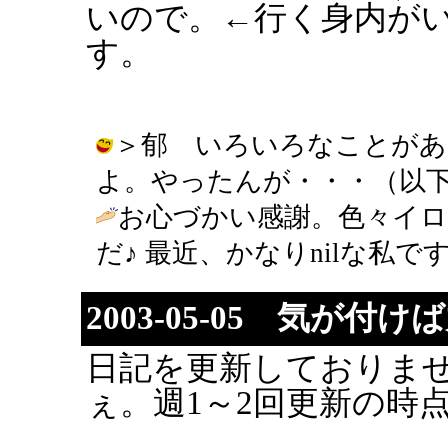
いので。←行く身内が
す。
＞郁 いろいろなことがあ
よ。やったんが・・・（以下略） / り
お心づかい感謝。色々イロ
だ♪ 最近、かなりnilな私ですが(爆) /
2003-05-05 気が付
日記を更新しておりま
ぇ。週1～2回更新の時