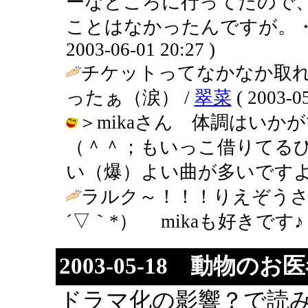
ーなところに行ってたので
ことはなかったんですが。・・
2003-06-01 20:27 )
チケットってなかなか取れ
ったぁ（涙） /
翠菜
( 2003-05
＞mikaさん 体調はい
（＾＾；もいっこ借りてるひ
い（爆）よい曲が多いですよね。 / り
ラルク～！！！りえぞうさ
´▽｀*） mikaも好きです♪ 
2003-05-18 動物のお
ドラマ化の影響？で読