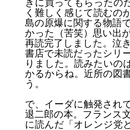
きに買ってもらったの
く難しく感じて読むの
島の原爆に関する物語
かった（苦笑）思い出
再読完了しました。泣
書店で未読だったシリ
りました。読みたいのは
かるからね。近所の図
う。
で、イーダに触発され
退二郎の本。フランス
に読んだ「オレンジ党