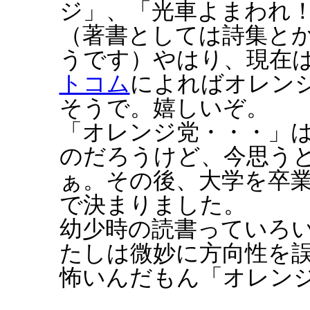
ジ」、「光車よまわれ
（著書としては詩集と
うです）やはり、現在
トコム
によればオレン
そうで。嬉しいぞ。
「オレンジ党・・・」
のだろうけど、今思う
ぁ。その後、大学を卒
で決まりました。
幼少時の読書っていろ
たしは微妙に方向性を
怖いんだもん「オレン