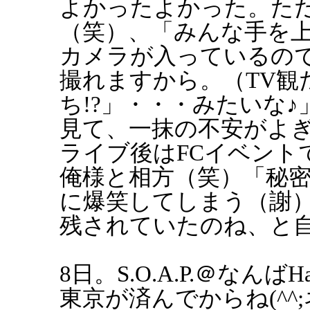
よかったよかった。た
（笑）、「みんな手を
カメラが入っているの
撮れますから。（TV観
ち!?」・・・みたいな♪
見て、一抹の不安がよ
ライブ後はFCイベント
俺様と相方（笑）「秘
に爆笑してしまう（謝
残されていたのね、と
8日。S.O.A.P.＠なん
東京が済んでからね(^