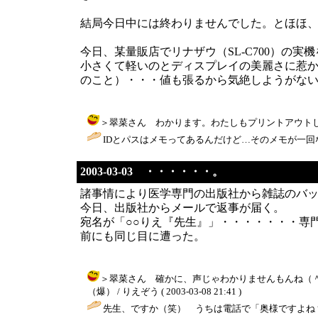
結局今日中には終わりませんでした。とほほ
今日、某量販店でリナザウ（SL-C700）の実
小さくて軽いのとディスプレイの美麗さに惹
のこと）・・・値も張るから気絶しようがな
＞翠菜さん わかります。わたしもプリントアウトしたIDを探
IDとパスはメモってあるんだけど…そのメモが一回
2003-03-03 ・・・・・・。
諸事情により医学専門の出版社から雑誌のバ
今日、出版社からメールで返事が届く。
宛名が「○○りえ『先生』」・・・・・・・専門
前にも同じ目に遭った。
＞翠菜さん 確かに、声じゃわかりませんもんね（
（爆） / りえぞう ( 2003-03-08 21:41 )
先生、ですか（笑） うちは電話で「奥様ですよね