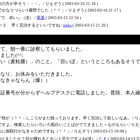
・・・。 / りえぞう ( 2003-03-16 21:18 )
い1週間でした（＾＾； / りえぞう ( 2003-03-16 21:17 )
で…赤いぃ（涙） /
翠菜
( 2003-03-15 22:54 )
=３ 早く完治するといいですね /
mika
( 2003-03-15 21:20 )
して、朝一番に診察してもらいました。
した(^^;
らい（麦粒腫）」のこと。「目いぼ」というところもあるそう
になり、お休みをいただきました。
出なきゃならん（爆））
暗証番号が分からずヘルプデスクに電話しました。普段、本人
＾；しこりがまだ残っております。早く完治して欲しいなあ。 / りえぞう ( 2003
検索したらいろいろ面白いことばがでてきました＜ものもらい / りえぞう ( 2003
なきゃだめですね（＾＾； / りえぞう ( 2003-03-15 19:08 )
りましたか？目が腫れるとホント厄介ですよね(涙） /
たま
( 2003-03-14 13:53