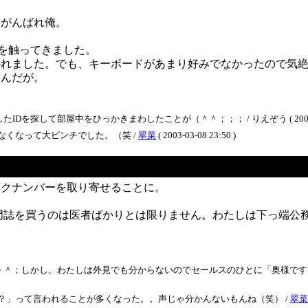
、がんばれ俺。
機を触ってきました。
かれました。でも、キーボードがあまり好みでなかったので気
いんだが。
して部屋中をひっかきまわしたことが（＾＾；；； / りえぞう ( 2003-03-0
なくなって大ピンチでした。（笑 /
翠菜
( 2003-03-08 23:50 )
ックナンバーを取り寄せることに。
誌を買うのは医者ばかりとは限りません。わたしは下っ端公務員
＾＾；しかし、わたしは外見でも分からないのでセールスのひとに「奥様です
？」って言われることが多くなった。。声じゃ分かんないもんね（笑） /
翠菜