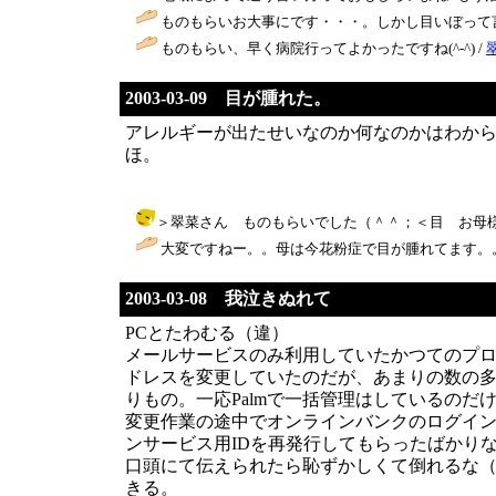
ものもらいお大事にです・・・。しかし目いぼって
ものもらい、早く病院行ってよかったですね(^-^) /
2003-03-09 目が腫れた。
アレルギーが出たせいなのか何なのかはわか
ほ。
＞翠菜さん ものもらいでした（＾＾；＜目 お母様大変ですね
大変ですねー。。母は今花粉症で目が腫れてます。。
2003-03-08 我泣きぬれて
PCとたわむる（違）
メールサービスのみ利用していたかつてのプロ
ドレスを変更していたのだが、あまりの数の多
りもの。一応Palmで一括管理はしているのだ
変更作業の途中でオンラインバンクのログイ
ンサービス用IDを再発行してもらったばかり
口頭にて伝えられたら恥ずかしくて倒れるな（
きる。