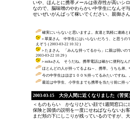
いや、ほんとに携帯メールは依存性が高いシ
なので、脳味噌のやわらかい中学生になんぞ
せいぜいがんばって稼いでください、親御さ
確実にいらないと思いますよ。友達と気軽に連絡と
＞翠菜さん 中学生にはいらないだろう、と思うの
えぞう ( 2003-03-22 10:32 )
＞たまさん 「みんな持ってるから」に親は弱いので
2003-03-22 10:29 )
＞mikaさん そうだね。携帯電話は確かに便利なんだけど、そ
ほとんどの人が持ってるよね～、携帯。うちも弟、
今の中学生はほぼ１００％持ってるみたいですね。
最近は中学生、小学生までも携帯を当たり前に持っ
2003-03-15 大分人間に近くなりました（苦笑
＜ものもらい かなりひどい顔で1週間窓口に
保険と国債の説明を一度にせねばならないお客様
まだ頬の下にしこりが残っているのですが、