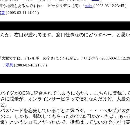
言う地域もあるんですね～ ビックリデス（笑） /
mika
( 2003-03-12 23:45 )
翠菜
( 2003-03-11 14:02 )
らんが。右目が腫れてます。窓口仕事なのにどうすべー。と思
。アレルギーの辛さはよくわかる。 / りえぞう ( 2003-03-11 12:29 
 /
翠菜
( 2003-03-10 21:07 )
バイダがOCNに統合されてしまうにあたり、こちらに登録し
さに眩暈が。オンラインサービスって便利なんだけど、大量の
けど。
ンパスワードを忘失していることに気づく。・・・ヘルプデス
なのに。しかも、郵送してもらったので735円かかったよ。も
爆）というシロモノだったので、後悔はしてないのですが（笑