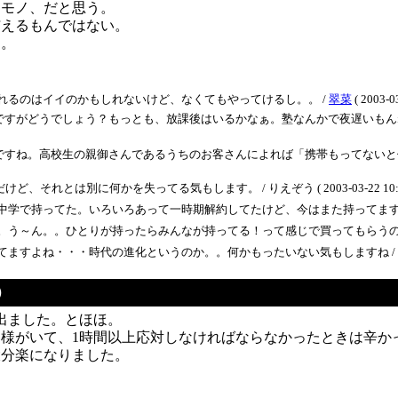
ロモノ、だと思う。
与えるもんではない。
ん。
れるのはイイのかもしれないけど、なくてもやってけるし。。 /
翠菜
( 2003-0
ですがどうでしょう？もっとも、放課後はいるかなぁ。塾なんかで夜遅いもん
すね。高校生の親御さんであるうちのお客さんによれば「携帯もってないと仲間
れとは別に何かを失ってる気もします。 / りえぞう ( 2003-03-22 10:2
中学で持ってた。いろいろあって一時期解約してたけど、今はまた持ってます
。う～ん。。ひとりが持ったらみんなが持ってる！って感じで買ってもらうの
てますよね・・・時代の進化というのか。。何かもったいない気もしますね /
）
出ました。とほほ。
がいて、1時間以上応対しなければならなかったときは辛かった
大分楽になりました。