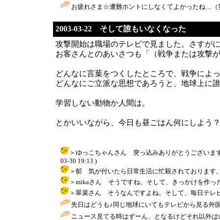
お疲れさま☆遭難ホントにしなくてよかったね…（笑
2003-03-22 そして誰もいなくなった
攻撃開始は職場のテレビで見ました。さすがに
お客さんとのあいさつも「（戦争または攻撃
どんなに言葉をつくしたところで、戦争によ
どんなにご立派な思想であろうと、地球上に
学習しない動物か人間は。
とかいいながら、今日も昼ごはん何にしよう
＞ゆっこちゃんさん 突っ込みありがとうございます。
03-30 19:13 )
＞郁 気が付いたら日常生活に忙殺されております。とりあえず
＞mikaさん そうですね。そして、きっかけを作った人間が前
＞翠菜さん そうなんですよね。そして、毎日テレビに映し出
先日はどうも♪同じ地球にいてもテレビから見る外国
ニュース見てる時はずーん、となるけどそれ以外はいつも通りです