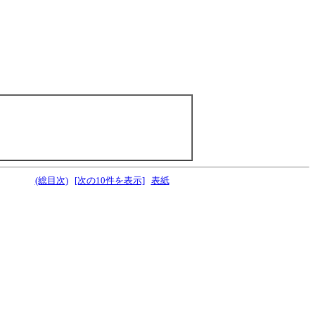
(総目次)
[次の10件を表示]
表紙