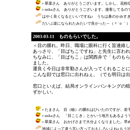
＞翠菜さん ありがとうございます。しかし、花粉症の方が辛そう
＞mikaさん ありがとうございます。接客してるのでかなりつら
はやく良くなるといいですね♪ うちは鼻のかみすぎ
だいぶ楽になられたみたいで良かった～（〃´ｏ｀）
2003-03-11 ものもらいでした。
＜目の腫れ。昨日、職場に眼科に行く旨連絡
あっさり、「目ばちこですね」と先生に言われま
ちなみに、「目ばちこ」は関西弁で「ものも
ました。
運良く今日は非常勤さんが入ってくれること
こんな顔では窓口に出れねぇ。（でも明日は
窓口といえば、結局オンラインバンキングの
ずかしい。
＞たまさん 目（瞼）の腫れはひいたのですが、若干頬が（＾
＞mikaさん 「目こじき」とかいう地方もあるようですよ。
＞翠菜さん おかげさまで大分よくなりました。早めに病院行か
地域によって違う言い方っておもしろいよね♪もう治