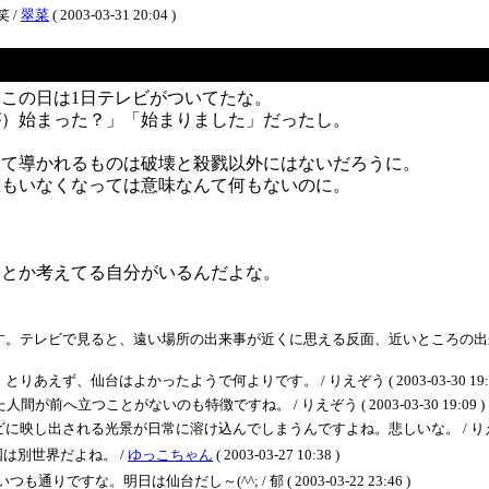
 /
翠菜
( 2003-03-31 20:04 )
この日は1日テレビがついてたな。
が）始まった？」「始まりました」だったし。
って導かれるものは破壊と殺戮以外にはないだろうに。
誰もいなくなっては意味なんて何もないのに。
？とか考えてる自分がいるんだよな。
テレビで見ると、遠い場所の出来事が近くに思える反面、近いところの出来事も遠
、仙台はよかったようで何よりです。 / りえぞう ( 2003-03-30 19:1
へ立つことがないのも特徴ですね。 / りえぞう ( 2003-03-30 19:09 )
される光景が日常に溶け込んでしまうんですよね。悲しいな。 / りえぞう ( 2003
は別世界だよね。 /
ゆっこちゃん
( 2003-03-27 10:38 )
な。明日は仙台だし～(^^; / 郁 ( 2003-03-22 23:46 )