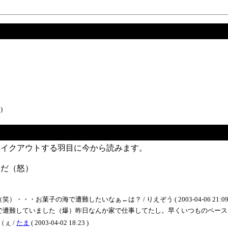
)
テイクアウトする羽目に今から読みます。
んだ（怒）
お菓子の海で遭難したいなぁ←は？ / りえぞう ( 2003-04-06 21:09 
ていました（爆）昨日なんか家で仕事してたし。早くいつものペースにもどりたいよう～ 
ぇ /
たま
( 2003-04-02 18:23 )