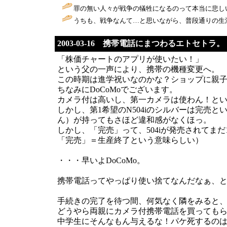
罪の無い人々が戦争の犠牲になるのって本当に悲しい
うちも、戦争なんて…と思いながら、普段通りの生活
2003-03-16 携帯電話にまつわるエトセトラ。
「株価チャートのアプリが使いたい！」
という父の一声により、携帯の機種変更へ。
この時期は進学祝いなのかな？ショップに親
ちなみにDoCoMoでございます。
カメラ付は高いし、第一カメラは使わん！という
しかし、第1希望のN504iのシルバーは完
ん）が持ってもさほど違和感がなくほっ。
しかし、「完売」って、504iが発売されて
「完売」＝生産終了という意味らしい）
・・・早いよDoCoMo。
携帯電話ってやっぱり使い捨てなんだなぁ、
手続きの完了を待つ間、何気なく隣をみると
どうやら両親にカメラ付携帯電話を買っても
中学生にそんなもん与えるな！パケ死するの