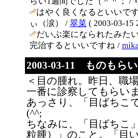
らい1週間でした（＾＾； / りえぞう 
はやく良くなるといいです
ぃ（涙） /
翠菜
( 2003-03-15 
だいぶ楽になられたみたい
完治するといいですね /
mik
2003-03-11 ものも
＜目の腫れ。昨日、職
一番に診察してもらい
あっさり、「目ばちこ
(^^;
ちなみに、「目ばちこ
粒腫）」のこと。「目