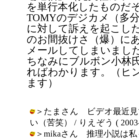
を単行本化したものだそ
TOMYのデジカメ（多
に対して訴えを起こし
のお間抜けさ（爆）に
メールしてしまいまし
ちなみにブルボン小林
ればわかります。（ヒ
ます）
＞たまさん ビデオ最近見
い（苦笑） / りえぞう ( 2003-02
＞mikaさん 推理小説