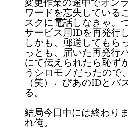
変更作業の途中でオン
ワードを忘失している
スクに電話しなきゃ。
サービス用IDを再発行
しかも、郵送してもらっ
っとも、届いた再発行
にて伝えられたら恥ず
うシロモノだったので
（笑）←ぴあのIDとパ
る。
結局今日中には終わり
れ俺。