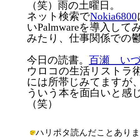
（笑）雨の土曜日。
ネット検索で
Nokia6800
いPalmwareを導入
みたり、仕事関係での
今日の読書。
百瀬 い
ウロコの生活リストラ
には所帯じみてますが
ういう本を面白いと感
（笑）
ハリポタ読んだことありま