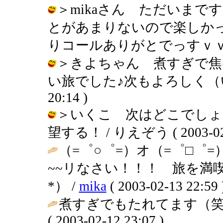
＞mikaさん ただいまで
とがあまりないので楽しか
りコールありがとでっすｖｖ / りえぞ
＞きよちゃん 煮すぎで焦
い旅でした♪次もよろしく（いつ？）
20:14 )
＞いくこ 次はどこでしょ
望する！ / りえぞう ( 2003-02-1
（=゜○゜=）オ（=゜□゜
~~リなさい！！！ 旅を満
*） /
mika
( 2003-02-13 22:59 
煮すぎでもたれてます（笑
( 2003-02-12 23:07 )