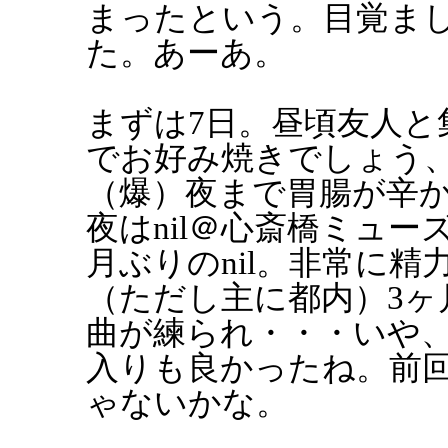
まったという。目覚ま
た。あーあ。
まずは7日。昼頃友人と
でお好み焼きでしょう
（爆）夜まで胃腸が辛
夜はnil＠心斎橋ミュ
月ぶりのnil。非常に
（ただし主に都内）3
曲が練られ・・・いや
入りも良かったね。前
ゃないかな。