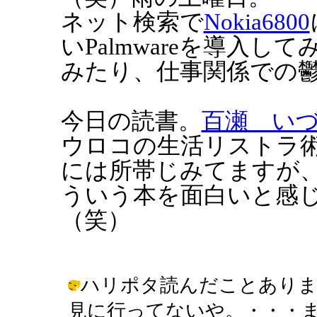
ネット検索で
Nokia6800
いPalmwareを導入
みたり、仕事関係での
今日の読書。
百瀬 い
ウロコの生活リストラ
には所帯じみてますが
ういう本を面白いと感
（笑）
ハリポタ読んだことありま
見に行ってないや。・・・ま