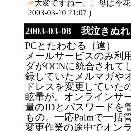
大変ですねー。。母は今花
2003-03-10 21:07 )
2003-03-08 我泣きぬ
PCとたわむる（違）
メールサービスのみ利
ダがOCNに統合されて
録していたメルマガや
ドレスを変更していた
眩暈が。オンラインサ
量のIDとパスワードを
もの。一応Palmで一
変更作業の途中でオン