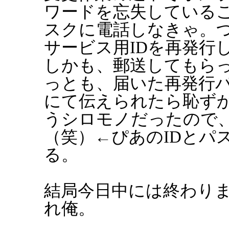
ワードを忘失している
スクに電話しなきゃ。
サービス用IDを再発行
しかも、郵送してもらっ
っとも、届いた再発行
にて伝えられたら恥ず
うシロモノだったので
（笑）←ぴあのIDとパ
る。
結局今日中には終わり
れ俺。