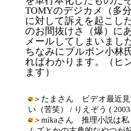
を単行本化したものだそ
TOMYのデジカメ（多
に対して訴えを起こし
のお間抜けさ（爆）に
メールしてしまいまし
ちなみにブルボン小林
ればわかります。（ヒ
ます）
＞たまさん ビデオ最近見
い（苦笑） / りえぞう ( 2003-02
＞mikaさん 推理小説
ムズとかの古典的なやつが好きかなぁ