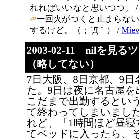
れればいいなと思いつつ。 / りえぞう
一回火がつくと止まらな
するけど。（；´Д｀） /
Mie
2003-02-11 nilを
（略してない）
7日大阪、8日京都、9
た。9日は夜に名古屋を
こだまで出勤するとい
て終わってしまいまし
れど、「1時間ほど昼寝
てベッドに入ったら、