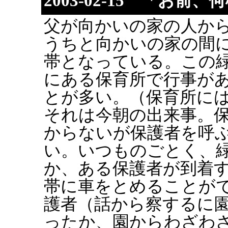
2003-02-15 「お前
父が向かいの家の人か
うちと向かいの家の間
帯となっている。この
にある保育所で行事が
とが多い。（保育所に
それは今朝の出来事。
からないが保護者を呼
い。いつものごとく、
か、ある保護者が到着
帯に車をとめることが
護者（話から察するに
ったか、園からわざわ