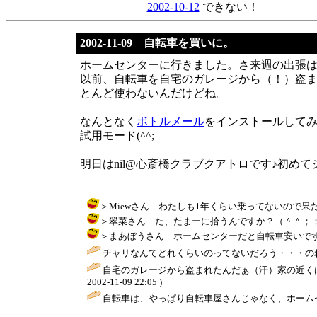
2002-10-12
できない！
2002-11-09 自転車を買いに。
ホームセンターに行きました。さ来週の出張
以前、自転車を自宅のガレージから（！）盗
とんど使わないんだけどね。
なんとなく
ボトルメール
をインストールして
試用モード(^^;
明日はnil@心斎橋クラブクアトロです♪初め
＞Miewさん わたしも1年くらい乗ってないので果たして乗れ
＞翠菜さん た、たまーに拾うんですか？（＾＾；；； / りえぞう
＞まあぼうさん ホームセンターだと自転車安いですよね。た
チャリなんてどれくらいのってないだろう・・・のれ
自宅のガレージから盗まれたんだぁ（汗）家の近く
2002-11-09 22:05 )
自転車は、やっぱり自転車屋さんじゃなく、ホームセ