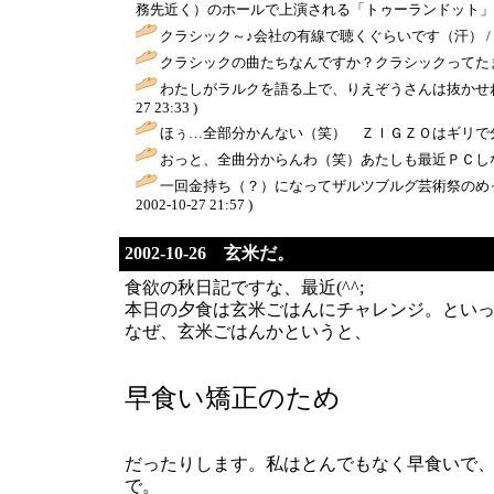
務先近く）のホールで上演される「トゥーランドット」を狙ってます。
クラシック～♪会社の有線で聴くぐらいです（汗） /
クラシックの曲たちなんですか？クラシックってたまに聴
わたしがラルクを語る上で、りえぞうさんは抜かせねえと(
27 23:33 )
ほぅ…全部分かんない（笑） ＺＩＧＺＯはギリで分
おっと、全曲分からんわ（笑）あたしも最近ＰＣしな
一回金持ち（？）になってザルツブルグ芸術祭のめ
2002-10-27 21:57 )
2002-10-26 玄米だ。
食欲の秋日記ですな、最近(^^;
本日の夕食は玄米ごはんにチャレンジ。とい
なぜ、玄米ごはんかというと、
早食い矯正のため
だったりします。私はとんでもなく早食いで
で。