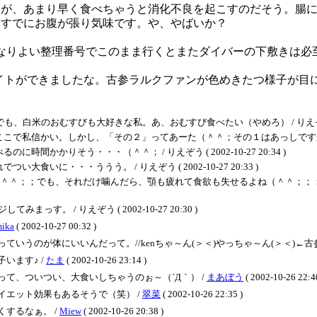
が、あまり早く食べちゃうと消化不良を起こすのだそう。腸にガ
、すでにお腹が張り気味です。や、やばいか？
ケ到着。かなりよい整理番号でこのまま行くとまたダイバーの下敷きは
イトができましたな。古参ラルクファンが色めきたつ様子が目
米のおむすびも大好きな私。あ、おむすび食べたい（やめろ） / りえぞう ( 2002
信かい。しかし、「その２」ってあーた（＾＾；その１はあっしですかい？（←誰） / 
かかりそう・・・（＾＾； / りえぞう ( 2002-10-27 20:34 )
に・・・ううう。 / りえぞう ( 2002-10-27 20:33 )
（＾＾；；でも、それだけ噛んだら、顎も疲れて食欲も失せるよね（＾＾；；
す。 / りえぞう ( 2002-10-27 20:30 )
ika
( 2002-10-27 00:32 )
体にいいんだって。//kenちゃ～ん(＞＜)やっちゃ～ん(＞＜)←古参ファンその2より(
います♪ /
たま
( 2002-10-26 23:14 )
て、ついつい、大食いしちゃうのぉ～（´Д｀） /
まあぼう
( 2002-10-26 22:4
エット効果もあるそうで（笑） /
翠菜
( 2002-10-26 22:35 )
するなぁ。 /
Miew
( 2002-10-26 20:38 )