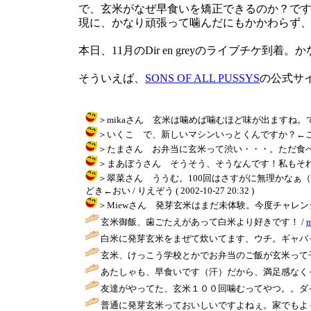
で、玄米がなぜ早食いを矯正できるのか？です
現に、かなり頑張って噛んだにもかかわらず
本日、11月のDir en greyのライブチ
そういえば、
SONS OF ALL PUSSYS
の公式サ
＞mikaさん 玄米は噛めば噛むほど味が出ますね。でも、白
＞いくこ で、新しいマシンいっとくんですか？←ここで私
＞たまさん お弁当に玄米って渋い・・・。ただ食べるのに時間
＞まあぼうさん そうそう、そうなんです！私もそれでつい大食い
＞翠菜さん ううむ。100回はさすがに無理かなぁ
どき←おい / りえぞう ( 2002-10-27 20:32 )
＞Miewさん 発芽玄米はまだ未体験。今度チャレンジしてみまっ
玄米御飯、歯ごたえがあって白米より好きです！ /
m
白米に発芽玄米をまぜて炊いてます、ウチ。ギャバっていうのが
玄米、けっこう学校とかでお弁当のご飯が玄米って子
あたしゃも、早食いです（汗）だから、満足感なくっ
友達がやってた、玄米１００回噛むってやつ。。ダイ
普通に発芽玄米っておいしいですよねぇ。家でもよく