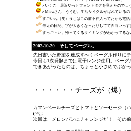
＞いくこ 最近やっとフォントタグを覚えたので←うそ。そうい
＞Miewさん ううむ。生活サイクルがばれているのも良し悪しで
すごいね（笑）うちはこの前不在入ってたから電話
最近の日記、字が大きくなったりしてて面白いっす(^^)←つっ
すっご～い。帰ってくるタイミングがわかってるなん
2002-10-20 そしてベーグル。
先日書いた野望を達成すべくベーグル作りに
今回も1次発酵までは電子レンジ使用。ベーグ
できあがったものは、ちょっと小さめでぶかっこ
・・・・・・チーズが（爆）
カマンベールチーズとトマトとソーセージ（
(^^;;;
次回は、メロンパンにチャレンジだ！←その