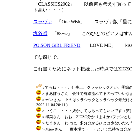
「CLASSICS2002」 以前何も考えず
ト高い・・・）
スラヴァ
「One Wish」 スラヴァ版「
塩谷哲
「88+∞」 このひとのピアノはす
POiSON GiRL FRiEND
「LOVE ME」 kis
てな感じで。
これ書くためにネット接続した時点ではZIGZO
↓でもね・・・、仕事上、クラッシックとか、季節の
＞まあぼうさん 会社で有線流れてるのっていいなぁ。うちは専
＞mikaさん 上のはクラシックとクラシック畑だけ
2002-11-04 20:11 )
＞いくこ ・・・抜かしてもらってもいいです（笑）S.O.A.P
＞翠菜さん おお、ZIGZO分かりますか♪ファンとしては嬉しかっ
＞たまさん わはは。多分分かるひとは少ないだろうなと思い
＞Miewさん 一度本場で・・・という気持ちは分