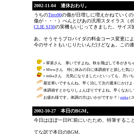
2002-11-04 連休おわり。
うちの
Treo90
の傷が日増しに増えかねていくの
傷が・・・）ぺんとぴあの汎用スタイラス（ボ
CLIE SJ30
の実機もいじってきました。サイズ的
あ、そうそうプロバイダの料金コース変更に
今のサイトもいじりたいんだけどなぁ。この
＞翠菜さん 寒いですよね。秋を飛ばして冬がきちゃいました
＞Miewさん 特に休みの日に体調崩すと損した気になります。と
＞mikaさん 元気になりました♪といっても、月いちのお客
最近寒いですもんね。早く治して次の週末にかけよ～
体調崩すとかなりしょんぼりですよね。早くなおして
お疲れ様です。体調の方はいかがですか？ /
mika
( 2
2002-10-27 本日のBGM。
今日はほぼ一日PC前にいたため、特筆するこ
てな訳で本日のBGM。