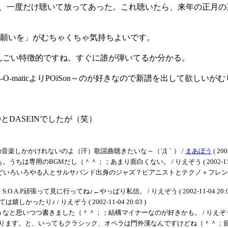
買って、一度だけ聴いて放ってあった。これ聴いたら、来年の正
星に願いを」がむちゃくちゃ気持ちよいです。
んごい特徴的ですね。すぐに誰が弾いてるか分かる。
s-O-maticよりPOiSon～のが好きなので新譜を出して欲しいが
とDASEINでしたが（笑）
音楽しかかけれないのよ（汗）歌謡曲聴きたいな～（´Д｀） /
まあぼう
( 200
用のBGMだし（＾＾；；あまり面白くない。 / りえぞう ( 2002-11-04 
どいろいろやる人とサルサバンド出身のジャズ？ピアニストとテクノ＋フレンチ
頑張って見に行ってね♪←やっぱり私信。 / りえぞう ( 2002-11-04 20:09
たり♪ / りえぞう ( 2002-11-04 20:03 )
つつ書きました（＾＾；；結構マイナーなのが好きかも。 / りえぞう ( 2002-1
かります。と、いってもクラシック、オペラは門外漢なんですけどね（＾＾；