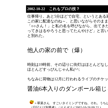
2002-10-22 これもプロの技？
仕事帰り。あと5分ほどで自宅、というとある
この家に配達なのね～、と思いながらそのま
「○○さん！」と私の名を呼びながら、出てき
ってきはるやろうと思ってたんやけど」と言
と別れた。
他人の家の前で（爆）
時刻は19時前、その辺りに街灯はほとんどな
ほとんどすっぴんじゃん私(^^;
ちなみに荷物は12月に行われるライブのチケ
醤油6本入りのダンボール箱
＞翠菜さん すごいタイミングですね、それ。うち
（日記とは別業者） / りえぞう ( 2002-10-26 09:21 )