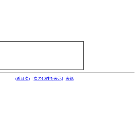
(総目次)
[次の10件を表示]
表紙