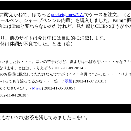
に耐えかねて、ぽちっと
pocketgamesさん
でケースを注文。（と
ールペン、シャープペンシル内蔵）も購入しました。Palmに
にはTreoと変わらないのだけれど、見た感じCLIEのほうが
より、前のサイトは今月中には自動的に消滅します。
連休は体調が不良でした。とほ（涙）
ね・・・。寒いの苦手だけど、夏よりはへばらない・・・かな？ / りえぞう ( 20
ほほ。 / りえぞう ( 2002-11-09 20:14 )
様に敗北してただけなんですが（＾＾；今月は辛かった・・・ / りえぞう ( 2002-
♪ってもう治ってるかな・・（笑） /
翠菜
( 2002-11-07 23:31 )
くださいねぇ。 /
Miew
( 2002-11-05 00:05 )
002-11-04 20:38 )
ともないのでお茶を濁してみました←をい。