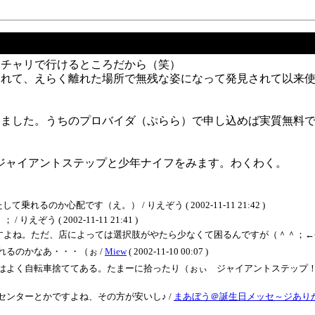
はチャリで行けるところだから（笑）
まれて、えらく離れた場所で無残な姿になって発見されて以来
みました。うちのプロバイダ（ぷらら）で申し込めば実質無料
てジャイアントステップと少年ナイフをみます。わくわく。
るのか心配です（え。） / りえぞう ( 2002-11-11 21:42 )
 ( 2002-11-11 21:41 )
だ、店によっては選択肢がやたら少なくて困るんですが（＾＾；←今回困った / りえ
るのかなあ・・・（ぉ /
Miew
( 2002-11-10 00:07 )
はよく自転車捨ててある。たまーに拾ったり（ぉぃ ジャイアントステップ！！
ンターとかですよね、その方が安いし♪ /
まあぼう＠誕生日メッセ～ジあり