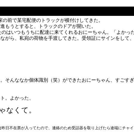
家の前で某宅配便のトラックが横付けしてきた。
ま進もうとすると、トラックのドアが開いた。
たのはいつもうちに配達に来てくれるおにーちゃん。「よかっ
いながら、私宛の荷物を手渡してきた。受領証にサインをして
し。そんななか個体識別（笑）ができたおにーちゃん、すごす
ット。よかった、
じゃなくて。
は昨日不在票が入ってたので、連絡のため受話器を取り上げたら途端にチャイ