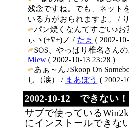
残念ですね。でも、ネット
いる方がおられますよ。 / りえぞう (
パン焼くなんてすごい♪お
ぃヽ(+∇+)ノ /
たま
( 2002-10-
SOS、やっぱり椎名さんの
Miew
( 2002-10-13 23:28 )
あぁ～ん♪Skoop On S
し（涙） /
まあぼう
( 2002-10
2002-10-12 できない！
サブで使っているWin2kマ
にインストールできな