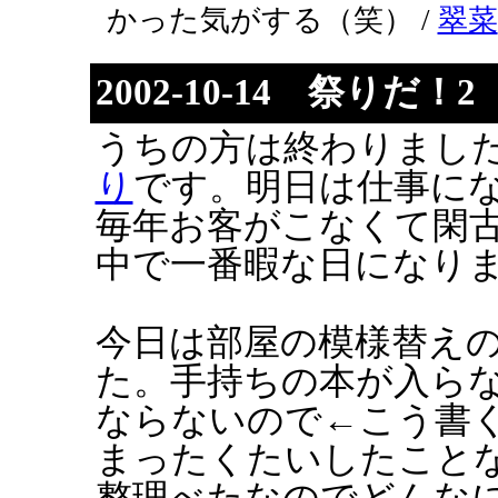
かった気がする（笑） /
翠菜
2002-10-14 祭りだ！2
うちの方は終わりまし
り
です。明日は仕事に
毎年お客がこなくて閑古鳥
中で一番暇な日になり
今日は部屋の模様替え
た。手持ちの本が入ら
ならないので←こう書
まったくたいしたことない
整理べたなのでどんな