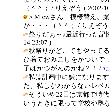
（＾＾； / りえぞう ( 2002-10-1
＞Miewさん 模様替え
が・・・（＾＾； / りえぞう ( 200
祭りだぁ～♪最近行った記憶
14 23:07 )
秋祭りがどこでもやって
ぴ着ておみこしをかついで
子はかつがんのかね？！ /
私は計画中に嫌になりま
た。私しかわからないレベル(笑) / い
そういや22日は京都で時
いうときに限って学校や墨