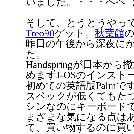
いました。・・・へへ
そして、とうとうやっ
Treo90
ゲット。
秋葉館
の
昨日の午後から深夜に
た。
Handspringが日本
めまずJ-OSのインスト
初めての英語版Palmで
スペックが低くてもた
シンなのにキーボード
まざまな気になる点は
て、買い物するのに買