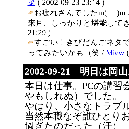
菜
( 2002-09-23 23:14 )
お疲れさんでしたm(_ _)m
来月、しっかりと堪能してきてね～(^
21:29 )
すごい！きびだんごネタ
ってみたいかも（笑 /
Miew
(
2002-09-21 明日は岡
本日は仕事。PCの講習
やもしれぬ）でした。
やはり、小さなトラブル
当然本職なぞ誰ひとり
過ぎたのだった（汗）