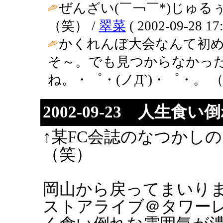
ぜんざい(￣￢￣*)じゅ
（笑） /
翠菜
( 2002-09-28 17:
かくれんぼ大会なんて初め
そ～。でも見つからなかっ
ね。・゜・(ノД`)・゜・。 （
2002-09-23 人生食
↑某FC会誌のなつかし
（笑）
岡山から戻ってまいりま
ストアライブ＠タワー