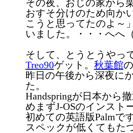
その夜、おじの家から
おすそ分けのため向か
こうと思ってたのよ～
いました。・・・へへ
そして、とうとうやっ
Treo90
ゲット。
秋葉館
の
昨日の午後から深夜に
た。
Handspringが日本
めまずJ-OSのインスト
初めての英語版Palmで
スペックが低くてもた