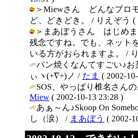
＞Miewさん どんなプ
ど、どきどき。 / りえぞう ( 2002
＞まあぼうさん はじめま
残念ですね。でも、ネット
いる方がおられますよ。 / りえぞう (
パン焼くなんてすごい♪お
ぃヽ(+∇+)ノ /
たま
( 2002-10-
SOS、やっぱり椎名さんの
Miew
( 2002-10-13 23:28 )
あぁ～ん♪Skoop On S
し（涙） /
まあぼう
( 2002-10