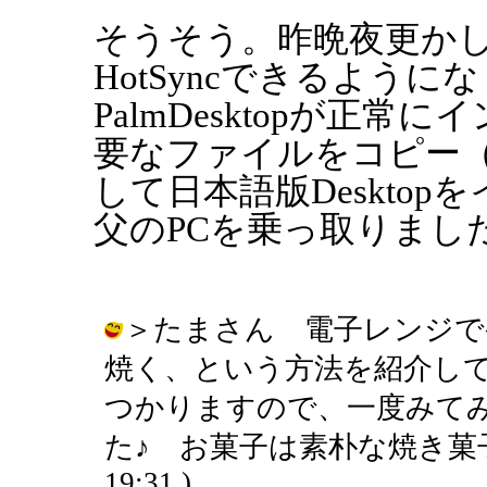
そうそう。昨晩夜更か
HotSyncできるよう
PalmDesktopが正
要なファイルをコピー
して日本語版Deskto
父のPCを乗っ取りまし
＞たまさん 電子レンジで
焼く、という方法を紹介し
つかりますので、一度みて
た♪ お菓子は素朴な焼き菓子専門で
19:31 )