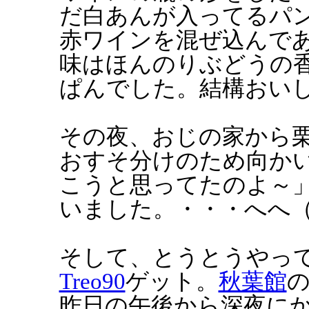
だ白あんが入ってるパ
赤ワインを混ぜ込んで
味はほんのりぶどうの
ぱんでした。結構おい
その夜、おじの家から
おすそ分けのため向か
こうと思ってたのよ～
いました。・・・へへ
そして、とうとうやっ
Treo90
ゲット。
秋葉館
の
昨日の午後から深夜に