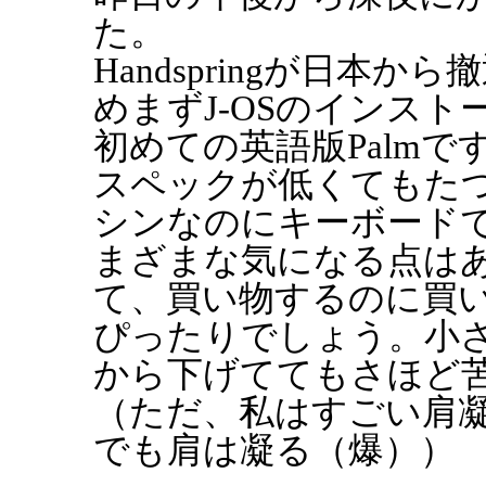
た。
Handspringが日本
めまずJ-OSのインスト
初めての英語版Palmで
スペックが低くてもた
シンなのにキーボード
まざまな気になる点は
て、買い物するのに買
ぴったりでしょう。小
から下げててもさほど
（ただ、私はすごい肩
でも肩は凝る（爆））