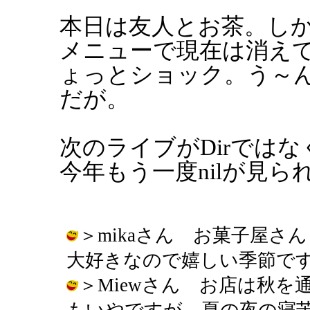
本日は友人とお茶。し
メニューで現在は消え
ょっとショック。う～
だが。
次のライブがDirではな
今年もう一度nilが見
＞mikaさん お菓子屋
大好きなので嬉しい季節です。 / りえ
＞Miewさん お店は秋
もいやですが、夏の夜の寝苦