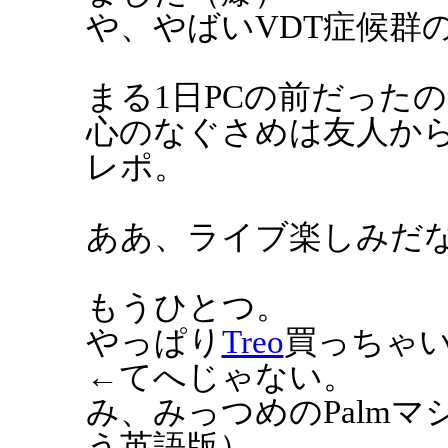
や、やばいVDT症候群
まる1日PCの前だった
心のなぐさめは友人から
レポ。
ああ、ライブ楽しみだ
もうひとつ。
やっぱり
Treo
買っちゃ
←てへじゃない。
み、みっつめのPalm
う英語版）