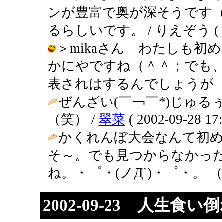
ンが豊富で奥が深そうです
るらしいです。 / りえぞう ( 2002
＞mikaさん わたしも
かにやですね（＾＾；でも
表されはするんでしょうが（笑） / り
ぜんざい(￣￢￣*)じゅ
（笑） /
翠菜
( 2002-09-28 17:
かくれんぼ大会なんて初め
そ～。でも見つからなかっ
ね。・゜・(ノД`)・゜・。 （
2002-09-23 人生食