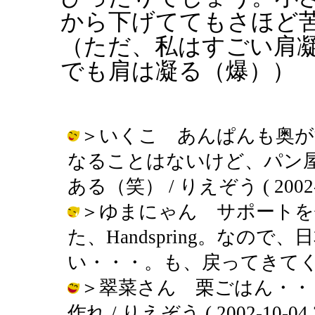
から下げててもさほど
（ただ、私はすごい肩
でも肩は凝る（爆））
＞いくこ あんぱんも奥が
なることはないけど、パン
ある（笑） / りえぞう ( 2002-10
＞ゆまにゃん サポートを
た、Handspring。なの
い・・・。も、戻ってきてくれ～ / り
＞翠菜さん 栗ごはん・・
作れ / りえぞう ( 2002-10-04 2