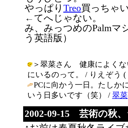
やっぱり
Treo
買っちゃ
←てへじゃない。
み、みっつめのPalm
う英語版）
＞翠菜さん 健康によくな
にいるのって。 / りえぞう ( 2002
PCに向かう一日。たしか
いう日多いです（笑） /
翠菜
2002-09-15 芸術の
↑お前は春夏秋冬ライブ