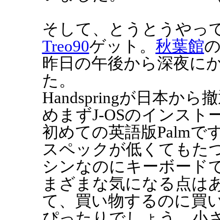
そして、とうとうやっ
Treo90
ゲット。
秋葉館
の
昨日の午後から深夜に
た。
Handspringが日本
めまずJ-OSのインスト
初めての英語版Palmで
スペックが低くてもた
シンなのにキーボード
まざまな気になる点は
て、買い物するのに買
ぴったりでしょう。小