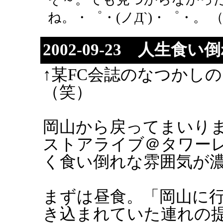
ね。・゜・(ノД`)・゜・。 （
2002-09-23 人生食
↑某FC会誌のなつかし
（笑）
岡山から戻ってまいりま
ストアライブ＠タワー
く食い倒れな雰囲気が
まずは昼食。「岡山に
き込まれていた連れの