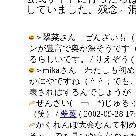
していました。残念←
＞翠菜さん ぜんざいも（
ンが豊富で奥が深そうです
るらしいです。 / りえぞう ( 2002
＞mikaさん わたしも
かにやですね（＾＾；でも
表されはするんでしょうが（笑） / り
ぜんざい(￣￢￣*)じゅ
（笑） /
翠菜
( 2002-09-28 17:
かくれんぼ大会なんて初め
そ～。でも見つからなかっ