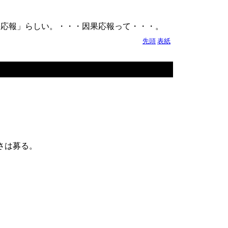
果応報」らしい。・・・因果応報って・・・。
先頭
表紙
さは募る。