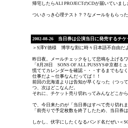
帰宅したらALI PROJECTのCDが届いて
ついさっき心理テスト？？なメールをもらっ
2002-08-26 当日券は公演当日に発売する
＞S澤Y徳様 博学な割に時々日本語不自由だ
昨日夜。メールチェックをして悲鳴を上げる
「8月28日 SONS OF ALL PUSSYS＠京都
慌ててカレンダーを確認・・・するまでもな
仕事だよ～仕事なんだってば！！
前回の北海道よりは告知が早くなった（つって
つ、次はどこなんだ。
それに、チケット売り切れってみんなどこか
で、今日来たのが「当日券はすべて売り切れまし
「前売りで予定枚数を終了したため、当日券
しかし、伏字にしたくなるバンド名だぜい＜SONS O