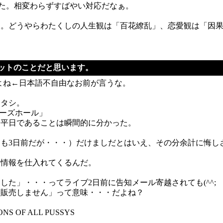
いました。相変わらずすばやい対応だなぁ。
た。どうやらわたくしの人生観は「百花繚乱」、恋愛観は「因
チケットのことだと思います。
よね←日本語不自由なお前が言うな。
ワタシ。
ミューズホール」
く平日であることは瞬間的に分かった。
も3日前だが・・・）だけましだとはいえ、その分余計に悔し
ら情報を仕入れてくるんだ。
た」・・・ってライブ2日前に告知メール寄越されても(^^;
は販売しません」って意味・・・だよね？
F ALL PUSSYS