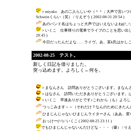
＞miyako あの二人らしいや（＾＾；大声で言
Schweinくらい（笑） / りえぞう ( 2002-08-31 20:54 )
あのバンド名はちょっと大声ではいえないよね((^_^;) ふたりっぽ
＞いくこ 仕事帰りの電車でライブのことを思い出して、
20:45 )
今日だったんだよな……ライヴ。あ、某k氏はかしこいけど、そう
2002-08-25 テスト。
新しく日記を借りました。
突っ込めます。よろしく←何を。
＞まなんさん 訪問ありがとうございます。まなんさんの日記の
＞はなさん 訪問いただきありがとうございます。はなさんの
＞いくこ 早速ありがとです♪これから（も）よろしくぅ。 / りえ
つっこみます～～（それだけ？なんのためにきたんだ
ひまじんじゃないひまじんライターさん（ああ、変な
おっけー(^^) / いくこ ( 2002-08-25 23:11 )
でもひまじんじゃないんだけどな・・・（爆） / りえぞう ( 20