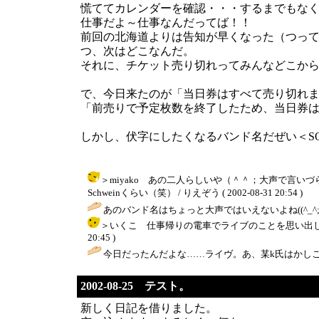
慌ててカレンダーを確認・・・するまでもな
仕事だよ～仕事なんだってば！！
前回の北海道よりは告知が早くなった（つって
つ、次はどこなんだ。
それに、チケット売り切れってみんなどこか
で、今日来たのが「当日券はすべて売り切れまし
「前売りで予定枚数を終了したため、当日券
しかし、伏字にしたくなるバンド名だぜい＜SONS O
＞miyako あの二人らしいや（＾＾；大声で言
Schweinくらい（笑） / りえぞう ( 2002-08-31 20:54 )
あのバンド名はちょっと大声ではいえないよね((^_^;) ふたりっぽ
＞いくこ 仕事帰りの電車でライブのことを思い出して、
20:45 )
今日だったんだよな……ライヴ。あ、某k氏はかしこいけど、そう
2002-08-25 テスト。
新しく日記を借りました。