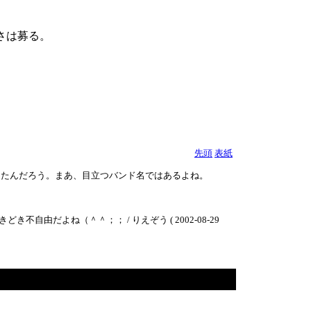
さは募る。
先頭
表紙
えたんだろう。まあ、目立つバンド名ではあるよね。
だよね（＾＾；； / りえぞう ( 2002-08-29