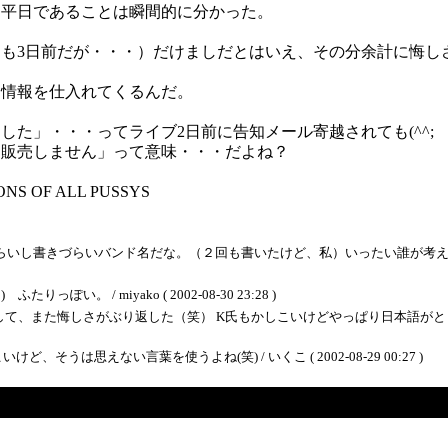
く平日であることは瞬間的に分かった。
も3日前だが・・・）だけましだとはいえ、その分余計に悔し
ら情報を仕入れてくるんだ。
た」・・・ってライブ2日前に告知メール寄越されても(^^;
は販売しません」って意味・・・だよね？
F ALL PUSSYS
いづらいし書きづらいバンド名だな。（２回も書いたけど、私）いったい誰が考
い。 / miyako ( 2002-08-30 23:28 )
また悔しさがぶり返した（笑） K氏もかしこいけどやっぱり日本語がときどき不自由
は思えない言葉を使うよね(笑) / いくこ ( 2002-08-29 00:27 )