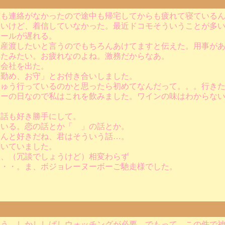
も連絡がなかったので途中も帰宅してからも疲れて寝ているん
しいけど、着信していなかった。最近ドコモそういうことが多
メールが遅れる。
土産渡したいと言うのでもちろんあけてますと伝えた。用事が
いたみたい。お疲れなのよね。激務だからなあ。
に会社を出た。
お勤め、お守」とお付き合いしました。
ちゅう行っているのかと思ったら初めてなんだって。。。行き
ボーの日なので私はこれを飲みました。ワインの味はわからな
、話も好き勝手にして。
ている。恋の話とか「 」の話とか。
ほんと好きだね、君はそういう話…。
聞いていました。
に、（冗談でしょうけど）相変わらず
・・・。ま、ボジョレーヌーボーご馳走様でした。
そう。しかししばしウォッチングが必要。でもって、この件で