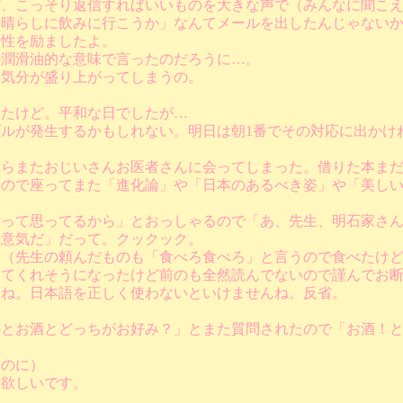
ど、こっそり返信すればいいものを大きな声で（みんなに聞こ
さ晴らしに飲みに行こうか」なんてメールを出したんじゃない
男性を励ましたよ。
の潤滑油的な意味で言ったのだろうに…。
～気分が盛り上がってしまうの。
したけど。平和な日でしたが…
ルが発生するかもしれない。明日は朝1番でその対応に出かけね
たらまたおじいさんお医者さんに会ってしまった。借りた本ま
うので座ってまた「進化論」や「日本のあるべき姿」や「美し
けって思ってるから」とおっしゃるので「あ、先生、明石家さ
生意気だ」だって。クックック。
て（先生の頼んだものも「食べろ食べろ」と言うので食べたけ
してくれそうになったけど前のも全然読んでないので謹んでお
いね。日本語を正しく使わないといけませんね。反省。
のとお酒とどっちがお好み？」とまた質問されたので「お酒！
いのに）
て欲しいです。