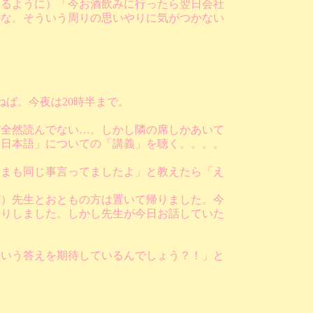
えるように）「今お酒飲みに行ったら翌日会社
かな。そういう周りの思いやりに気がつかない
ば。今夜は20時半まで。
だ全然読んでない…。しかし隣の席しかあいて
い日本語」についての「講義」を聴く。。。。
んまも同じ事言ってましたよ」と教えたら「え
ど）先生とおともの方は置いて帰りました。今
断りしました。しかし先生が今日お話していた
という答えを期待しているんでしょう？！」と