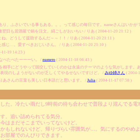
。
さいでいる事もある。。。って感じの毎日です。nameさんはいかが？ / りあ ( 20
居酒屋で鍋を注文。絹ごしがおいちい / りあ ( 2004-11-20 21:12 )
援助するんだ～～！！ / りあ ( 2004-11-20 21:11 )
愛すべきおじいさん。 / りあ ( 2004-11-20 21:10 )
-11-19 14:23 )
べたべたーーーい。 /
numero
( 2004-11-18 06:43 )
を相手にどうやって国交していくのかは永遠のテーマのような気がします。
表現のしようがないのが乏しくてやるせないですけど。 /
みゆ姉さん
( 2004-1
りあさんの言葉も美しい日本語だと思います。 /
Julia
( 2004-11-17 07:58 )
した。冷たい雨だし9時前の待ち合わせで普段より混んでる電
ます。追い詰められてる気分。
。今はまだそこまでいってないけど。
いかもしれないけど、帰りづらい雰囲気が…。気にするのやめ
的お部屋でのんびりできます。