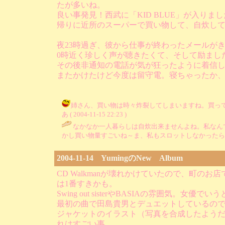
たが多いね。
良い事発見！西武に「KID BLUE」が入
帰りに近所のスーパーで買い物して、自炊し
夜23時過ぎ、彼から仕事が終わったメールが
0時近く珍しく声が聴きたくて、そして励まし
その後非通知の電話が気が狂ったように着信
またかけたけど今度は留守電。寝ちゃったか
姉さん、買い物は時々炸裂してしまいますね。買って
あ ( 2004-11-15 22:23 )
なかなか一人暮らしは自炊出来ませんよね。私なん
かし買い物量すごいね～ま、私もスロットしなかったら
2004-11-14 YumingのNew Album
CD Walkmanが壊れかけていたので、町のお
は1番すきかも。
Swing out sisterやBASIAの雰囲気。
最初の曲で田島貴男とデュエットしているの
ジャケットのイラスト（写真を合成したようだけ
れはすごい事。