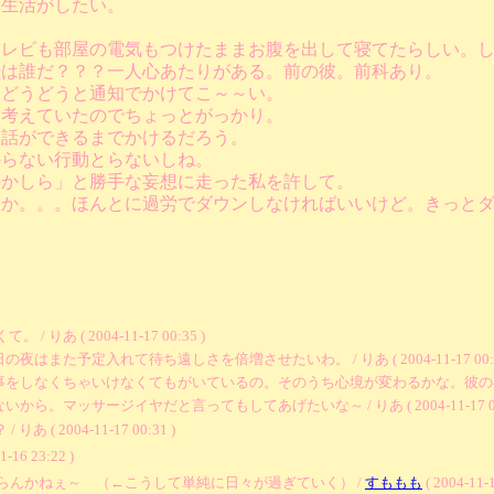
る生活がしたい。
テレビも部屋の電気もつけたままお腹を出して寝てたらしい。
歴は誰だ？？？一人心あたりがある。前の彼。前科あり。
らどうどうと通知でかけてこ～～い。
に考えていたのでちょっとがっかり。
、話ができるまでかけるだろう。
からない行動とらないしね。
のかしら」と勝手な妄想に走った私を許して。
とか。。。ほんとに過労でダウンしなければいいけど。きっと
あ ( 2004-11-17 00:35 )
予定入れて待ち遠しさを倍増させたいわ。 / りあ ( 2004-11-17 00:3
くちゃいけなくてもがいているの。そのうち心境が変わるかな。彼の存在が私の1番の癒し
。マッサージイヤだと言ってもしてあげたいな～ / りあ ( 2004-11-17 00:
 2004-11-17 00:31 )
1-16 23:22 )
らんかねぇ～ （←こうして単純に日々が過ぎていく） /
すももも
( 2004-11-1