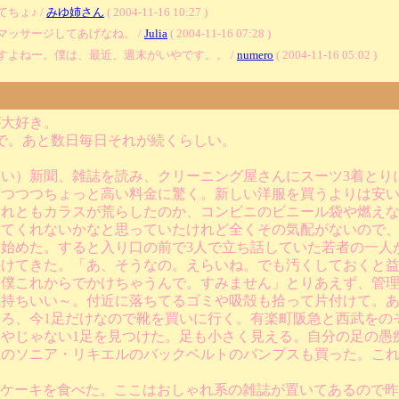
ちょ♪ /
みゆ姉さん
( 2004-11-16 10:27 )
ッサージしてあげなね。 /
Julia
( 2004-11-16 07:28 )
すよねー。僕は、最近、週末がいやです。。 /
numero
( 2004-11-16 05:02 )
が大好き。
で。あと数日毎日それが続くらしい。
い）新聞、雑誌を読み、クリーニング屋さんにスーツ3着とり
しつつつちょっと高い料金に驚く。新しい洋服を買うよりは安
それともカラスが荒らしたのか、コンビニのビニール袋や燃え
けてくれないかなと思っていたけれど全くその気配がないので
始めた。すると入り口の前で3人で立ち話していた若者の一人
かけてきた。「あ、そうなの。えらいね。でも汚くしておくと
。僕これからでかけちゃうんで。すみません」とりあえず、管
気持ちいい～。付近に落ちてるゴミや吸殻も拾って片付けて。
ろ、今1足だけなので靴を買いに行く。有楽町阪急と西武をの
やじゃない1足を見つけた。足も小さく見える。自分の足の愚
系のソニア・リキエルのバックベルトのパンプスも買った。こ
feでケーキを食べた。ここはおしゃれ系の雑誌が置いてあるので昨