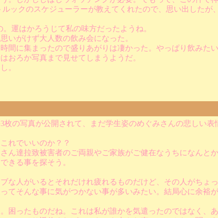
トルックのスケジューラーが教えてくれたので、思い出したが
もの。運はかろうじて私の味方だったようね。
、思いがけず大人数の飲み会になった。
時間に集まったので盛りあがりは凄かった。やっぱり飲みたい
話はおろか写真まで見せてしまうようだ。
たし。
3枚の写真が公開されて、まだ学生姿のめぐみさんの悲しい表
はこれでいいのか？？
田さん達拉致被害者のご両親やご家族がご健在なうちになんと
にできる事を探そう。
シブな人がいるとそれだけれ疲れるものだけど、その人がちょ
人ってそんな事に気がつかない事が多いみたい。結局心に余裕
人。困ったものだね。これは私が誰かを気遣ったのではなく、