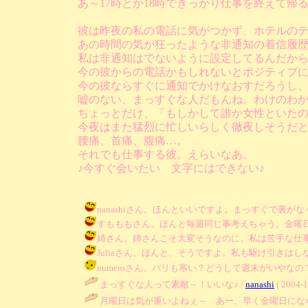
あ～17時とか18時できっかり仕事を終えて帰
彼は昨夜の私の電話に気がつかず、ホテルの
あの時間の気が狂ったような非通知の着信履
私は非通知はでないように設定してるんだか
今の彼からの電話かもしれないとポジティブ
今の彼ならすぐに通知でかけなおすだろうし
嘘のない、まっすぐな人だもんね。わけのわ
ちょっとだけ、「もしかして誰か女性といた
今夜はまた猛烈に忙しいらしく徹夜しそうだ
腰痛、首痛、腹痛…。
それでも仕事する彼。えらいなあ。
♪今すぐ会いたい 文字にはできない♪
nanashiさん。ほんといいですよ。まっすぐで裏がなくて。 / り
すもももさん。ほんと毎週同じ事考えちゃう。金曜日の夜はまた
姉さん。姉さんこそ大変そうなのに。私は苦手な仕事をしな
Juliaさん。ほんと、そうですよ。私も駆け引きはしないから
numeroさん。パリも寒い？どうして週末がいやなの？ / りあ (
まっすぐな人って素敵～！いいな♪ /
nanashi
( 2004-1
月曜日は気が重いよねぇ～ あー、早く金曜日にな