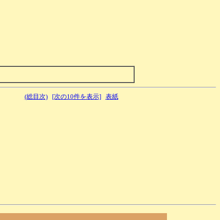
(総目次)
[次の10件を表示]
表紙