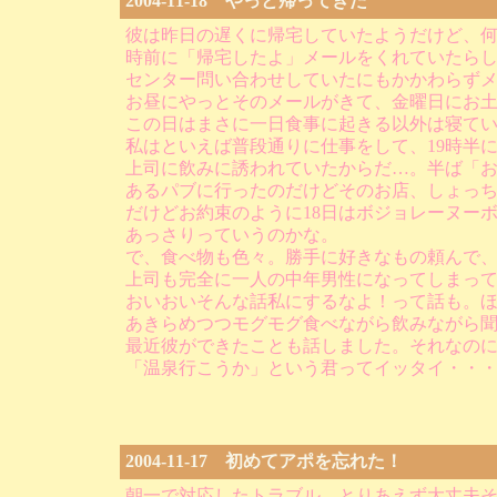
2004-11-18 やっと帰ってきた
彼は昨日の遅くに帰宅していたようだけど、何
時前に「帰宅したよ」メールをくれていたら
センター問い合わせしていたにもかかわらず
お昼にやっとそのメールがきて、金曜日にお
この日はまさに一日食事に起きる以外は寝て
私はといえば普段通りに仕事をして、19時半
上司に飲みに誘われていたからだ…。半ば「
あるパブに行ったのだけどそのお店、しょっ
だけどお約束のように18日はボジョレーヌー
あっさりっていうのかな。
で、食べ物も色々。勝手に好きなもの頼んで
上司も完全に一人の中年男性になってしまっ
おいおいそんな話私にするなよ！って話も。
あきらめつつモグモグ食べながら飲みながら
最近彼ができたことも話しました。それなの
「温泉行こうか」という君ってイッタイ・・
2004-11-17 初めてアポを忘れた！
朝一で対応したトラブル、とりあえず大丈夫