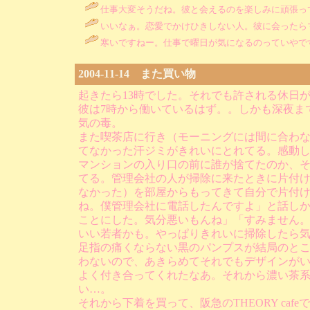
仕事大変そうだね。彼と会えるのを楽しみに頑張って
いいなぁ。恋愛でかけひきしない人。彼に会ったらマ
寒いですねー。仕事で曜日が気になるのっていやで
2004-11-14 また買い物
起きたら13時でした。それでも許される休日
彼は7時から働いているはず。。しかも深夜ま
気の毒。
また喫茶店に行き（モーニングには間に合わな
てなかった汗ジミがきれいにとれてる。感動
マンションの入り口の前に誰が捨てたのか、
てる。管理会社の人が掃除に来たときに片付
なかった）を部屋からもってきて自分で片付け
ね。僕管理会社に電話したんですよ」と話し
ことにした。気分悪いもんね」「すみません
いい若者かも。やっぱりきれいに掃除したら
足指の痛くならない黒のパンプスが結局のとこ
わないので、あきらめてそれでもデザインがい
よく付き合ってくれたなあ。それから濃い茶
い…。
それから下着を買って、阪急のTHEORY ca