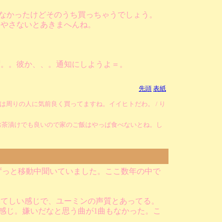
わなかったけどそのうち買っちゃうでしょう。
増やさないとあきまへんね。
ず。。彼か、、。通知にしようよ＝。
先頭
表紙
周りの人に気前良く買ってますね。イイヒトだわ。 / り
お茶漬けでも良いので家のご飯はやっぱ食べないとね。し
買い、ずっと移動中聞いていました。ここ数年の中で
ぶてしい感じで、ユーミンの声質とあってる。
て感じ。嫌いだなと思う曲が1曲もなかった。こ