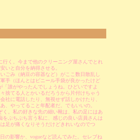
に行く。今まで他のクリーニング屋さんでとれ
い安いと自分を納得させる。
ないごみ（納豆の容器など）がここ数日散乱し
、軍手（ほんとはビニール手袋が良かったけど
が「誰がやったんでしょうね。ひどいですよ
益々捨てる人とかいるだろうから片付けちゃう
理会社に電話したり、無視せず話しかけたり、
ああ、やってること年配者だ。でもいいの。
ぞく。私の好きな先の細い靴は、私の足にはあ
痴をぶちぶち言う私に、感じの良い店員さんは
れは足が痛くなりそうだけどきれいなのでつ
日の影響か、vogueなど読んでみた。セレブね