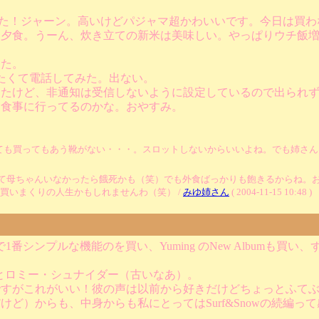
りました！ジャーン。高いけどパジャマ超かわいいです。今日は買
て夕食。うーん、炊き立ての新米は美味しい。やっぱりウチ飯
きた。
たくて電話してみた。出ない。
したけど、非通知は受信しないように設定しているので出られ
、食事に行ってるのかな。おやすみ。
も買ってもあう靴がない・・・。スロットしないからいいよね。でも姉さんは
て母ちゃんいなかったら餓死かも（笑）でも外食ばっかりも飽きるからね。
買いまくりの人生かもしれませんわ（笑） /
みゆ姉さん
( 2004-11-15 10:48 )
店で1番シンプルな機能のを買い、Yuming のNew Albumも
女優でいうとロミー・シュナイダー（古いなあ）。
ですがこれがいい！彼の声は以前から好きだけどちょっとふて
ど）からも、中身からも私にとってはSurf&Snowの続編っ