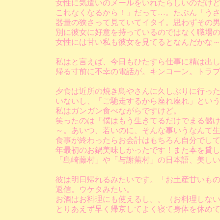
女性に気遣いのメールをいれたらしいのだけ
これなくなるから！」だって…。たぶん「う
器量の狭さって見ていてイタイ。思わずその
別に彼女に好意を持っているのではなく職場
女性には甘い私も彼女を見てるとなんだかな
私はと言えば、今日もひたすら仕事に精は出
帰る寸前に不幸の電話が。キンコーン。トラブ
夕食は近所の焼き鳥やさんに久しぶりに行っ
いないし、「ご馳走するから座れ座れ」とい
私はガンガン食べながらですけど。
笑ったのは「僕はもう生きてるだけでまる儲
～。あいつ、若いのに、そんな事いうなんて
食事が終わったらお会計はもちろん自分でし
年最初のお鍋美味しかったです！また本を貸
「島崎藤村」や「与謝蕪村」の日本語、美し
彼は明日帰れるみたいです。「お土産甘いも
返信。ウケタみたい。
お酒はお料理にも使えるし。。（お料理しな
とりあえず早く帰京してよく寝て身体を休め