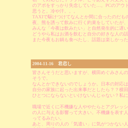
のアポをすっかり失念していた…。PCのアウ
思うと。冷や汗。。。
TAXIで駆けつけてなんとか間に合ったのだ
夜、熊を誘って飲みに行く約束をしていたが
みんな「今夜は飲みたい」と自然発生的に遅い
どうやら私はお酒を飲むと自分の好きな人の
また今夜もお鍋も食べたし、話題は楽しかっ
2004-11-16 君恋し
皆さんそうだと思いますが、横田めぐみさんの
そうで。
なんとかできないのでしょうか。日本の対応
自分の家族に起った出来事だとしたら？？横
ひとつにならないといけないんじゃない？私
職場で近くに不機嫌な人ややたらとアグレッ
の人に与える影響って大きい。不機嫌を表す
ってるみたい。
あと、周りの人の「気遣い」に気がつかない