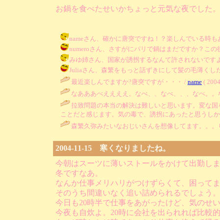
お鍋を食べたせいかちょっと元気な夜でした
nameさん、確かに唐突ですね！？楽しんでいる時もあり、ふ
numeroさん、さすがにパリで鍋はまだですか？この後翌日も
みゆ姉さん、国家が誘拐するなんて許されないですよね。どうして
Juliaさん、森繁をもっと話ずきにして髪の毛薄くした感じ…。
最近楽しんでますか?唐突ですが・・・ /
name
( 2004
なあああべええええ。なべ、、なべ、、、なべ。。な
拉致問題の本当の解決は難しいと思います。変な国
ことだと感じます。気の毒で、誘拐にあったと思うしか
森繁久弥みたいなおじいさんを想像してます。。。
2004-11-15 寒くなりましたね。
今朝はスーツに薄いストールをかけて出勤しま
冬ですなあ。
なんか仕事メリハリがつけずらくて、困って
そのうち間違いなく追い詰められるでしょう
今日も20時半で仕事をあがったけど、気のせ
今夜も自炊よ。20時に会社を出られれば比較