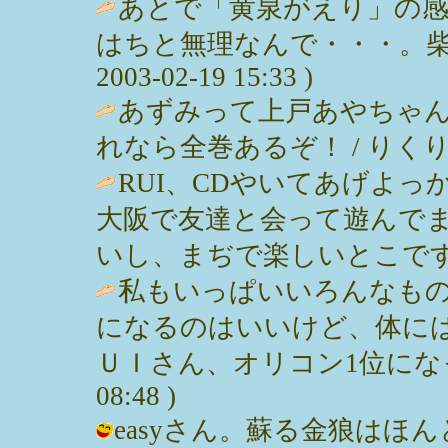
あとで「黄泉がえり」の
はちと無理なんで・・・。柴咲
2003-02-19 15:33 )
あずみって上戸あやちゃ
れなら全巻あるぞ！ / りくりお ( 2
RUI、CDやいてあげよ
大阪で友達と会って遊んで
いし、まぢで楽しいとこです
私もいっぱいいろんなも
になるのはいいけど、体に
ＵＩさん、オリコン1位になったね。
08:48 )
easyさん。蘇る金狼はほ