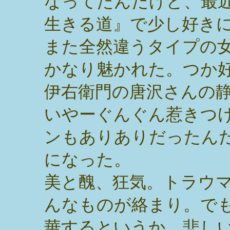
なってたんだけど、最
生きる道』で少し好き
また全然違うタイプの
かなり魅かれた。つか
伊右衛門の唐沢さんの
いやーぐんぐん惹きつ
ンもありありだったん
になった。
美と醜、狂気。トラウ
んなものが絡まり。で
華するというか、悲し