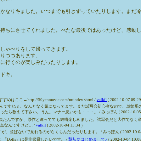
。かなりキました。いつまでも引きずっていたりします。まだ
。
気持ちにさせてくれました。べたな最後ではあったけど、感動
おしゃべりをして帰ってきます。
なりつつあります。
見に行くのが楽しみだったりします。
キドキ。
p://50yenmovie.com/m/index.shtml /
valkil
( 2002-10-07 09:29
なったんですねぇ。なんとなく気になってます。まだ試写会初心者なので、単館
て下さい。うん。マナー悪いかも・・・。 / みっぽん ( 2002-10-05 02:
】観たんですが、原作と違ってても結構楽しめました。試写会だと大作でなく
点なんですけど… /
valkil
( 2002-10-04 13:34 )
いで見れるのがらくちんだったりします。 / みっぽん ( 2002-10-04 13
Dolls」は是非鑑賞したいです。 /
慧茄＠はじめまして♪
( 2002-10-04 10:08