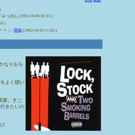
先頭
表紙
)
002-10-06 00:31 )
4 )
＾； /
慧茄
( 2002-10-05 11:02 )
画もかなりおも
オをよく聴い
実家。すご
に行きたいの
だけ