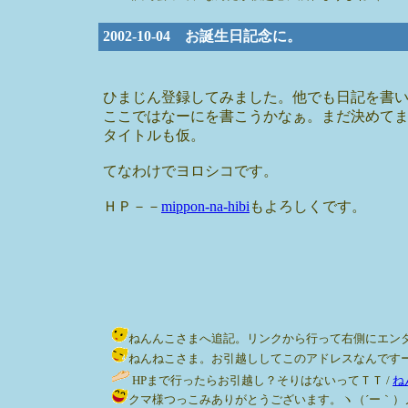
2002-10-04 お誕生日記念に。
ひまじん登録してみました。他でも日記を書
ここではなーにを書こうかなぁ。まだ決めて
タイトルも仮。
てなわけでヨロシコです。
ＨＰ－－
mippon-na-hibi
もよろしくです。
ねんんこさまへ追記。リンクから行って右側にエンターの画像
ねんねこさま。お引越ししてこのアドレスなんですー。右の画
HPまで行ったらお引越し？そりはないってＴＴ /
ね
クマ様つっこみありがとうございます。ヽ（´ー｀）ノ / みっぽん