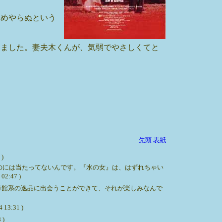
冷めやらぬという
しました。妻夫木くんが、気弱でやさしくてと
先頭
表紙
 )
系のには当たってないんです。『水の女』は、はずれちゃい
47 )
単館系の逸品に出会うことができて、それが楽しみなんで
:31 )
 )