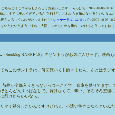
これからもよろしくお願いします♪ / みっぽん ( 2002-10-06 00:32 
でに重ねすぎているんですけど。これから素敵になれるといいなぁ♪ / みっぽん ( 2
よろしくおねがいします(^-^; /
なっかー＠はじめまして
( 2002-10-05 18:2
トをいただいたようですね！人間、ステキに年を重ねていけると良いですね（＾
 Two Smoking BARRELS』のサントラがお気に入りっす。映
中でもこのサントラは、何回聴いても飽きません。あとはラジ
、荷物が全部入りきらないっつーことで、倉庫を借りてます。
かほとんど入りっぱなしで、聴けなくて。辛い。そろそろ整理
中に行けたらいいなぁ。
フリマで処分したいんですけどねぇ。小遣い稼ぎになるといん