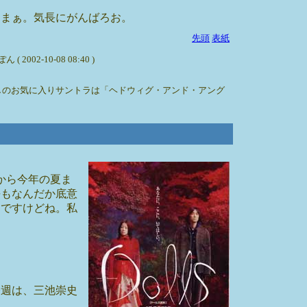
。まぁ。気長にがんばろお。
先頭
表紙
-10-08 08:40 )
しのお気に入りサントラは「ヘドウィグ・アンド・アング
から今年の夏ま
長もなんだか底意
んですけどね。私
今週は、三池崇史