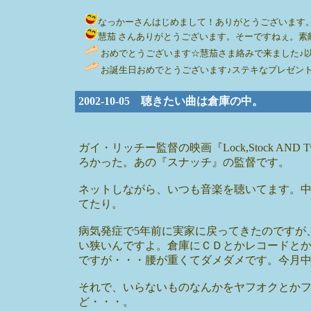
なっかーさんはじめまして！ありがとうございます。こちらこそ
慧茄 さんありがとうございます。そーですねぇ。素敵に。す
おめでとうございます☆慧茄さま絡みで来ました♪以後も
お誕生日おめでとうございます♪ステキなプレゼン
2002-10-05 聴きたい曲は倉庫の中。
ガイ・リッチー監督の映画『Lock,Stock AND
ろかった。あの『スナッチ』の監督です。
ネットしながら、いつも音楽を聴いてます。
てたり。
病気発症で5年前に実家に戻ってきたのですが
い狭いんですよ。倉庫にＣＤとかレコードと
ですが・・・腰が重くてダメダメです。今月
それで、いらないものなんかをヤフオクとか
ど・・・。