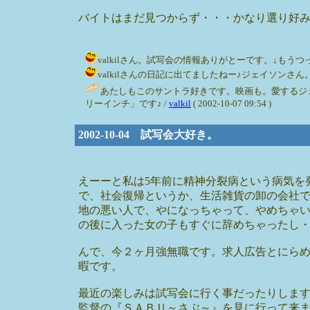
バイトはまだ見つからず・・・かなり選り好
valkilさん。試写会の情報ありがとーです。↓もうつっこ
valkilさんの日記に出てましたねー♪ジェイソンさん。かっっ
あたしもこのサントラ好きです。映画も。愛するジ
リーインチ」です♪ /
valkil
( 2002-10-07 09:54 )
2002-10-04 試写会大好き。
えーーと私は5年前に精神分裂病という病気を
で、社会復帰というか、生活雑貨の卸の会社
地の悪い人で、やになっちゃって、やめちゃ
の後に入った女の子もすぐに辞めちゃったし
んで、今２ヶ月強無職です。求人広告とにら
暇です。
最近の楽しみは試写会に行く事だったりしま
監督の『ＳＡＢＵ～さぶ～』を見に行って来