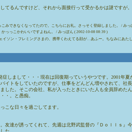
みしてるんですけど、それから面接行って受かるかは謎ですが
みできなくなってたので。こちらにお礼。さっそく登録しました。 / みっぽん ( 2002
こかわいいですよねん。 / みっぽん ( 2002-10-08 08:39 )
ェイソン・フレミングさまの、携帯くわえてる顔が…あふー。ちなみにあた
発症しまして・・・現在は回復期っていうやつです。2001年夏
でバイトをしていたのですが、仕事をどんどん増やされて、社
いました。そこの会社、私が入ったときにいた人も全員辞めた
・・・。と愚痴。
めっこな日々を過ごしてます。
す。友達が誘ってくれて、先週は北野武監督の『Ｄｏｌｌｓ』
ました。