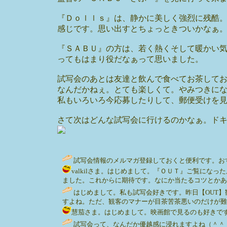
『Ｄｏｌｌｓ』は、静かに美しく強烈に残酷
感じです。思い出すとちょっときついかなぁ
『ＳＡＢＵ』の方は、若く熱くそして暖かい
ってもはまり役だなぁって思いました。
試写会のあとは友達と飲んで食べてお茶して
なんだかねぇ。とても楽しくて。やみつきに
私もいろいろ今応募したりして、郵便受けを
さて次はどんな試写会に行けるのかなぁ。ド
試写会情報のメルマガ登録しておくと便利です。おすすめはここ→htt
valkilさま。はじめまして。『ＯＵＴ』ご覧に
ました。これからに期待です。なにか当たるコツとかあったら教え
はじめまして。私も試写会好きです。昨日【OUT
すよね。ただ、観客のマナーが目茶苦茶悪いのだけが難
慧茄さま。はじめまして。映画館で見るのも好きですが、並ばな
試写会って、なんだか優越感に浸れますよね（＾＾；「