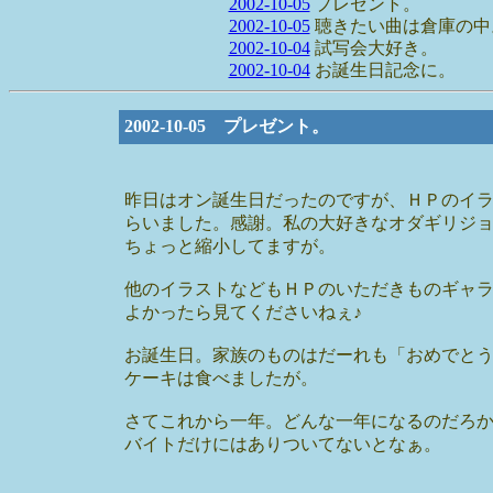
2002-10-05
プレゼント。
2002-10-05
聴きたい曲は倉庫の中
2002-10-04
試写会大好き。
2002-10-04
お誕生日記念に。
2002-10-05 プレゼント。
昨日はオン誕生日だったのですが、ＨＰのイ
らいました。感謝。私の大好きなオダギリジ
ちょっと縮小してますが。
他のイラストなどもＨＰのいただきものギャ
よかったら見てくださいねぇ♪
お誕生日。家族のものはだーれも「おめでと
ケーキは食べましたが。
さてこれから一年。どんな一年になるのだろ
バイトだけにはありついてないとなぁ。