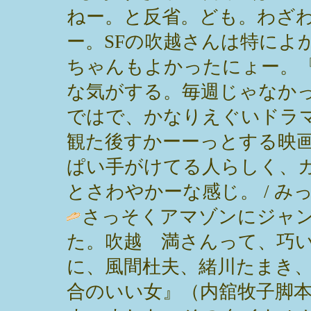
ねー。と反省。ども。わざ
ー。SFの吹越さんは特によ
ちゃんもよかったにょー。
な気がする。毎週じゃなか
ではで、かなりえぐいドラマ
観た後すかーーっとする映画
ぱい手がけてる人らしく、
とさわやかーな感じ。 / みっぽん ( 
さっそくアマゾンにジャ
た。吹越 満さんって、巧
に、風間杜夫、緒川たまき
合のいい女』（内舘牧子脚