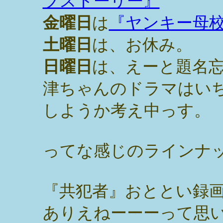
ブストーリー』
金曜日
は
『ヤンキー母
土曜日
は、お休み。
日曜日
は、えーと題名
津ちゃんのドラマはい
しようか考え中っす。
ってな感じのラインナ
『共犯者』おととい録
ありえねーーーって思