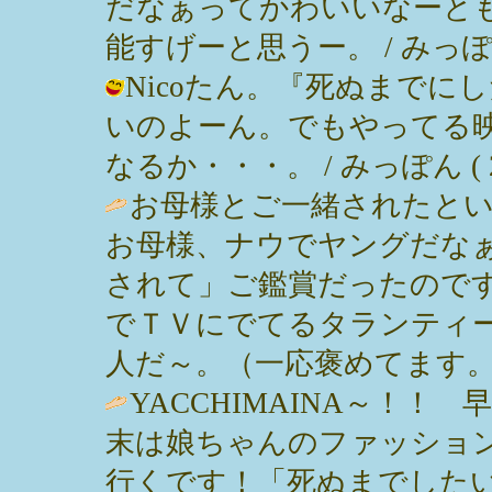
だなぁってかわいいなーと
能すげーと思うー。 / みっぽん ( 20
Nicoたん。『死ぬまで
いのよーん。でもやってる
なるか・・・。 / みっぽん ( 2003
お母様とご一緒されたと
お母様、ナウでヤングだな
されて」ご鑑賞だったので
でＴＶにでてるタランティ
人だ～。（一応褒めてます。） / sumi
YACCHIMAINA～！
末は娘ちゃんのファッショ
行くです！「死ぬまでしたい