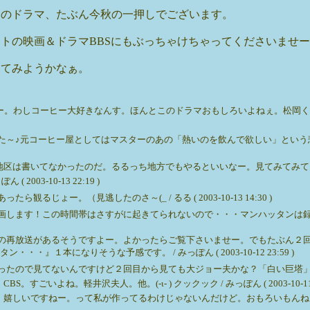
このドラマ、たぶん今秋の一押しでございます。
トの映画＆ドラマBBSにもぶっちゃけちゃってくださいませ
見てみようかなぁ。
をー。わしコーヒー大好きなんす。ほんとこのドラマおもしろいよねぇ。松岡
た～♪元コーヒー屋としてはマスターのあの「熱いのを飲んで欲しい」という
てなかったのだ。るるっち地方でもやるといいなー。見てみてみてーん。 / みっぽん 
03-10-13 22:19 )
ょー。（見逃したのさ～(_ / るる ( 2003-10-13 14:30 )
します！この時間帯はさすがに起きてられないので・・・マンハッタンは録画し
55 第１話の再放送があるそうですよー。よかったらご覧下さいませー。でもたぶ
１本になりそうな予感です。 / みっぽん ( 2003-10-12 23:59 )
見てないんですけど２回目から見ても大ジョー夫かな？「白い巨塔」も面白かったですよ♪
よね。軽井沢夫人。他。(-ι- ) クックック / みっぽん ( 2003-10-11 10
いですねー。って私が作ってるわけじゃないんだけど。おもろいもんねん。ほんと来