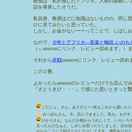
教授は「私が感じたアフリカ。人類の故郷に
話を発表したそうだ。
私自身。教授ほどに知識はないものの。同じ思
ひに見てみたいと思っていた。
しかし、お金がないーーってことで、しばし
なので、
少年とアフリカ―音楽と物語..いのちと暴力
（←amazonにリンク、レビュー読めます。
それから
非戦
(amazonにリンク、レビュー読
この２冊。
よかったらamazonのレビューだけでも読んで
『さとうきび・・・』で感じた思いときっと
こだじょ。さん。ありがとー♪私もこれから届いたらゆっくり読み
みっぽんさん。今、読んできました。私も、ものすごく読み
ひかりさん。なんだか朝からうれしくて、いろいろ
立ったんだなぁと。しみじみ思ったりしました。自分自
がらもこうして紹介とかしたりしてます。感想ありがとうございまし