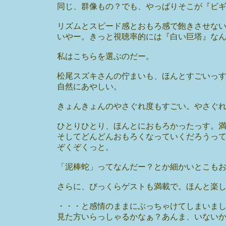
同じ、群像もの？でも、やっぱりそこが『ビ
リズムとスピード感とおもろ感で飽きさせな
いやー。きっと視聴率的には『白い巨塔』な
私はこちらを選ぶのだー。
松尾スズキさんの佇まいも、ほんとすごいっ
自然にあやしい。
きょんきょんのやさぐれ度もすごい。やさぐ
ひとりひとり、ほんとにおもろかったっす。
そしてどんどんおもろくなっていくだろうっ
ぞくぞくっと。
「泥棒蛇」ってなんだー？とか細かいとこも
さらに、びっくらゲストも満載で。ほんと楽
・・・と感情のままにぶっちゃけてしまいま
見た方いらっしゃるかなぁ？あんま、いない