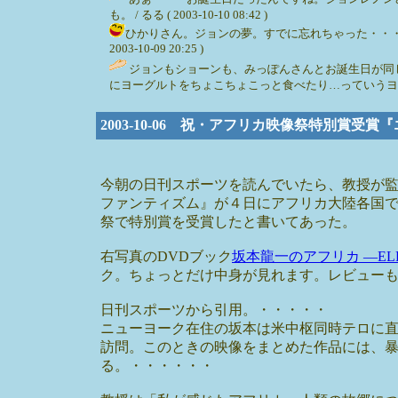
も。 / るる ( 2003-10-10 08:42 )
ひかりさん。ジョンの夢。すでに忘れちゃった・・・
2003-10-09 20:25 )
ジョンもショーンも、みっぽんさんとお誕生日が同
にヨーグルトをちょこちょこっと食べたり…っていうヨ
2003-10-06 祝・アフリカ映像祭特別賞受
今朝の日刊スポーツを読んでいたら、教授が監
ファンティズム』が４日にアフリカ大陸各国
祭で特別賞を受賞したと書いてあった。
右写真のDVDブック
坂本龍一のアフリカ ―EL
ク。ちょっとだけ中身が見れます。レビュー
日刊スポーツから引用。・・・・・
ニューヨーク在住の坂本は米中枢同時テロに
訪問。このときの映像をまとめた作品には、
る。・・・・・・