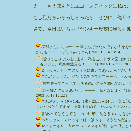
えー。もうほんとにエゴイスティックに私は
もし見た方いらっしゃったら、ぜひに、俺サイ
さて、今日はいちお『ヤンキー母校に帰る』
JORIさん。元コーヒー屋さんだったんですか？を
かなぁ・・・？プ。 / みっぽん ( 2003-10-14 18:14 )
遅つっこみで失礼します。私もこのドラマ面白かっ
ーもいいし。私も毎週見る！ / JORI ( 2003-10-14 11:20 )
るるっち。ドラマのサイトに書いてあったんだが、地区は書い
ごんさん。うん。ぜひに見てみてみてーーん。 / みっぽん ( 20
再放送ってこっちでもあるのかにゃ？調べてみよ。あったら観るじ
みっぽんさん＞ありがとーーー。忘れないように録画
2003-10-13 12:22 )
ごんさん。▼ 10月15日（水）23:55～24:
見たかったんですが、不器用なので、たぶん『マンハッタン・・・』
訳あってどうしても「白い巨塔」見なきゃいけなかったので
ホカちゃん。ぐわっはっはっはっは。そうなんだよ。CBS。すごい
やっちーさん。うわーい。ママさん達にも一押しと！嬉し
11 10:15 )