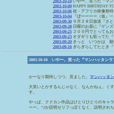
2003-10-10
いやー。笑った『マン
2003-10-09
HAPPY BIRTHDAY T
2003-10-06
祝・アフリカ映像祭特
2003-10-04
『ぼーーーー（仮』一
2003-09-30
９月２８日放送『さと
2003-09-28
日曜のお昼に『ゲンズ
2003-09-25
２００円でとってもおいし
2003-09-23
オダギリも歌ってた『
2003-09-20
きっと いつかは 願
2003-09-16
ぎらぎらしてたとき『
2003-10-10 いやー。笑った『マンハッタン
かーなり期待しつつ、見ました。
マンハッタ
大笑いとかするんじゃなく、なんかねぇ。く
す。
やっぱ、クドカン作品はひとりひとりのキャ
ーー。つか説明セリフっぽくなく、説明され