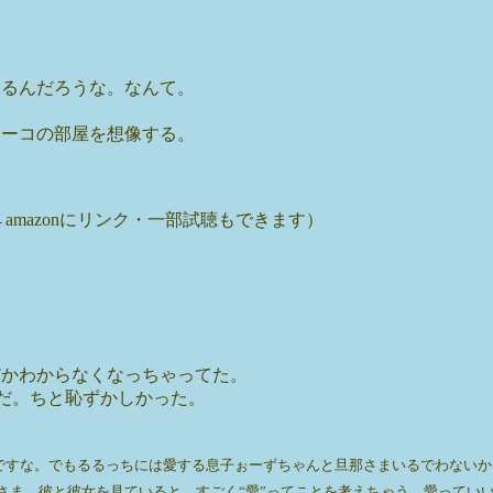
てるんだろうな。なんて。
ヨーコの部屋を想像する。
←amazonにリンク・一部試聴もできます）
だかわからなくなっちゃってた。
だ。ちと恥ずかしかった。
もるるっちには愛する息子ぉーずちゃんと旦那さまいるでわないかー。 / みっぽん (
さま。彼と彼女を見ていると、すごく“愛”ってことを考えちゃう。愛ってい