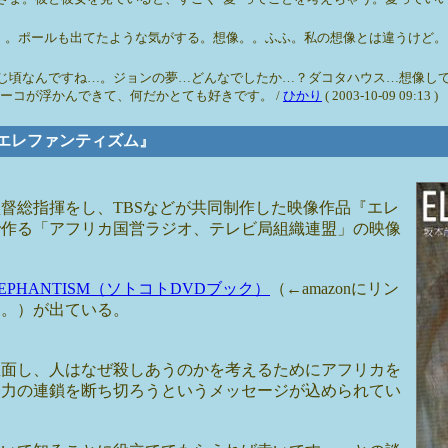
。ポールも出てたような気がする。想像。。ふふ。私の想像とは違うけど。それ
じ頃なんですね…。ジョンの夢…どんなでしたか…？ダコタハウス…想像し
ーコが浮かんできて、何だかとても好きです。 /
ひかり
( 2003-10-09 09:13 )
賞『エレファンティズム』
督総指揮をし、TBSなどが共同制作した映像作品『エレ
で作る「アフリカ国営ラジオ、テレビ局組織連盟」の映像
EPHANTISM（ソトコトDVDブック）
（←amazonにリン
も。）が出ている。
直面し、人はなぜ殺しあうのかを考えるためにアフリカを
暴力の連鎖を断ち切ろうというメッセージが込められてい