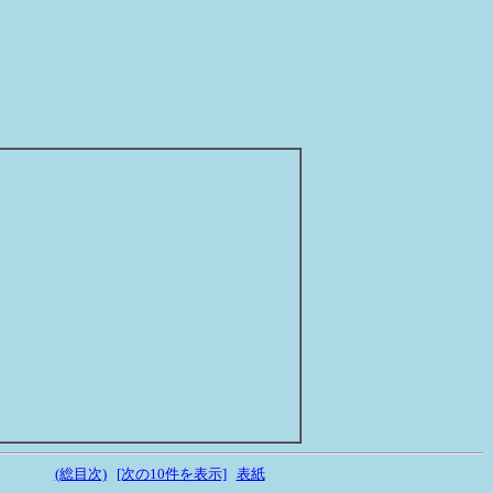
(総目次)
[次の10件を表示]
表紙