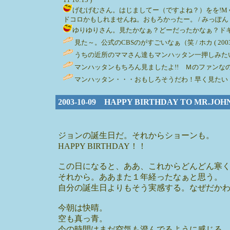
げむげむさん。はじましてー（ですよね？）をを!
ドコロかもしれませんね。おもろかったー。 / みっぽん ( 2003-
ゆりゆりさん。見たかなぁ？どーだったかなぁ？ドキドキ。 / み
見た～。公式のCBSのがすごいなぁ（笑 / ホカ ( 2003-10-
うちの近所のママさん達もマンハッタン一押しみたいです！来週
マンハッタンもちろん見ましたよ!! Ｍのファンなの
マンハッタン・・・おもしろそうだわ！早く見たい！
2003-10-09 HAPPY BIRTHDAY TO MR.JO
ジョンの誕生日だ。それからショーンも。
HAPPY BIRTHDAY！！
この日になると、ああ、これからどんどん寒
それから。ああまた１年経ったなぁと思う。
自分の誕生日よりもそう実感する。なぜだか
今朝は快晴。
空も真っ青。
今の時間はまだ空気も澄んでるように感じる