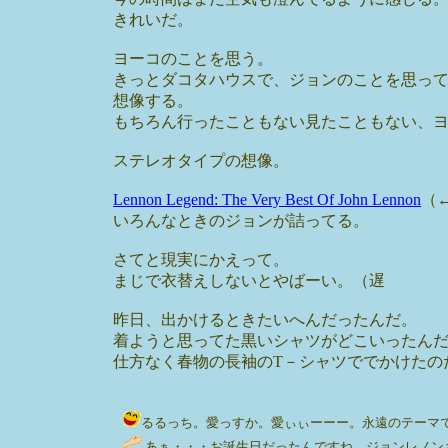
きれいだ。
ヨーコのことを思う。
きっとダコタハウスで、ジョンのことを思っ
想像する。
もちろん行ったこともない見たこともない、
ステレオタイプの想像。
Lennon Legend: The Very Best Of John Lennon
（
いろんなときのジョンが詰ってる。
さてと現実にかえって。
まじで衣替えしないとやばーい。（遅
昨日、出かけるときたいへんだったんだ。
着ようと思ってた黒いシャツがどこいったん
仕方なく春物の長袖のT－シャツででかけたの
るるっち。愛っすか。愛ぃぃーーー。永遠のテーマですな。で
あぁ・・・お誕生日だったんですね。ジョンレノン