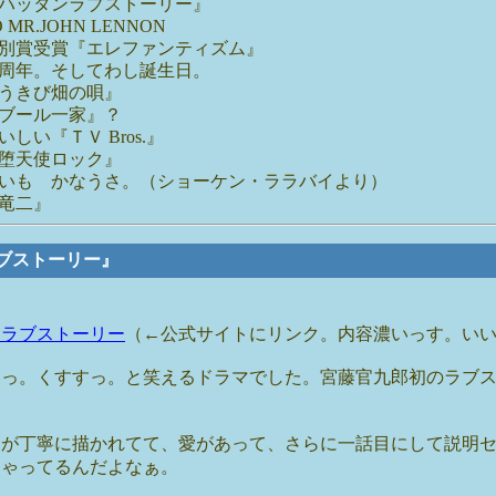
ハッタンラブストーリー』
O MR.JOHN LENNON
別賞受賞『エレファンティズム』
周年。そしてわし誕生日。
うきび畑の唄』
ブール一家』？
い『ＴＶ Bros.』
堕天使ロック』
いも かなうさ。（ショーケン・ララバイより）
竜二』
ラブストーリー』
ンラブストーリー
（←公式サイトにリンク。内容濃いっす。いい
すっ。くすすっ。と笑えるドラマでした。宮藤官九郎初のラブ
ラが丁寧に描かれてて、愛があって、さらに一話目にして説明
ちゃってるんだよなぁ。