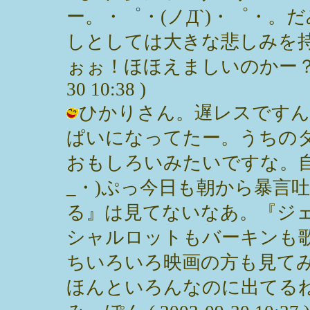
ー。・゜・(ノД`)・゜・
しとしては大きな悲しみを
ぉぉ！ほほえましいのかー？がっは
30 10:38 )
ひかりさん。遅レスですん
ぱいになってたー。うちの
おもしろいみたいですな。
_・)ぷっ今日も朝から暴言
る』は見てないなあ。『ジ
シャルロットもバーキンも
ちいろいろ映画の方も見て
ほんといろんなのに出てるね