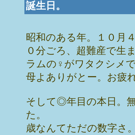
誕生日。
昭和のある年。１０月
０分ごろ、超難産で生
ラムの♀がワタクシメ
母よありがとー。お疲
そして◎年目の本日。
た。
歳なんてただの数字さ