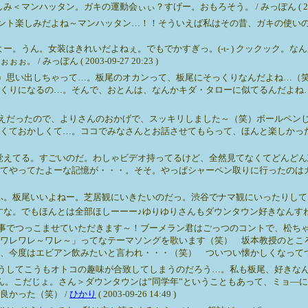
ハッタン。ガキの運動会ぃぃ？すげー。おもろそう。 / みっぽん ( 2003-09-
ト楽しみだよね～マンハッタン…！！そういえば私はその昔、ガキの使いの運動
。うん。女装はきれいだよねぇ。でもでかすぎっ。(-ι- ) クックック。
っぽん ( 2003-09-27 20:23 )
）思い出しちゃって…。板尾のオカンって、板尾にそっくりなんだよね…（
くりになるの…。そんで、おとんは、なんかキダ・タローに似てるんだよね
えだったので、よりさんのおかげで、スッキリしました～（笑）ボールペン
くておかしくて…。ココでみなさんとお話させてもらって、ほんと楽しかった
覚えてる。すごいのだ。わしゃビデオ持ってるけど、全然見てなくてどんどん
てやってたよーな記憶が・・・。そそ。やっぱシャーペン取りに行ったのは
いいよねー。芝居観にいきたいのだっ。渋谷でナマ観にいったりしてました。その昔。 /
ほんとは全部ほしーーー♪ゆりゆりさんもダウンタウン好きなんすねー。ヽ(´ー｀)ノわー
事でつっこませていただきます～！ブーメラン君はごっつのコントで、松ち
ワレワレ～ワレ～」ってなテーマソングを歌います（笑） 坂本教授のとこ
エビアン飲みたいと言われ・・・（笑） ついつい懐かしくなってつっこませていただき
うしてこうもオトコの趣味が合致してしまうのだろう…。私も板尾、好きな
ん。こだじょ。さん＞ダウンタウンは”同学年”ということもあって、ミョ―
良かった（笑） /
ひかり
( 2003-09-26 14:49 )