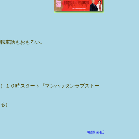
）
自転車話もおもろい。
木）１０時スタート『マンハッタンラブストー
ーる）
。
先頭
表紙