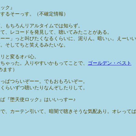
ロック』
てするそーっす。（不確定情報）
ど、もちろんリアルタイムでは知らず。
にて、レコードを発見して、聴いてみたことがある。
ーーー」っと叫びたくなるくらいに、泥りん。暗いぃ。えーい
だ。そしてちと笑えるみたいな。
ロリと変るオバ心。
っちゃった。入りやすいかもってことで、
ゴールデン・ベスト
読めます）
やっぱつらいぞーー。でもおもろいぞー。
曲くらいずつ聴いたりなんぞしたりして。
ぱ『堕天使ロック』はいいっすー♪
ので、カーテン引いて、暗闇で聴きそうな気配あり。オレって