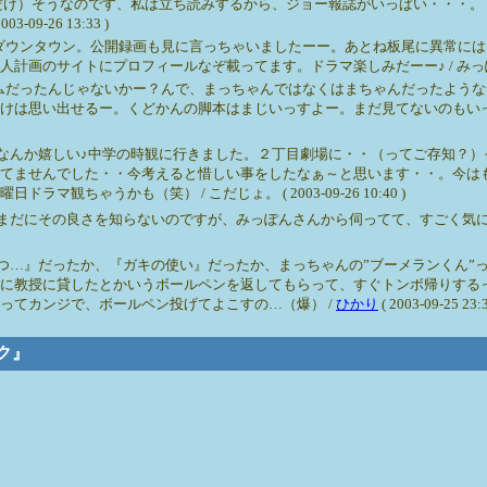
だけ）そうなのです、私は立ち読みするから、ジョー報誌がいっぱい・・・。
2003-09-26 13:33 )
ダウンタウン。公開録画も見に言っちゃいましたーー。あとね板尾に異常には
イトにプロフィールなぞ載ってます。ドラマ楽しみだーー♪ / みっぽん ( 2003
ムだったんじゃないかー？んで、まっちゃんではなくはまちゃんだったような
けは思い出せるー。くどかんの脚本はまじいっすよー。まだ見てないのもい
なんか嬉しい♪中学の時観に行きました。２丁目劇場に・・（ってご存知？）
てませんでした・・今考えると惜しい事をしたなぁ～と思います・・。今は
ちゃうかも（笑） / こだじょ。 ( 2003-09-26 10:40 )
まだにその良さを知らないのですが、みっぽんさんから伺ってて、すごく気
つ…』だったか、『ガキの使い』だったか、まっちゃんの”ブーメランくん”
に教授に貸したとかいうボールペンを返してもらって、すぐトンボ帰りするっ
ってカンジで、ボールペン投げてよこすの…（爆） /
ひかり
( 2003-09-25 23:3
ック』