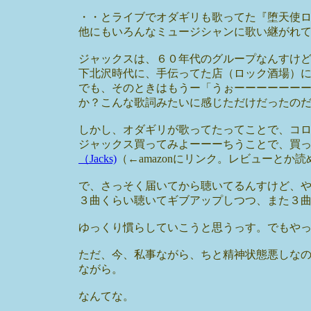
・・とライブでオダギリも歌ってた『堕天使
他にもいろんなミュージシャンに歌い継がれ
ジャックスは、６０年代のグループなんすけ
下北沢時代に、手伝ってた店（ロック酒場）
でも、そのときはもうー「うぉーーーーーー
か？こんな歌詞みたいに感じただけだったの
しかし、オダギリが歌ってたってことで、コ
ジャックス買ってみよーーーちうことで、買
（Jacks)
（←amazonにリンク。レビューとか
で、さっそく届いてから聴いてるんすけど、
３曲くらい聴いてギブアップしつつ、また３
ゆっくり慣らしていこうと思うっす。でもやっ
ただ、今、私事ながら、ちと精神状態悪しな
ながら。
なんてな。