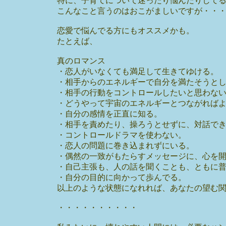
特に、子育てについて迷ったり悩んだりして
こんなこと言うのはおこがましいですが・・
恋愛で悩んでる方にもオススメかも。
たとえば、
真のロマンス
・恋人がいなくても満足して生きてゆける。
・相手からのエネルギーで自分を満たそうと
・相手の行動をコントロールしたいと思わな
・どうやって宇宙のエネルギーとつながれば
・自分の感情を正直に知る。
・相手を責めたり、操ろうとせずに、対話で
・コントロールドラマを使わない。
・恋人の問題に巻き込まれずにいる。
・偶然の一致がもたらすメッセージに、心を
・自己主張も、人の話を聞くことも、ともに
・自分の目的に向かって歩んでる。
以上のような状態になれれば、あなたの望む
・・・・・・・・・・