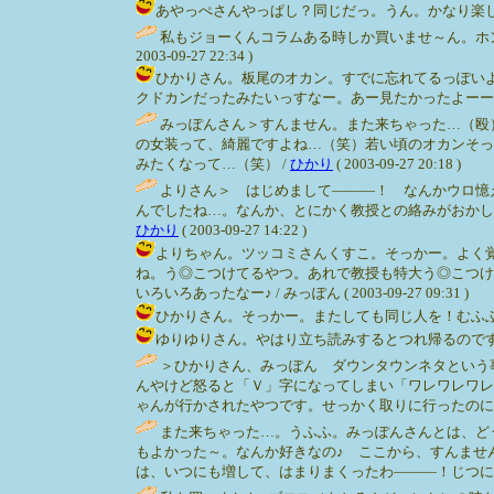
あやっぺさんやっぱし？同じだっ。うん。かなり楽しみ＜マン
私もジョーくんコラムある時しか買いませ～ん。ホン
2003-09-27 22:34 )
ひかりさん。板尾のオカン。すでに忘れてるっぽいよー
クドカンだったみたいっすなー。あー見たかったよーーぉぉぉ。 / み
みっぽんさん＞すんません。また来ちゃった…（殴
の女装って、綺麗ですよね…（笑）若い頃のオカンそっ
みたくなって…（笑） /
ひかり
( 2003-09-27 20:18 )
よりさん＞ はじめまして―――！ なんかウロ憶
んでしたね…。なんか、とにかく教授との絡みがおかし
ひかり
( 2003-09-27 14:22 )
よりちゃん。ツッコミさんくすこ。そっかー。よく
ね。う◎こつけてるやつ。あれで教授も特大う◎こつけ
いろいろあったなー♪ / みっぽん ( 2003-09-27 09:31 )
ひかりさん。そっかー。またしても同じ人を！むふふ。板尾
ゆりゆりさん。やはり立ち読みするとつれ帰るのですな。でも
＞ひかりさん、みっぽん ダウンタウンネタという
んやけど怒ると「Ｖ」字になってしまい「ワレワレワレ
ゃんが行かされたやつです。せっかく取りに行ったのに、今度は
また来ちゃった…。うふふ。みっぽんさんとは、ど
もよかった～。なんか好きなの♪ ここから、すんませ
は、いつにも増して、はまりまくったわ―――！じつに