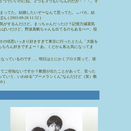
１つでいいのにね。２つも３つもいらんのだが・・・。そ
まってた。結婚したいぞーなんて思ってた。←バカ。結
-09-26 11:52 )
気がするんだけど。まっちゃんだったけ？記憶力減退気
っぱいだけど。野波真帆ちゃんも出てるのもあるべー。役
その頃思いっきり好きすぎて東京に行ったとたん「大阪を
もちろん好きですよー！あ。くどかん私も気になってま
になっているのです…。明日はとにかくブロス買って、堪
ってご存知ないですか？教授が出たことがあって、笑った
ていう、いわゆる”ブーメランくん”なんだけど（笑）教
8 )