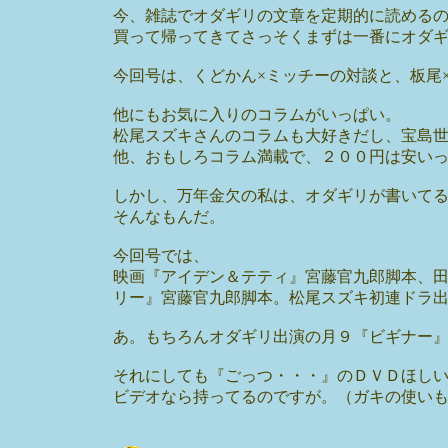
今、雑誌でオダギリの文章を定期的に読める
買って帰ってきてさっそくまずは一番にオダ
今回号は、くどかん×ミッチーの対談と、板尾
他にもお気に入りのコラムがいっぱい。
松尾スズキさんのコラムも大好きだし、宝島
他、おもしろコラム満載で、２００円は安い
しかし、万年金欠の私は、オダギリが書いて
そんなもんだ。
今回号では、
映画『アイデン＆テティ』宮藤官九郎脚本、
リー』宮藤官九郎脚本。松尾スズキ初連ドラ
あ。もちろんオダギリ出演の月９『ビギナー
それにしても『ごっつ・・・』のＤＶＤほし
ビデオなら持ってるのですが。（ガキの使い