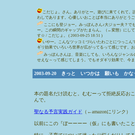
こだじょ。さん。ありがとー。遊びに来てくれて。
わしであります。心優しいおことば本当にありがとうございます。元
ここにも登ジョー。みっぽんさん♪大ジョー夫？で
ー。この瞬間のギャップがたまらん。（←変態）にして
す☆ / こだじょ。 ( 2003-09-25 18:51 )
いやー。こんなツッコミづらいたわごとにつっこん
ギリ効果でいろいろ世界が広がってるって感じです。おもしろい。 / 
みっぽんさんは、音楽にしても、いろんなジャンル
せえな～って感じてしまう。でもオダギリ効果で、今ま
2003-09-20 きっと いつかは 願いも
本の題名だけ読むと。むむーって拒絶反応お
んで。
聖なる予言実践ガイド
（←amazonにリンク）
以前にこの『ぼーーーー（仮』にも書いたこ