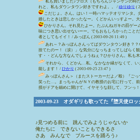
私も買いました♪ブロス（もちろんジャンケンの時
れと、私もダウンタウン好きですわよ。。 /
ゆりゆり
( 
こだじょ。さん。はい！一時ハマッテオリマシタ。
婚したときは悲しかったなー。くどかんいっすよー。大人計画のサ
ひかりさん。それ見たよー。たぶんねガキの罰ゲー
味につき思い出せないーー。でもおもしろかったことだ
者としてもイイ！ / みっぽん ( 2003-09-26 11:49 )
あれ～？みっぽんさんってばダウンタウン好き？？
捨てたのー！（涙）」な気分になっちまってしばらく観
す・・どんな方なんでしょうねぇ？ひかりさん。私も木曜日ドラマ観
それから、くどかん…私、なかなか縁がなくて、い
能します！ /
ひかり
( 2003-09-25 23:47 )
みっぽんさん＞（またストーカーだよ／殴）『ごっ
笑った…。まっちゃんがＮＹの教授のお宅に行って、前
授がドアを細めに開けて、イヤそうな顔して、フンっ！
2003-09-23 オダギリも歌ってた『堕天使ロ
♪見つめる前に 跳んでみようじゃないか
俺たちに できないこともできるさ
さあ みんなで ブルースを踊ろう♪