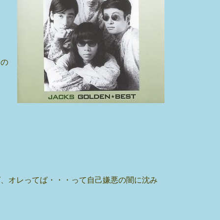
いの
ば、オレってば・・・って自己嫌悪の闇に沈み