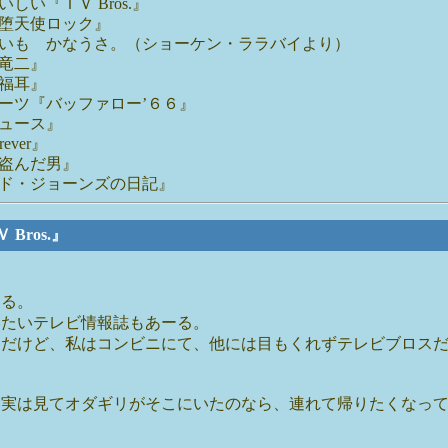
い『ＴＶ Bros.』
堕天使ロック』
いも かなうさ。（ショーケン・ララバイより）
竜二』
福耳』
ーツ『バッファロー’６６』
ュース』
ver』
盗んだ男』
ド・ジョーンズの日記』
Bros.』
ある。
いたいテレビ情報誌もあーる。
んだけど、私はコンビニにて、他には目もくれずテレビブロス
、実は見てオダギリがそこにいたのなら、連れて帰りたくなっ