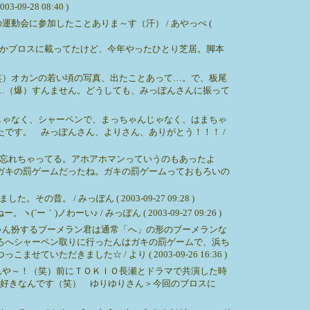
28 08:40 )
会に参加したことありま～す（汗） / あやっぺ (
なんかブロスに載ってたけど、今年やったひとり芝居。脚本
笑）オカンの若い頃の写真、出たことあって…。で、板尾
…（爆）すんません。どうしても、みっぽんさんに振って
じゃなく、シャーペンで、まっちゃんじゃなく、はまちゃ
です。 みっぽんさん、よりさん、ありがとう！！！ /
忘れちゃってる。アホアホマンっていうのもあったよ
ガキの罰ゲームだったね。ガキの罰ゲームっておもろいの
 みっぽん ( 2003-09-27 09:28 )
い♪ / みっぽん ( 2003-09-27 09:26 )
ゃん扮するブーメラン君は通常「へ」の形のブーメランな
ろへシャーペン取りに行ったんはガキの罰ゲームで、浜ち
ました☆ / より ( 2003-09-26 16:36 )
んや～！（笑）前にＴＯＫＩＯ長瀬とドラマで共演した時
に好きなんです（笑） ゆりゆりさん＞今回のブロスに