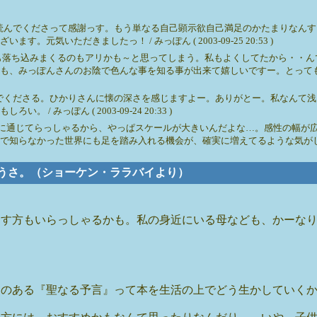
読んでくださって感謝っす。もう単なる自己顕示欲自己満足のかたまりなんす
気いただきましたっ！ / みっぽん ( 2003-09-25 20:53 )
も落ち込みまくるのもアリかも～と思ってしまう。私もよくしてたから・・ん
も、みっぽんさんのお陰で色んな事を知る事が出来て嬉しいですー。とって
でくださる。ひかりさんに懐の深さを感じますよー。ありがとー。私なんて浅
みっぽん ( 2003-09-24 20:33 )
に通じてらっしゃるから、やっぱスケールが大きいんだよな…。感性の幅が
で知らなかった世界にも足を踏み入れる機会が、確実に増えてるような気がし
 かなうさ。（ショーケン・ララバイより）
こす方もいらっしゃるかも。私の身近にいる母なども、かーな
とのある『聖なる予言』って本を生活の上でどう生かしていく