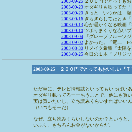
2003-09-25
２００円でとってもおいし
2003-09-23
オダギリも歌ってた『
2003-09-20
きっと いつかは 願
2003-09-16
ぎらぎらしてたとき『
2003-09-13
心が暖かくなる映画『
2003-09-10
ツボりまくりな赤いブ
2003-09-04
『グレープフルーツジ
2003-09-02
よかった。『竜二 Fore
2003-08-30
リメイク希望『太陽を
2003-08-25
今日の１本『ブリジッ
2003-09-25 ２００円でとってもおいしい『ＴＶ 
ただ単に、テレビ情報誌といってもいっぱい
オダギリ載ってるーーちうことで、他にも買
実は買いたいし、立ち読みくらいすればいい
（いつもそーだ）
なぜ、立ち読みくらいしないのか？というと
いふり。もちろんお金がないからだ。