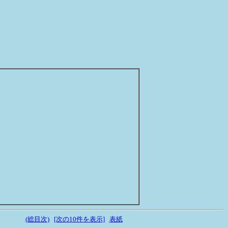
(総目次)
[次の10件を表示]
表紙