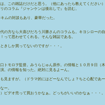
のは、この雑誌だけだと思う。（他にあったら教えてください
ギリのコラム『ジャンケンは後出しで』を読む。
×キムの対談もあり、豪華だった。
世代の方なら大喜びだろう川勝さんのコラムも。キヨシローの
っ！って思わせてくれる。そんな雑誌である。
るときしか買ってないのですが・・・。
田口トモロヲ監督。みうらじゅん原作。の情報と１０月９日（
出演。の情報を知った。絶対に見るよーん。
』も見ますが。（ドラマ的にはどーなんでしょ？ちと心配であ
いなー。
も）ビデオ売って買おうかなぁ。どっちがいいのかなぁ・・・