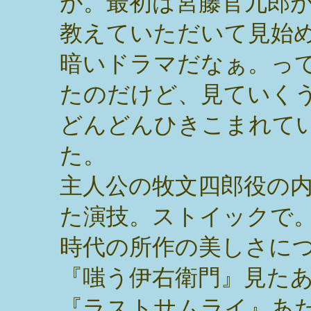
が。最初は宮藤官九郎
教えていただいて見始
暗いドラマだなぁ。っ
たのだけど、見ていく
どんどんひきこまれて
た。
主人公の牧文四郎役の
た演技。ストイックで
時代の所作の美しさに
『嗤う伊右衛門』見た
『ラストサムライ』あ