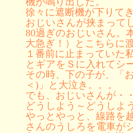
機が鳴り出した。
徐々に遮断機が下りて
おじいさんが挟まってし
80過ぎのおじいさん。
大急ぎ！）とこちらに
１番前に止まっていた
とギアをＳに入れてシ
その時、下の子が、「お
＜)」と大泣き。。。
でも、おじいさんが・
どうしよう～どうしよ
やっとやっと、線路を
さんのうしろを電車が