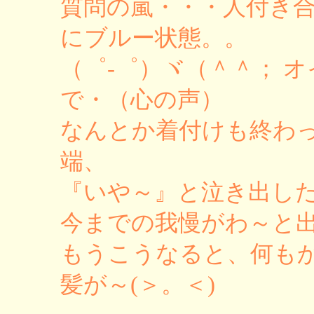
質問の嵐・・・人付き
にブルー状態。。
（゜-゜）ヾ（＾＾； 
で・（心の声）
なんとか着付けも終わ
端、
『いや～』と泣き出し
今までの我慢がわ～と
もうこうなると、何も
髪が～(＞。＜)