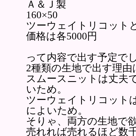
Ａ＆Ｊ製
160×50
ツーウェイトリコット
価格は各5000円
って内容で出す予定で
2種類の生地で出す理由
スムースニットは丈夫
いため。
ツーウェイトリコット
によいため。
そりゃ、両方の生地で
売れれば売れるほど数