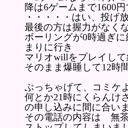
降は6ゲームまで1600
・・・・・はい、投げ
最後の方は握力がなく
ボーリングが0時過ぎ
まりに行き
マリオwillをプレイし
そのまま爆睡して12時
ぶっちゃげて、コミケ
何とか21時にくらんけ
の申し込みに間に合い
その電話の内容は 無
ストップしてしまいま