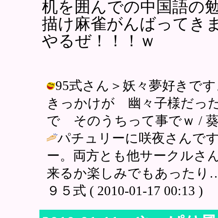
机を囲んでの中国語の
描け麻雀がんばってき
やるぜ！！！ｗ
95式さん＞妖々夢好きで
きっかけが 幽々子様だっ
で そのうちって事でｗ / 葵 比呂 (
パチュリーに咲夜さんで
ー。両方とも他サークルさ
来るか楽しみでもあったり…
９５式 ( 2010-01-17 00:13 )