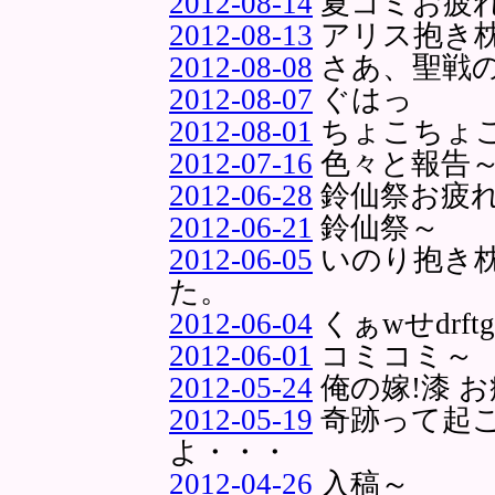
2012-08-14
夏コミお疲
2012-08-13
アリス抱き
2012-08-08
さあ、聖戦
2012-08-07
ぐはっ
2012-08-01
ちょこちょ
2012-07-16
色々と報告
2012-06-28
鈴仙祭お疲
2012-06-21
鈴仙祭～
2012-06-05
いのり抱き
た。
2012-06-04
くぁwせdrft
2012-06-01
コミコミ～
2012-05-24
俺の嫁!漆 
2012-05-19
奇跡って起
よ・・・
2012-04-26
入稿～