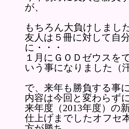
が、
もちろん大負けしまし
友人は５冊に対して自
に・・・
１月にＧＯＤゼウスを
いう事になりました（
で、来年も勝負する事
内容は今回と変わらず
来年度（2013年度）
仕上げまでしたオフセ
方が勝ち