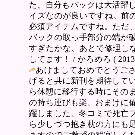
た。自分もバックは大活躍
イズなのが良いですね。前
必須アイテムですね。ただ
バックの取っ手部分の端が
すぎたかな、あとで修理し
してます！ / かろめろ ( 2013-01
あけましておめでとうご
げると共に新刊を期待して
ら休憩に移行する時にその
の持ち運びも楽、おまけに備
躍しました。冬コミで死亡
ら少しづつ抱き枕の方にも
ますのでご教授の程宜しくお願