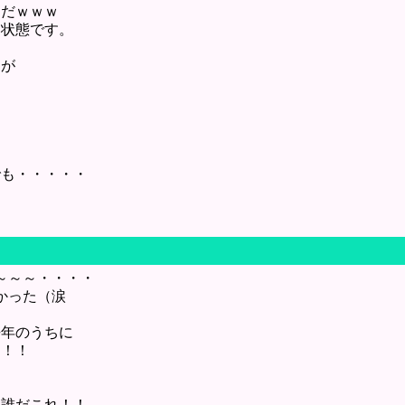
んだｗｗｗ
て状態です。
刊が
に
。
でも・・・・・
～～～・・・・
かった（涙
ｗ
去年のうちに
！！！
て誰だこれ！！