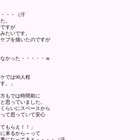
。
・・・・（汗
した。
のですが
たみたいです。
スケブを描いたのですが
かなかった・・・・・ｗ
ケでは90人程
ます。」
の方もでは時間前に
だと思っていました。
前くらいにスペースから
～って思っていて安心
来てもらえ！！」
時に来るから～って
イ事になってると・・・・（汗