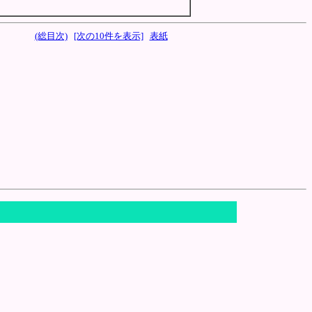
(総目次)
[次の10件を表示]
表紙