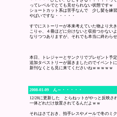
ってレベルでとても見せられない状態ですｗ
ショートカット系は苦手なんで 少し髪を練
やばいですな・・・・・
すでにストーリーが本来考えていた物より大
こりゃ、４冊ほどに分けないと収拾つかない
なりつつありますが、それでも本当に終わら
本日、トレジャーとサンクリでプレゼント予
追加タペストリーが届きましたのでイベント
新刊なくとも見に来てくださいねｗｗｗｗｗ
2008-01-09 ん～・・・・・
12/28に更新した とらねットがやっと反映さ
一体どれだけ放置されてるんだよｗｗ
それはさておき、拍手レスやメールで冬のミ