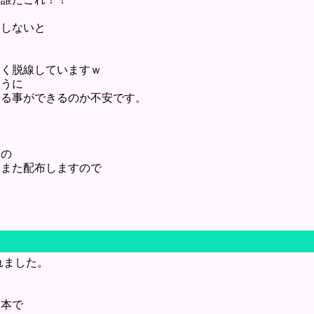
習しないと
きく脱線していますｗ
ように
せる事ができるのか不安です。
定の
にまた配布しますので
れました。
ク本で