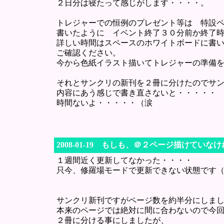
２日分は寝たって感じがします・・・・。
トレジャーでの恒例のプレゼント等は 特設
書いたように イベント終了３０分前か終了
詳しい時間はスペースのホワイトボードに書
ご確認ください。
今から色紙イラスト描いてトレジャーの準備
それとサンクリの新刊を２冊に分けたのでサ
内容にあう感じで書き直さないと・・・・・
時間ないよ・・・・・（涙
2008-01-19 もしも、＠２ページ描けていな
１週間近く更新してなかった・・・・
只今、修羅場モードで更新できない状態です
サンクリ新刊ですがページ数を約半分にしま
本来のページでは絶対に間に合わないので今
２冊に分ける事にしましたが、