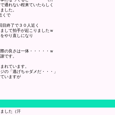
人で通れない程来ていたらしく
いました。
近くで
２回目終了で３０人近く
いまして拍手が起こりましたｗ
ンをやり直しになり
手際の良さは一体・・・・・ｗ
感謝です。
込まれています。
ンジの「逃げちゃダメだ・・・」
っていますが
てました（汗