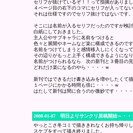
セリフが抜けているぞ！！って指摘がありま
４ページ目の右下のコマにセリフが入ってな
それは仕様ですのでセリフ抜けではないです
そこには名前が入るセリフだったのですが検
白紙にしておきました。
主人公やサブキャラに名前をつけると
色々と展開やネームなど楽に構成できるので
名前をつけてしまうと感情移入しにくくなっ
その辺りがもっと上手く構成できるようにな
名前がつけられるなら 次の新刊と３冊目の
どれだけ楽になるのやら・・・・ｗ
新刊ではできるだけ書き込みを増やしたくて
１ページにかかる時間も倍に・・・・ｗ
はたして新刊は間に合うのか微妙です・・・
2008-01-07 明日よりサンクリ原稿開始～・
やっとこさ冬コミで描ききれなくお持ち帰り
スケブをすべて描き終りました。