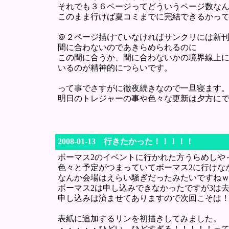
それでも３６ページってどういうページ数な
このまま行けば夏コミまでに完結できるかっ
＠２ページ描けていなければサンクリには新
間に合わないのであきらめられるのに
この間に合うか、間に合わないかの境界線上
いるのが精神的につらいです。
って事でさすがに徹夜続きなので一旦寝ます
明日のトレジャーの事や色々な更新は夕方に
2008-01-13 行きたかった！！！！！
ボーマス2のイベントに行かれた方うらめしや
色々と予定がつまっていてボーマス2に行けな
なんか会場はえらい騒ぎだったみたいですね
ボーマス2は申し込みできなかったですが3は
申し込みは済ませてありますので次回こそは
表紙に追加するリンを初描きしてみました。
・・・・・ひどい、ひどすぎる！！！！！っ