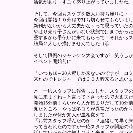
活気があり すごく盛り上がっていましたね
そして、今回もスケブを数人お持ち帰りに・
今回は開始１０分程で打ち切らせてもらいま
新刊がないから大丈夫かな～って思っていた
やはり売り子さんがいない状態ではきつかっ
昼すぎから手伝いに来てもらって それから
結局２人しか描けませんでした（涙
そして恒例のジャンケン大会ですが 笑うし
イベント開始前に
「いつも10～20人程しか来ないのですが コミ
来たのでトレジャーでは３０人程来ると思い
と 一応スタッフに報告しました。スタッフ
見に来ますね～と言って下さったので大丈夫
開始15分前くらいから人が集まりだして10分
見たところ やっぱ冬コミが異常だったのか
しましたが何か知人が血相変えて
「お前スタッフ呼んだのか！？連絡して早く
って言われたのですが一応スタッフが開始の
話していたら他の知人２人も来まして ヤバ