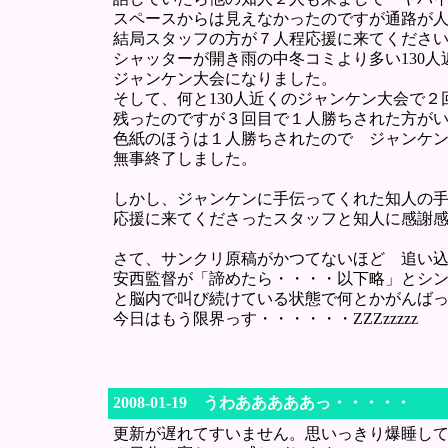
スペースからは見えなかったのですが通路が
結局スタッフの方が７人程応援に来てくださ
シャッターが開き雨の中冬コミより多い130人
ジャンケン大会になりました。
そして、何と130人近くのジャンケン大会で
残ったのですが３回目で１人勝ちされた方が
色紙のほうは１人勝ちされたので ジャンケ
無事終了しました。
しかし、ジャンケンに手伝ってくれた知人の
応援に来てくださったスタッフと知人に感謝
さて、サンクリ原稿がかつてないほど 追い
安西監督が「諦めたら・・・・以下略」とシ
と脳内で叫び続けている状態で何とかがんば
今日はもう限界っす・・・・・・ZZZzzzzz
2008-01-19 うわあああああっ・・・・・
更新が遅れてすいません。思いっきり爆睡し