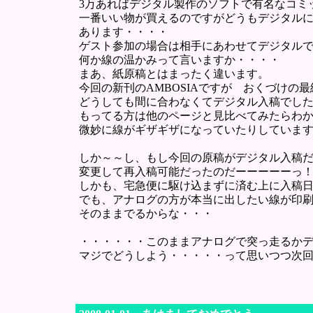
3万あればデジタル製作のソフトで有名なコミ
一番いい物が買えるのですがどうもデジタル
あります・・・・
ゲスト参加の場合は相手にあわせてデジタル
何か線の温かみって言いますか・・・・
まあ、紙原稿とはまったく違います。
今回の新刊のAMBOSIAですが おくづけの
どうしても間に合わなくてデジタル入稿でし
もってる方は他のページと見比べてみたらわ
微妙に線がギザギザになっていたりしていま
しか～～し、もし今回の原稿がデジタル入稿
変更して再入稿可能だったのだーーーーーっ
しかも、宅急便に駆け込まずに済む上に入稿日
でも、アナログの方が本当に出したい線が印
そのままでるからな・・・
・・・・・・このままアナログで突っ走るか
マジでどうしよう・・・・・って思いつつ次