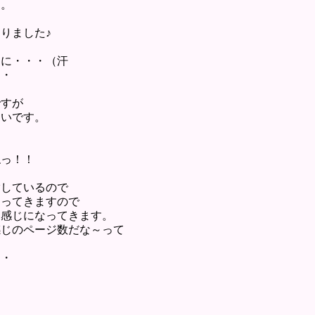
す。
りました♪
く
えに・・・（汗
・・
ですが
多いです。
ねっ！！
指しているので
なってきますので
て感じになってきます。
感じのページ数だな～って
・・