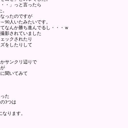
・・・」っと言ったら
た。
になったのですが
～90人いたみたいです。
いてなんか勝ち進んでるし・・・ｗ
て撮影されていました
チェックされたり
ーズをしたりして
ーかサンクリ辺りで
すが
フに聞いてみて
らった
の3つは
になります。