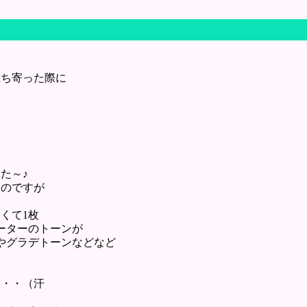
立ち寄った際に
！
た～♪
たのですが
くて1枚
ーターのトーンが
ンやグラデトーンなどなど
・・・（汗