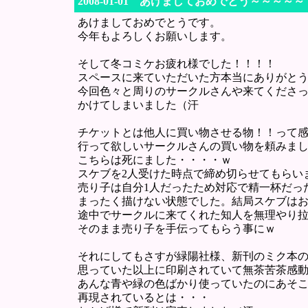
2008-01-01 あけましておめでとう～～～～
あけましておめでとうです。
今年もよろしくお願いします。
そして冬コミケお疲れ様でした！！！！
スペースに来ていただいた方本当にありがと
今回色々と周りのサークルさんや来てくださ
かけてしまいました（汗
チケットとは他人に買い物させる物！！って
行って欲しいサークルさんの買い物を頼みま
こちらは死にました・・・・ｗ
スケブを2人受けた時点で締め切らせてもらい
売り子は自分1人だったため対応で精一杯だっ
まったく描けない状態でした。結局スケブは
途中でサークルに来てくれた知人を無理やり
そのまま売り子を手伝ってもらう事にｗ
それにしてもさすが緑陽社様、新刊のミク本
思っていた以上に印刷されていて無茶苦茶感
あんな青や緑の色ばかり使っていたのにあそ
再現されているとは・・・