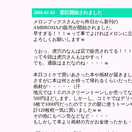
2008-01-02 委託開始されました
メロンブックスさんから昨日から新刊の
AMBROSIAの販売が開始されました。
早すぎる！！！ｗって事でよければメロンに
よろしくお願いしますｗ
うおっ、虎穴のなんば店で販売されてる！！
って今回は虎穴さんもはやすっ！
でも、通販はまだなのね・・・・ｗ
本日コミケで買いあさった本や画材が届きまし
さすがに本は何とか持って帰れるくらいだっ
画材が・・・・・（汗
地元ではＩＣのスクリーントーンしか売ってな
500円ほどします。しか～し、コミケではデリ
6枚で1000円だったのでミクの髪に使うトー
計120枚程一気に買いましたｗｗ
その他にもペン先などなど・・・・
もしかして本より画材の方がお金使ったかも