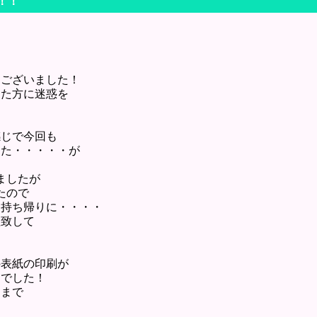
～！！
うございました！
った方に迷惑を
感じで今回も
した・・・・・が
ましたが
たので
お持ち帰りに・・・・
拉致して
の表紙の印刷が
動でした！
こまで