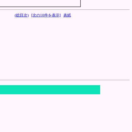
(総目次)
[次の10件を表示]
表紙