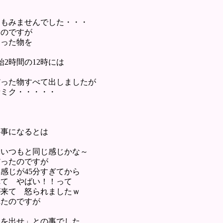
てもみませんでした・・・
たのですが
まった物を
2時間の12時には
だった物すべて出しましたが
音ミク・・・・・
な事になるとは
体いつもと同じ感じかな～
だったのですが
感じが45分すぎてから
れて やばい！！って
が来て 怒られましたｗ
れたのですが
ろ
けを出せ」との事でした。