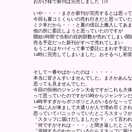
おかげ様で新刊は完売しました（汗
いや・・・・まさか新刊が完売するとは思っ
今回も夏コミくらいの売れ行きだと思ってい
ミク本だから・・・と夏の倍以上搬入してあ
他の所に委託しようと思っていたのですが
開始1時間で当初の目的部数が売れてしまい開始
売る予定だった新刊がすべて売れてしまい
もうこれはヤバイって事で委託にまわす予定
14時に完売してしまいました。おそるべし初
そして一番やばかったのは・・・・・
本当に皆さんすいませんでした。まさかあん
思っても見ませんでした。
今回の恒例のジャンケン大会ですがこれも大
って思っていたのですが15時からジャンケン
14時半すぎからポツポツと人がいるかな～って
一気に人が来まして大通りが人で埋め尽くさ
思っていてパニックっていたところスタッフ
「スタッフに届けだしましたか？」って言わ
「何ですがそれは・・・」と聞き返したとこ
「混雑するのわかっているならスタッフに届