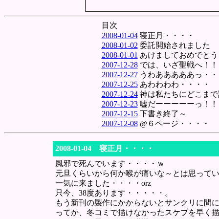
目次
2008-01-04
寝正月・・・・
2008-01-02
委託開始されました
2008-01-01
あけましておめでとう
2007-12-28
では、いざ聖戦へ！！
2007-12-27
うわあああああっ・・
2007-12-25
あわわわわ・・・・
2007-12-24
神は私たちにどこまで
2007-12-23
嘘だーーーーーっ！！
2007-12-15
下書き終了～
2007-12-08
@６ページ・・・・
2008-01-04 寝正月・・・・
風邪で死んでいます・・・・ｗ
元旦くらいから何か喉が痛いな～とは思って
一気に来ました・・・・orz
只今、38度あります・・・・・。
もう新刊の製作にかからないとサンクリに間
ってか、冬コミで描けなかったスケブを早く