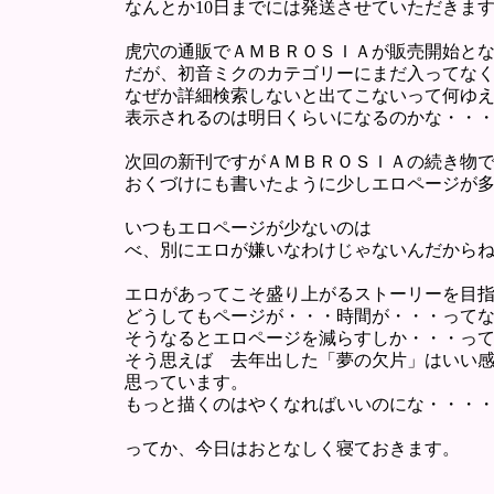
なんとか10日までには発送させていただきま
虎穴の通販でＡＭＢＲＯＳＩＡが販売開始とな
だが、初音ミクのカテゴリーにまだ入ってな
なぜか詳細検索しないと出てこないって何ゆ
表示されるのは明日くらいになるのかな・・
次回の新刊ですがＡＭＢＲＯＳＩＡの続き物
おくづけにも書いたように少しエロページが
いつもエロページが少ないのは
べ、別にエロが嫌いなわけじゃないんだから
エロがあってこそ盛り上がるストーリーを目
どうしてもページが・・・時間が・・・って
そうなるとエロページを減らすしか・・・っ
そう思えば 去年出した「夢の欠片」はいい
思っています。
もっと描くのはやくなればいいのにな・・・
ってか、今日はおとなしく寝ておきます。