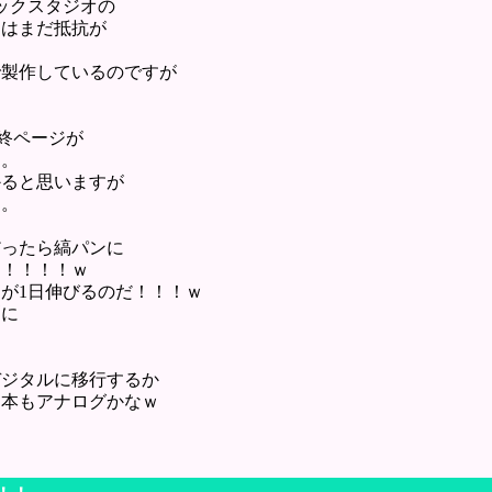
ックスタジオの
にはまだ抵抗が
で製作しているのですが
最終ページが
た。
かると思いますが
す。
だったら縞パンに
！！！！！ｗ
が1日伸びるのだ！！！ｗ
刷に
デジタルに移行するか
回本もアナログかなｗ