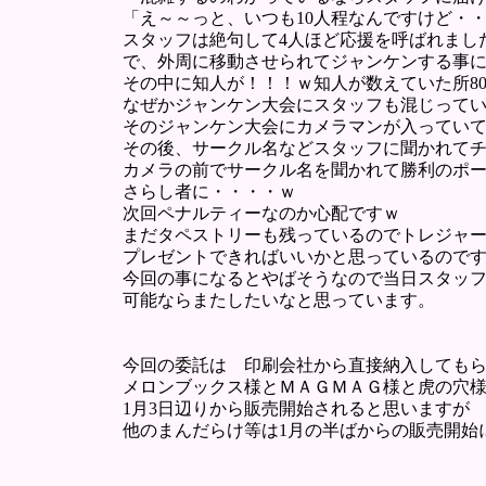
「え～～っと、いつも10人程なんですけど・
スタッフは絶句して4人ほど応援を呼ばれまし
で、外周に移動させられてジャンケンする事
その中に知人が！！！ｗ知人が数えていた所80
なぜかジャンケン大会にスタッフも混じって
そのジャンケン大会にカメラマンが入ってい
その後、サークル名などスタッフに聞かれて
カメラの前でサークル名を聞かれて勝利のポ
さらし者に・・・・ｗ
次回ペナルティーなのか心配ですｗ
まだタペストリーも残っているのでトレジャ
プレゼントできればいいかと思っているので
今回の事になるとやばそうなので当日スタッ
可能ならまたしたいなと思っています。
今回の委託は 印刷会社から直接納入しても
メロンブックス様とＭＡＧＭＡＧ様と虎の穴様
1月3日辺りから販売開始されると思いますが
他のまんだらけ等は1月の半ばからの販売開始