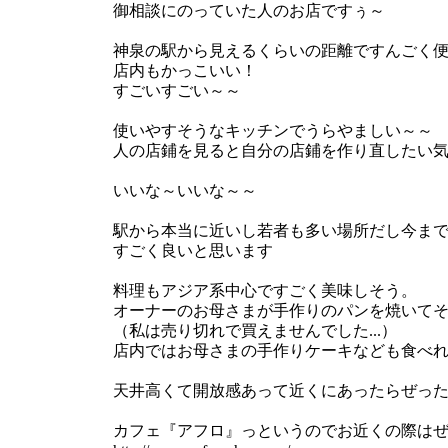
御相談にのっていた人のお店ですぅ～
神泉の駅から見えるくらいの距離ですんごく
店内もかっこいい！
すごいすごい～～
使いやすそうなキッチンでうらやましい～～
人の店鋪を見ると自分の店鋪を作り直したい
いいな～いいな～～
駅から本当に近いし若者も多い場所だし今ま
すごく良いと思います
料理もアジア系中心ですごく美味しそう。
オーナーのお母さまが手作りのパンを焼いて
（私は売り切れで買えませんでした...）
店内ではお母さまの手作りケーキなども食べれる
天井高くて開放感あって近くにあったらぜっ
カフェ『アフロ』っというのでお近くの際は