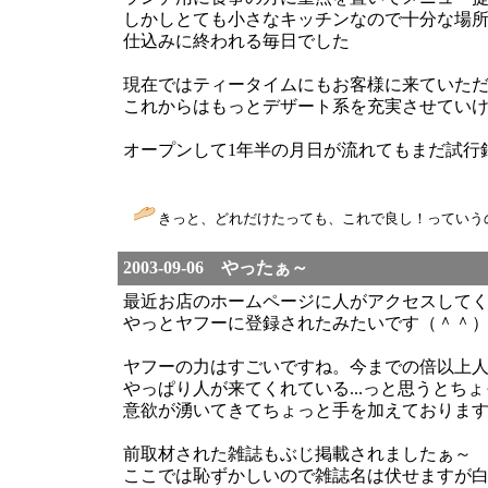
しかしとても小さなキッチンなので十分な場
仕込みに終われる毎日でした
現在ではティータイムにもお客様に来ていた
これからはもっとデザート系を充実させていけれ
オープンして1年半の月日が流れてもまだ試行錯誤
きっと、どれだけたっても、これで良し！っていうの
2003-09-06 やったぁ～
最近お店のホームページに人がアクセスして
やっとヤフーに登録されたみたいです（＾＾
ヤフーの力はすごいですね。今までの倍以上
やっぱり人が来てくれている...っと思うとち
意欲が湧いてきてちょっと手を加えておりま
前取材された雑誌もぶじ掲載されましたぁ～
ここでは恥ずかしいので雑誌名は伏せますが