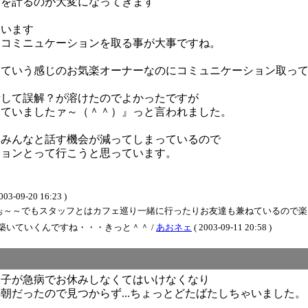
通を計るのが大変になってきます
ています
くコミニュケーションを取る事が大事ですね。
っていう感じのお気楽オーナーなのにコミュニケーション取っ
話して誤解？が溶けたのでよかったですが
っていましたァ～（＾＾）』っと言われました。
もみんなと話す機会が減ってしまっているので
ションとって行こうと思っています。
9-20 16:23 )
スタッフとはカフェ巡り一緒に行ったりお友達も兼ねているので楽しいですね～ / BB
いていくんですね・・・きっと＾＾ /
あおネェ
( 2003-09-11 20:58 )
る子が急病でお休みしなくてはいけなくなり
朝だったので見つからず...ちょっとどたばたしちゃいました。