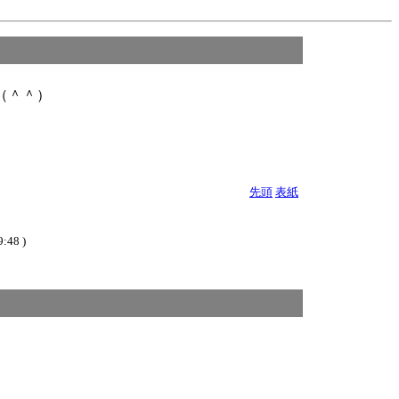
（＾＾）
先頭
表紙
:48 )