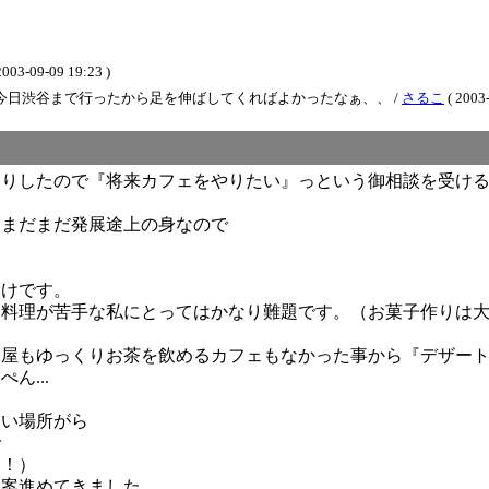
2003-09-09 19:23 )
今日渋谷まで行ったから足を伸ばしてくればよかったなぁ、、 /
さるこ
( 2003-
たりしたので『将来カフェをやりたい』っという御相談を受け
もまだまだ発展途上の身なので
らけです。
に料理が苦手な私にとってはかなり難題です。（お菓子作りは
キ屋もゆっくりお茶を飲めるカフェもなかった事から『デザー
ん...
近い場所がら
で
メ！）
提案進めてきました