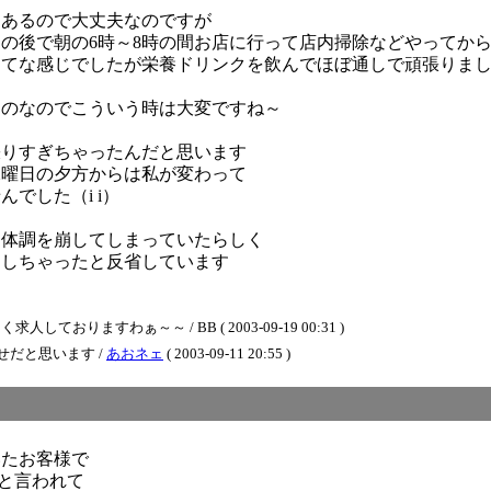
てあるので大丈夫なのですが
の後で朝の6時～8時の間お店に行って店内掃除などやってか
ってな感じでしたが栄養ドリンクを飲んでほぼ通しで頑張りま
ものなのでこういう時は大変ですね～
張りすぎちゃったんだと思います
水曜日の夕方からは私が変わって
でした（i i）
し体調を崩してしまっていたらしく
をしちゃったと反省しています
りますわぁ～～ / BB ( 2003-09-19 00:31 )
だと思います /
あおネェ
( 2003-09-11 20:55 )
いたお客様で
っと言われて