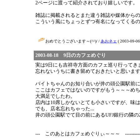
2ページに渡って紹介されており嬉しいです。
雑誌に掲載されるとまた違う雑誌や媒体から
こういう風にちょっとずつ有名になってくる
おめでとうございます～(^^)/ /
あおネェ
( 2003-09-06
2003-08-18 9日のカフェめぐり
実は9日にも吉祥寺方面のカフェ巡り行ってき
忘れないうちに書き留めておきたいと思いま
バイトちゃんのお知り合いが井の頭公園駅前
ここはカフェではないのですがもう～～～め
大満足でしたわ。
店内は10席しかないとても小さいですが、味
でも、店名忘れちゃった...
井の頭公園駅でて目の前にあるUFJ銀行の隣
--- このあとはカフェめぐりぃ～～～ -------------