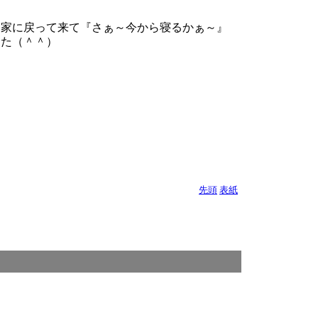
ら家に戻って来て『さぁ～今から寝るかぁ～』
した（＾＾）
先頭
表紙