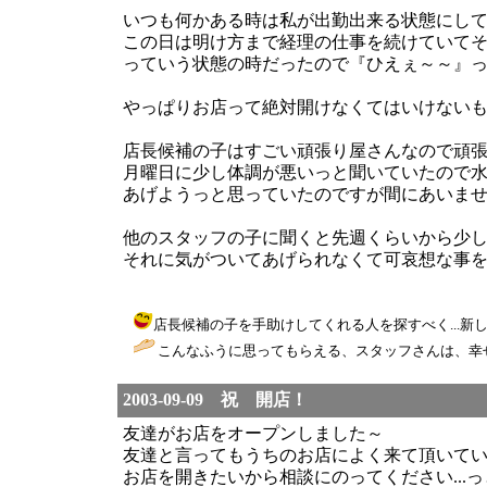
いつも何かある時は私が出勤出来る状態にし
この日は明け方まで経理の仕事を続けていてそ
っていう状態の時だったので『ひえぇ～～』
やっぱりお店って絶対開けなくてはいけない
店長候補の子はすごい頑張り屋さんなので頑
月曜日に少し体調が悪いっと聞いていたので
あげようっと思っていたのですが間にあいません
他のスタッフの子に聞くと先週くらいから少
それに気がついてあげられなくて可哀想な事
店長候補の子を手助けしてくれる人を探すべく...新しく求人してお
こんなふうに思ってもらえる、スタッフさんは、幸せ
2003-09-09 祝 開店！
友達がお店をオープンしました～
友達と言ってもうちのお店によく来て頂いて
お店を開きたいから相談にのってください...