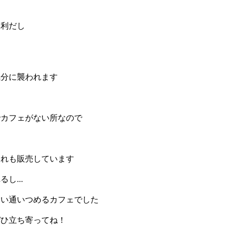
便利だし
気分に襲われます
でカフェがない所なので
それも販売しています
し...
たい通いつめるカフェでした
ぜひ立ち寄ってね！