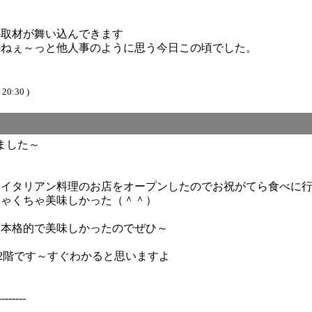
の取材が舞い込んできます
のねぇ～っと他人事のように思う今日この頃でした。
 20:30 )
ました～
す
にイタリアン料理のお店をオープンしたのでお祝がてら食べに
ちゃくちゃ美味しかった（＾＾）
は本格的で美味しかったのでぜひ～
の2階です～すぐわかると思いますよ
----