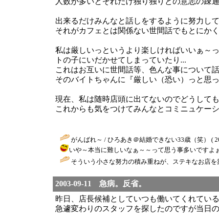
人数が多いとそれだけ独り独りとの意志の疎
出来るだけみんなと話しをするように努力し
それがカフェとは関係ない世間話でもとにか
私は厳しいっというより楽しければいいぁ～
トの子にいだかせてしまっていたり...
これはお互いに世間話等、色んな事について
そのバイトちゃんに『厳しい（恐い）っと思
現在、私は随時店頭に出てないのでどうして
これからも気をつけてみんなとコミニュケー
がんばれ～ / ひろあき＠結婚できない33歳（笑） ( 2003-0
いや～本当に難しいなぁ～～って思う事多いですよぉ～～でも
そういう小さな努力の積み重ねが、ステキなお店を築
2003-09-11 急病。反省。
昨日、店長候補としていつも働いてくれてい
急遽変わりのスタッフを探したのですが当日の