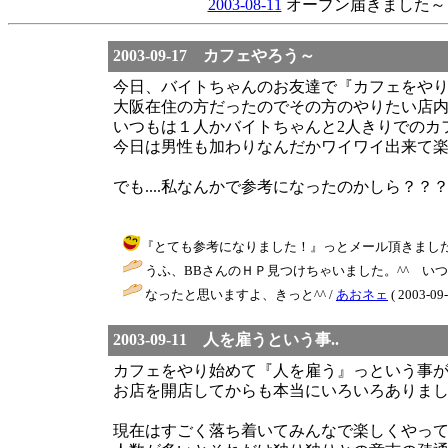
2003-08-11
オーブン届きました～
2003-09-17 カフェやろう～
今日、バイトちゃんのお友達で『カフェをや
大阪在住の方だったのでその方のやりたい店内
いつもは１人かバイトちゃんと2人きりでのカ
今日は男性も加わりなんだかワイワイ出来て
でも....私なんかで参考になったのかしら？？
『とても参考になりました！』っとメール頂きました（＾＾）よかった
うふ、BBさんのＨＰ見つけちゃいました。^^ い
なったと思いますよ、きっと^^ /
あおネェ
( 2003-09-
2003-09-11 人を雇うという事..
カフェをやり始めて『人を雇う』っという事
お店を開店してからも本当にいろいろありま
現在はすごく落ち着いてみんなで楽しくやっ