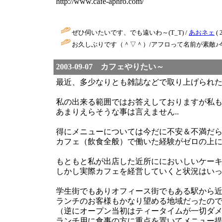
http://www.cafe-aphro.com/
ぜひ伺いたいです、でも遠いわ～(T_T) /
あおネェ
( 
お久しぶりです（＾▽＾）/アフロって名前が素敵♪
2003-09-07 カフェやりたい～
最近、多少なりとも雑誌などで取り上げられ
私の出来る範囲ではお答えしておりますが私
あまりえらそうな事は言えません..
得にメニューについては今だに不安＆不満だ
カフェ（飲食全般）で働いた経験がゼロの上
もともと私が出店した近所ににおいしいケー
しかし実際カフェを経営していくと状況はいっぺ
学生街でもありオフィース街でもある駅から
ランチのお客様もかなり望める地域だったの
（逆にオープン当初はティータイムが一切ダ
ランチ用に食事の方に重点を置いてメニュー