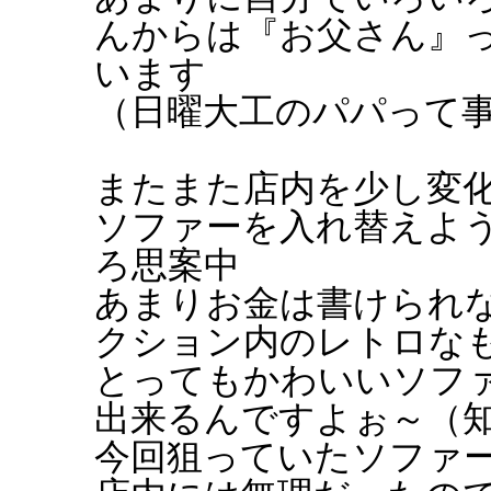
んからは『お父さん』
います
（日曜大工のパパって
またまた店内を少し変
ソファーを入れ替えよ
ろ思案中
あまりお金は書けられ
クション内のレトロな
とってもかわいいソファ
出来るんですよぉ～（
今回狙っていたソファ