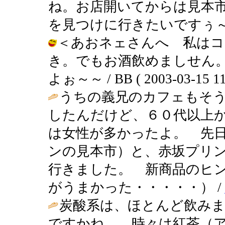
ね。お店開いてからは見本
を見つけに行きたいですぅ～～～ / BB
＜あおネェさんへ 私はコ
き。でもお酒飲めましせん
よぉ～～ / BB ( 2003-03-15 11
うちの義兄のカフェもそ
したんだけど、６０代以上
は女性が多かったよ。 先
ンの見本市）と、赤坂プリ
行きました。 新商品のヒ
がうまかった・・・・・） /
炭酸系は、ほとんど飲み
ですかね。 時々は紅茶（ア