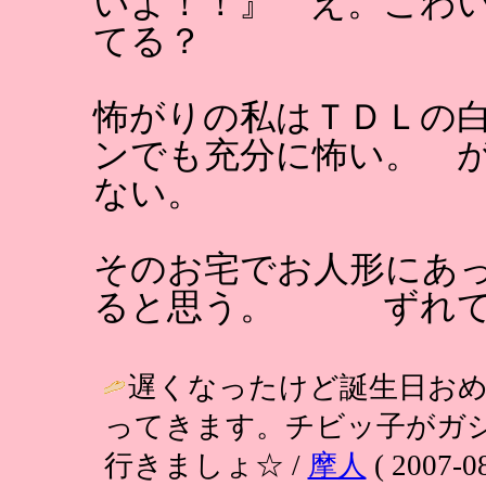
いよ！！』 え。こわ
てる？
怖がりの私はＴＤＬの
ンでも充分に怖い。 
ない。
そのお宅でお人形にあ
ると思う。 ずれて
遅くなったけど誕生日おめ
ってきます。チビッ子がガ
行きましょ☆ /
摩人
( 2007-08