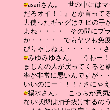
asariさん。 世の中に
だろオイ！！』とか言って
力使ったギャグはチビの手
よね・・・・ その間にプ
か・・・・ でもヤツも免
びりゃしねぇ・・・・・ / さにゃえも
みゆみゆさん。 うわー！
まじんの人が戻ってくると
率が非常に悪いんですが・
いいのにー！！！ / さにゃえもん ( 
揚水さん。 こっちが意気
ない状態は拍子抜けするの