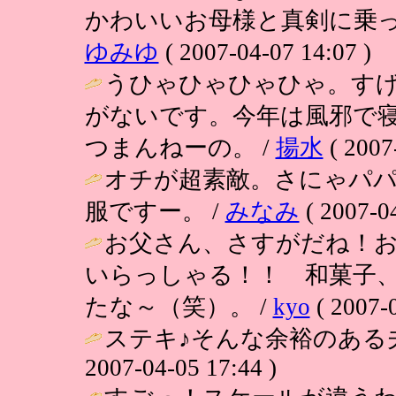
かわいいお母様と真剣に乗っ
ゆみゆ
( 2007-04-07 14:07 )
うひゃひゃひゃひゃ。す
がないです。今年は風邪で
つまんねーの。 /
揚水
( 2007
オチが超素敵。さにゃパパ
服ですー。 /
みなみ
( 2007-04
お父さん、さすがだね！
いらっしゃる！！ 和菓子
たな～（笑）。 /
kyo
( 2007-0
ステキ♪そんな余裕のある夫
2007-04-05 17:44 )