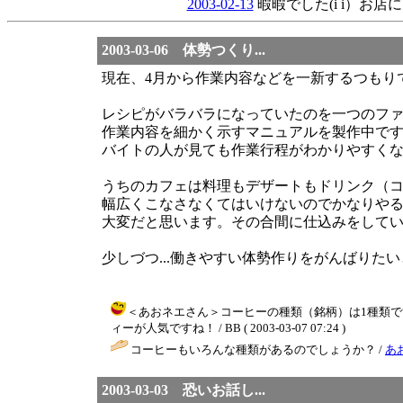
2003-02-13
暇暇でした(i i）お
2003-03-06 体勢つくり...
現在、4月から作業内容などを一新するつもり
レシピがバラバラになっていたのを一つのフ
作業内容を細かく示すマニュアルを製作中で
バイトの人が見ても作業行程がわかりやすく
うちのカフェは料理もデザートもドリンク（
幅広くこなさなくてはいけないのでかなりや
大変だと思います。その合間に仕込みをして
少しづつ...働きやすい体勢作りをがんばりた
＜あおネエさん＞コーヒーの種類（銘柄）は1種類で
ィーが人気ですね！ / BB ( 2003-03-07 07:24 )
コーヒーもいろんな種類があるのでしょうか？ /
あ
2003-03-03 恐いお話し...