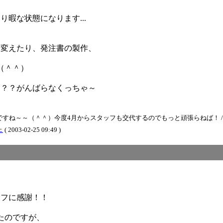
暇な状態になります...
り変えたり、発注書の製作、
す
（＾＾）
～？？がんばらなくっちゃ～
（＾＾）今度4月からスタッフも交代するのでもっと頑張らねば！ / BB ( 2003-
ェ
( 2003-02-25 09:49 )
ッフに感謝！！
たのですが、