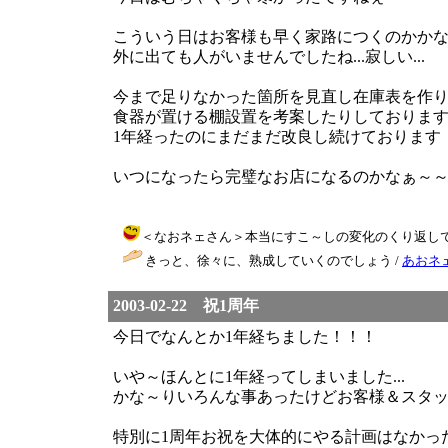
こういう日はお客様も早く家路につくのかかなり
外に出ても人がいませんでしたね...寂しい...
今まで足りなかった箇所を見直し在庫表を作
食器が置ける棚設置を考案したりしておりま
1年経ったのにまだまだ改良し続けております
いつになったら完璧なお店になるのかなぁ～
＜なおネェさん＞本当にすこ～しの変化のくり返しですね～～
きっと、徐々に、熟成していくのでしょう /
あおネ
2003-02-22 祝1周年
今日でなんとか1年経ちました！！！
いや～ほんとに1年経ってしまいました...
かな～りいろんな事あったけどお客様＆スタ
特別に1周年お祝を大体的にやる計画はなかっ