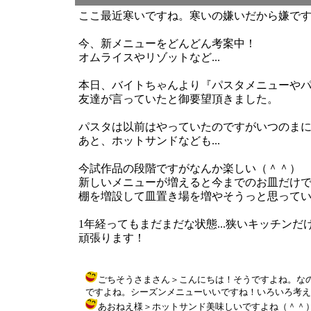
ここ最近寒いですね。寒いの嫌いだから嫌で
今、新メニューをどんどん考案中！
オムライスやリゾットなど...
本日、バイトちゃんより『パスタメニューや
友達が言っていたと御要望頂きました。
パスタは以前はやっていたのですがいつのま
あと、ホットサンドなども...
今試作品の段階ですがなんか楽しい（＾＾）
新しいメニューが増えると今までのお皿だけ
棚を増設して皿置き場を増やそうっと思って
1年経ってもまだまだな状態...狭いキッチンだ
頑張ります！
ごちそうさまさん＞こんにちは！そうですよね。な
ですよね。シーズンメニューいいですね！いろいろ考えてみますぅ～～～
あおねえ様＞ホットサンド美味しいですよね（＾＾