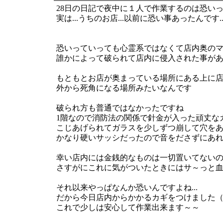
28日の日記で夜中に１人で作業するのは恐いって
実は...うちのお店...以前に恐い事あったんです..
恐いっていっても心霊系ではなくて店内奥の
誰かによって破られて店内に侵入された事があ
もともとお店が奥まっている場所にある上に
外から死角になる場所みたいなんです
破られ方も普通ではなかったですね
1階なので消防法の関係で針金が入った頑丈な
こじあげられてガラスを少しずつ崩して穴を
かなり硬いサッシだったので音をださずにあ
幸い店内には金銭的なものは一切置いてない
さすがにこれに気がついたときにはサ～っと血の
それ以来やっぱなんか恐いんですよね...
だから今日店内からかかるカギをつけました（
これで少しは安心して作業出来ます～～