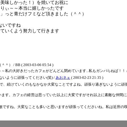
（美味しかった！）を焼いてお祝に
たりぃ～～本当に嬉しかったです
う」っと青だけフミなど頂きました（＾＾）
ないですね
していくよう努力して行きます
 ( 2003-03-06 05:54 )
好きだったカフェがどんどん閉めています...私もガンバらねば！！ / BB＜お返事お
いように頑張ってください(笑) /
あおネェ
( 2003-02-23 21:35 )
不景気で、続けていくのもなかなか大変なことですよね。頑張り過ぎないように頑
います。カフェの経営は思っていた以上に大変ですがそれ以上に素敵な仲間に
敵ですね。大変なことも多いと思いますが頑張ってくださいね。私は近所の喫