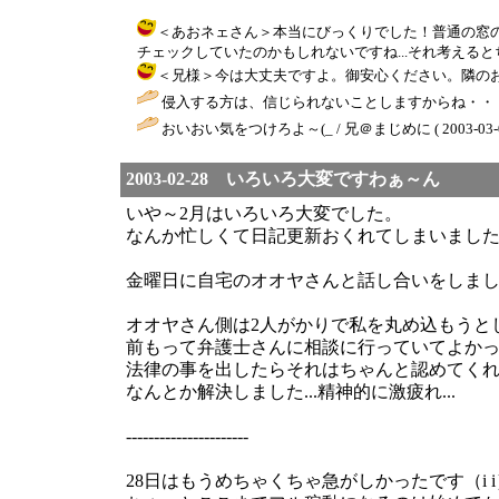
＜あおネェさん＞本当にびっくりでした！普通の窓
チェックしていたのかもしれないですね...それ考えるとちと恐いですぅ
＜兄様＞今は大丈夫ですよ。御安心ください。隣のお店も同
侵入する方は、信じられないことしますからね・・・
おいおい気をつけろよ～(_ / 兄＠まじめに ( 2003-03-03 
2003-02-28 いろいろ大変ですわぁ～ん
いや～2月はいろいろ大変でした。
なんか忙しくて日記更新おくれてしまいました
金曜日に自宅のオオヤさんと話し合いをしま
オオヤさん側は2人がかりで私を丸め込もうと
前もって弁護士さんに相談に行っていてよか
法律の事を出したらそれはちゃんと認めてく
なんとか解決しました...精神的に激疲れ...
----------------------
28日はもうめちゃくちゃ急がしかったです（i i