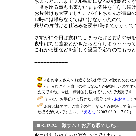
ちょっとここまでフル稼動になるのは始めてかも.
一度も座る事も出来ないまま発注をこなし続
お片付けも大変でした。バイトちゃんが電車
12時には帰らなくてはいけなかったので
残りの片付けと仕込みを夜中1時までかかって
さすがに今日は疲れてしまったけどお店の事
夜中はちと強盗とかきたらどうしよう～～って恐
これから棚などを新しく設置予定なのでもっ
----------------------
＜あおネェさん＞お近くならお手伝い頼めたのにねぇ～～（＾＾） /
＜えるむさん＞自宅の件はなんとか解決したのです
丈夫ですね。今は、精神的に疲れてないので快調です！ / BB ( 20
う～む、お手伝いに行きたい気分です /
あおネェ
( 2
お疲れ様です。ご自宅の件、なんとか解決して良か
たほうがいいですよ～。 /
えるむ
( 2003-03-01 17:07 )
2003-02-24 激サム！お店も暇でした...
今日はむちゃくちゃ寒かったですねぇ～