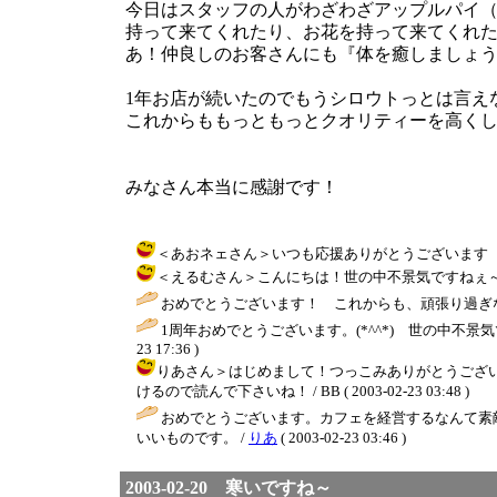
今日はスタッフの人がわざわざアップルパイ
持って来てくれたり、お花を持って来てくれ
あ！仲良しのお客さんにも『体を癒しましょ
1年お店が続いたのでもうシロウトっとは言え
これからももっともっとクオリティーを高く
みなさん本当に感謝です！
＜あおネェさん＞いつも応援ありがとうございます（＾＾） / BB
＜えるむさん＞こんにちは！世の中不景気ですねぇ～～私の大
おめでとうございます！ これからも、頑張り過ぎな
1周年おめでとうございます。(*^^*) 世の中
23 17:36 )
りあさん＞はじめまして！つっこみありがとうござ
けるので読んで下さいね！ / BB ( 2003-02-23 03:48 )
おめでとうございます。カフェを経営するなんて素
いいものです。 /
りあ
( 2003-02-23 03:46 )
2003-02-20 寒いですね～