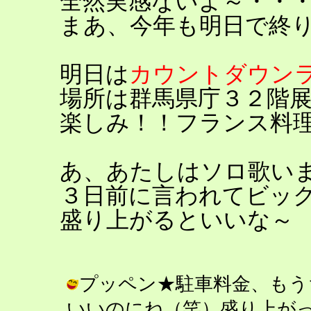
全然実感ないよ～・・
まあ、今年も明日で終
明日は
カウントダウン
場所は群馬県庁３２階
楽しみ！！フランス料
あ、あたしはソロ歌い
３日前に言われてビッ
盛り上がるといいな～
プッペン★駐車料金、もう
いいのにね（笑）盛り上がったぞ～！！