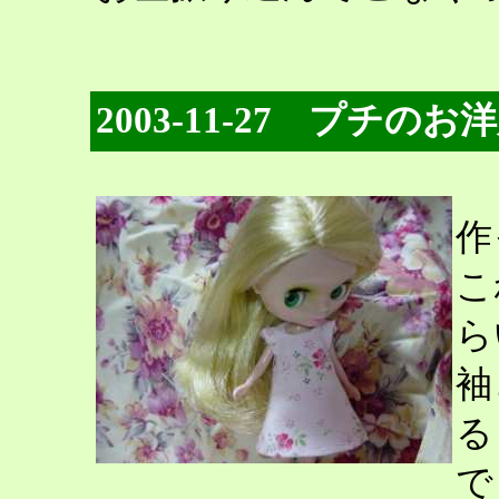
2003-11-27 プチのお
作
こ
ら
袖
る
で