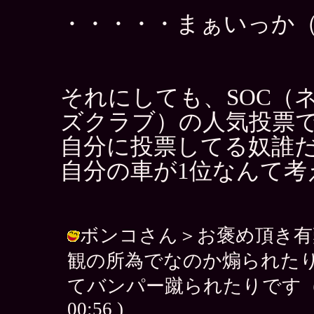
・・・・・まぁいっか
それにしても、SOC（
ズクラブ）の人気投票
自分に投票してる奴誰
自分の車が1位なんて考
ボンコさん＞お褒め頂き有
観の所為でなのか煽られた
てバンパー蹴られたりです（＾＾；）
00:56 )