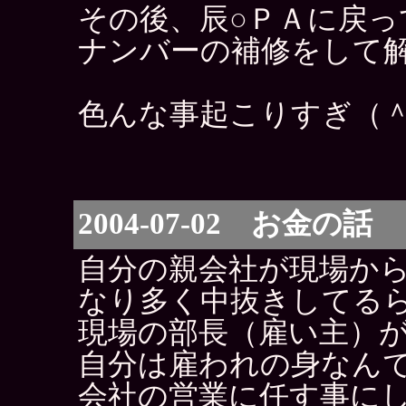
その後、辰○ＰＡに戻っ
ナンバーの補修をして
色んな事起こりすぎ（
2004-07-02 お金の話
自分の親会社が現場か
なり多く中抜きしてる
現場の部長（雇い主）
自分は雇われの身なん
会社の営業に任す事に