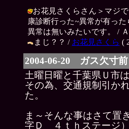
お花見さくらさん＞マジで
康診断行った~異常が有った
異常は無いみたいです。 / ＡＫＩＲＡ 
まじ？？ /
お花見さくら
( 
2004-06-20 ガス欠寸前
土曜日曜と千葉県Ｕ市
その為、交通規制引か
た。
ま～そんな事はさて置
字Ｄ ４ｔｈステージ