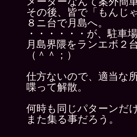
メーターなんて案外簡
その後、皆で「もんじ
８ニ台で月島へ。
・・・・・・が、駐車
月島界隈をランエボ２
（＾＾；）
仕方ないので、適当な
喋って解散。
何時も同じパターンだ
また集る事だろう。