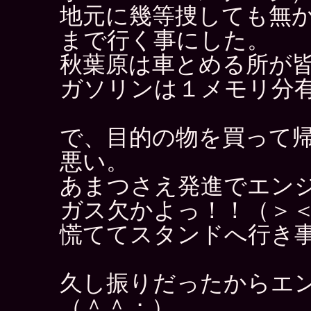
地元に幾等捜しても無
まで行く事にした。
秋葉原は車とめる所が
ガソリンは１メモリ分
で、目的の物を買って
悪い。
あまつさえ発進でエン
ガス欠かよっ！！（＞
慌ててスタンドへ行き
久し振りだったからエ
（＾＾；）