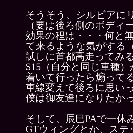
そうそう、シルビアに
（要は後ろ側のボディ
効果の程は・・・何と
て来るような気がする
試しに首都高走ってみ
S15（自分と同じ車種
着いて行ったら煽って
車線変えて後ろに思い
僕は御友達になりたか
そして、辰巳PAで一休
GTウィングとか、ステ