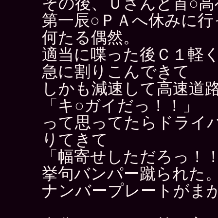
その後、Ｕさんと首○高
第一辰○ＰＡへ休みに行
何たる偶然。
適当に喋った後Ｃ１軽
急に割りこんできて
しかも減速して高速道
「キ○ガイだっ！！」
って思ってたらドライ
りてきて
「幅寄せしただろっ！
挙句バンパー蹴られた
ナンバープレートがま