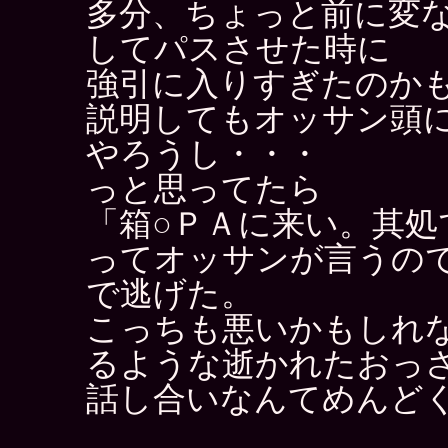
多分、ちょっと前に変
してパスさせた時に
強引に入りすぎたのか
説明してもオッサン頭
やろうし・・・
っと思ってたら
「箱○ＰＡに来い。其処
ってオッサンが言うの
で逃げた。
こっちも悪いかもしれ
るような逝かれたおっ
話し合いなんてめんど