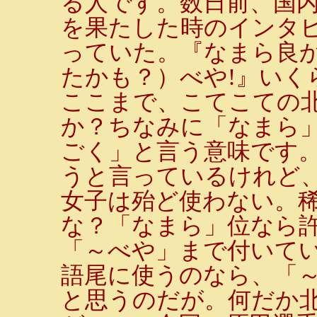
る人です。数日前、国内
を果たした時のインタ
っていた。『なまら良
たかも？）べや!』いく
ここまで、こてこての
か？ちなみに「なまら
ごく」と言う意味です
うと言っているけれど
女子は殆ど使わない。
な？「なまら」位なら
「～べや」まで付いて
語尾に使うのなら、「
と思うのだが。何だか