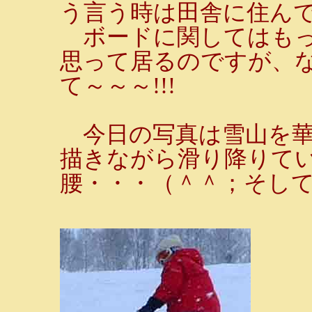
う言う時は田舎に住ん
ボードに関してはもっと
思って居るのですが、
て～～～!!!
今日の写真は雪山を華
描きながら滑り降りて
腰・・・（＾＾；そし