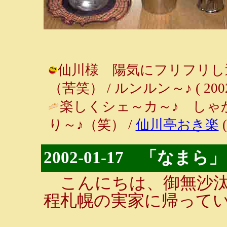
仙川様 陽気にフリフリし
（苦笑） / ルンルン～♪ ( 2002-0
楽しくシェ～カ～♪ しゃ
り～♪（笑） /
仙川亭おき楽
(
2002-01-17 「なまら」
こんにちは、御無沙汰
程札幌の実家に帰って