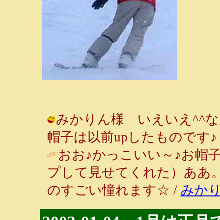
みかりん様 いえいえ^^
帽子は以前upしたものです♪ / ルンル
おお♪かっこいい～♪お帽
プして見せてくれた）ああ
のすごい憧れます☆ /
みか