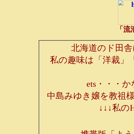
「流
北海道のド田舎
私の趣味は「洋裁」
ets・・・か
中島みゆき嬢を教祖様
↓↓↓私の