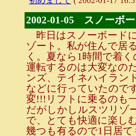
初めまして
( 2002-01-17 16:5
2002-01-05 スノーボ
昨日はスノーボードに
ゾート。私が住んで居る
く。夏なら1時間で着
運転するのは大変なの
ンズ、テイネハイラン
などに行っていたので
変!!!リフトに乗るの
だがしかしルスツリゾ
で、とても快適に楽し
幾つも有るので1日居て