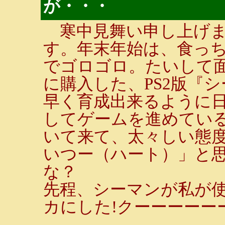
が・・・
寒中見舞い申し上げま
す。年末年始は、食っち
でゴロゴロ。たいして
に購入した、PS2版『
早く育成出来るように
してゲームを進めてい
いて来て、太々しい態
いつー（ハート）」と
な？
先程、シーマンが私が使
カにした!クーーーーーーッ