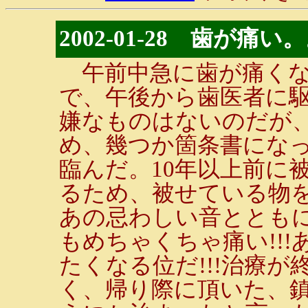
2002-01-28 歯が痛い
午前中急に歯が痛くな
で、午後から歯医者に
嫌なものはないのだが
め、幾つか箇条書にな
臨んだ。10年以上前に
るため、被せている物
あの忌わしい音ととも
もめちゃくちゃ痛い!!
たくなる位だ!!!治療
く、帰り際に頂いた、