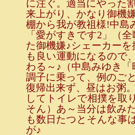
に注ぐ。適当にやった
来上がり、かなり御機嫌
棚から我が教祖様!中島
「愛がすきです2」（全
た御機嫌♪シェーカーを
も良い運動になるので
わる～♪（中島みゆき「
調子に乗って、例のごと
復帰出来ず、昼はお粥
してトイレで相撲を取
そん）あ～当分は飲み
も数日たつとそんな事
が♪