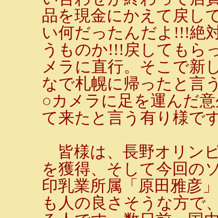
品を現金にかえて戻し
い何だったんだよ!!!
うものか!!!戻しても
メラに直行。そこで新
なで札幌に帰ったと言
○カメラに足を運んだ
て来たと言う有り様で
皆様は、長野オリンピ
を獲得、そして今回の
印乳業所属「原田雅彦
も人の良さそうな方で