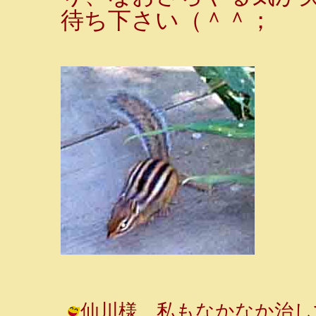
待ち下さい（＾＾；
仙川様 私もなかなか治し