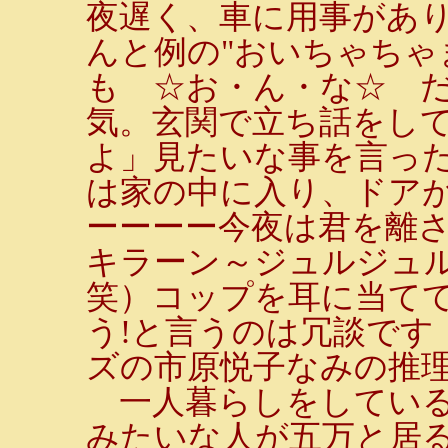
夜遅く、車に用事があ
んと例の"おいちゃちゃ
も ☆お・ん・な☆ だ
気。玄関で立ち話をし
よ」見たいな事を言っ
は家の中に入り、ドア
ーーーー今夜は君を離
キラーン～ジュルジュル
笑）コップを耳に当て
う!と言うのは冗談です
ズの市原悦子なみの推
一人暮らしをしている
みたいな人が五万と居