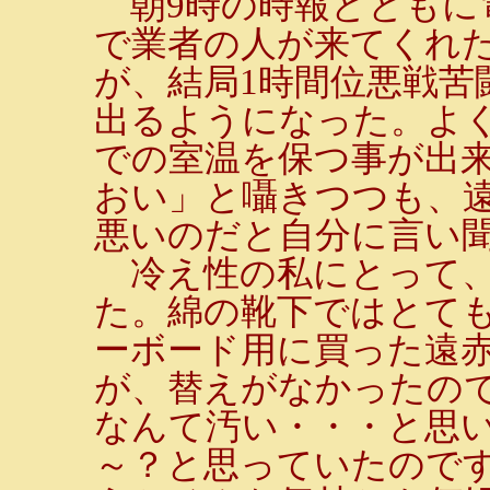
朝9時の時報とともに
で業者の人が来てくれ
が、結局1時間位悪戦苦
出るようになった。よく
での室温を保つ事が出
おい」と囁きつつも、
悪いのだと自分に言い
冷え性の私にとって、
た。綿の靴下ではとて
ーボード用に買った遠
が、替えがなかったの
なんて汚い・・・と思
～？と思っていたので