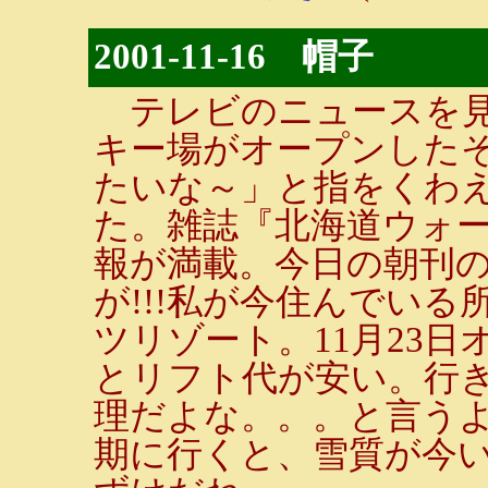
2001-11-16 帽子
テレビのニュースを見
キー場がオープンした
たいな～」と指をくわ
た。雑誌『北海道ウォ
報が満載。今日の朝刊
が!!!私が今住んでい
ツリゾート。11月23日
とリフト代が安い。行
理だよな。。。と言う
期に行くと、雪質が今