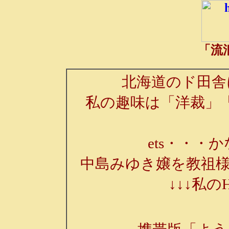
「流
北海道のド田舎
私の趣味は「洋裁」
ets・・・か
中島みゆき嬢を教祖様
↓↓↓私の