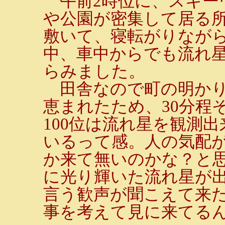
午前2時位に、スキー
や公園が密集して居る
敷いて、寝転がりなが
中、車中からでも流れ
らみました。
田舎なので町の明かり
恵まれたため、30分程
100位は流れ星を観測
いるって感。人の気配
か来て無いのかな？と
に光り輝いた流れ星が
言う歓声が聞こえて来
事を考えて見に来てる