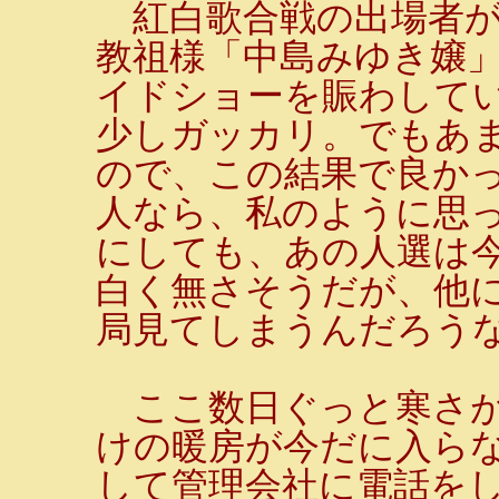
紅白歌合戦の出場者が
教祖様「中島みゆき嬢」
イドショーを賑わして
少しガッカリ。でもあ
ので、この結果で良か
人なら、私のように思
にしても、あの人選は
白く無さそうだが、他
局見てしまうんだろう
ここ数日ぐっと寒さが
けの暖房が今だに入らな
して管理会社に電話を