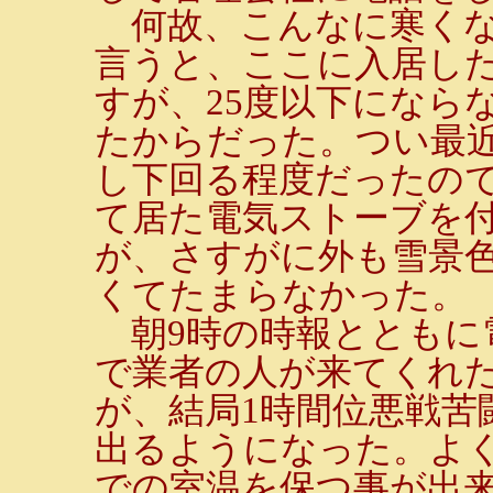
何故、こんなに寒くな
言うと、ここに入居し
すが、25度以下になら
たからだった。つい最近
し下回る程度だったの
て居た電気ストーブを
が、さすがに外も雪景
くてたまらなかった。
朝9時の時報とともに
で業者の人が来てくれ
が、結局1時間位悪戦苦
出るようになった。よく
での室温を保つ事が出