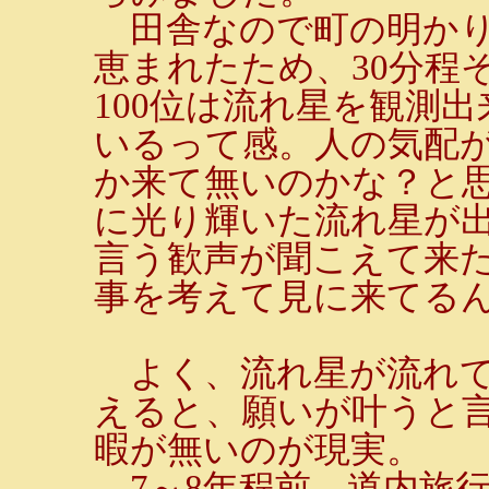
田舎なので町の明かり
恵まれたため、30分程
100位は流れ星を観測
いるって感。人の気配
か来て無いのかな？と
に光り輝いた流れ星が
言う歓声が聞こえて来
事を考えて見に来てる
よく、流れ星が流れて
えると、願いが叶うと
暇が無いのが現実。
7～8年程前、道内旅