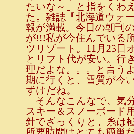
たいな～」と指をくわ
た。雑誌『北海道ウォ
報が満載。今日の朝刊
が!!!私が今住んでい
ツリゾート。11月23日
とリフト代が安い。行
理だよな。。。と言う
期に行くと、雪質が今
ずけだね。
そんなこんなで、気分
スキー＆スノーボード用
針でざっくりと。糸は
所要時間はとても簡単だ