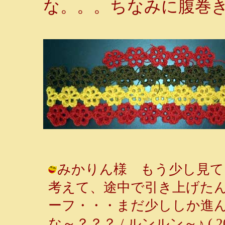
な。。。ちなみに腹巻
みかりん様 もう少し見て
考えて、途中で引き上げた
ーフ・・・まだ少ししか進
な～？？？ / ルンルン～♪ ( 2001-