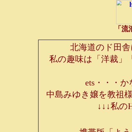
「流
北海道のド田舎
私の趣味は「洋裁」
ets・・・か
中島みゆき嬢を教祖様
↓↓↓私の