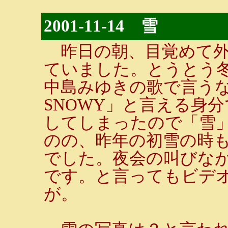
2001-11-14 雪
昨日の朝、目覚めて外
ていました。とうとう
中島みゆきの歌で言う
SNOWY」と言える身
してしまったので「雪
のの、昨年の初雪の時
でした。夜会の叫びな
です。と言ってもビデ
が。