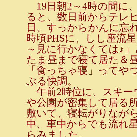
19日朝2～4時の間に
ると、数日前からテレ
日、すっからかんに忘れ
時頃PHSに、しし座流
～見に行かなくては♪
たま昼まで寝て居た＆
「食っちゃ寝」ってや
ぶる快調。
午前2時位に、スキー
や公園が密集して居る
敷いて、寝転がりなが
中、車中からでも流れ
らみました。