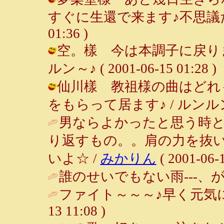
すぐに生還で来ます♪不思議だ～～～
01:36 )
空。樣 今は本調子に戻りま
ルン～♪ ( 2001-06-15 01:28 )
仙川樣 教祖様の曲はどれ
をもらって居ます♪ / ルンルン～♪ ( 
男ならよかったと思う時
り返すもの。。肩の力を抜
いよ☆ /
みかりん
( 2001-06-1
誰のせいでもない雨---、が
ファイト～～～♪早く元気に
13 11:08 )