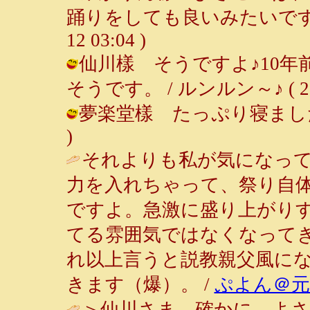
踊りをしても良いみたいですからね
12 03:04 )
仙川樣 そうですよ♪10
そうです。 / ルンルン～♪ ( 2001-
夢楽堂樣 たっぷり寝ました♪ / ル
)
それよりも私が気になっ
力を入れちゃって、祭り自
ですよ。急激に盛り上がり
てる雰囲気ではなくなって
れ以上言うと説教親父風に
きます（爆）。 /
ぷよん＠元
＞仙川さま 確かに、よさ