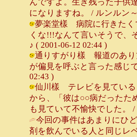
んですよ。生き残った子供
になりますね。 / ルンルン～♪ ( 20
夢楽堂樣 病院に行きたく
くな!!!なんて言いそうで、
♪ ( 2001-06-12 02:44 )
通りすがり樣 報道のあり
が偏見を呼ぶと言った感じです。 /
02:43 )
仙川樣 テレビを見ている
から、「彼は○○病だったた
も見ていて不愉快でした。 / ルンルン
今回の事件はあまりにひ
剤を飲んでいる人と同じレ