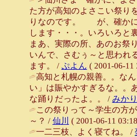
た方が高知のよさこい祭り
りなのです。 が、確かに
します・・・。いろいろと
まあ、実際の所、あのお祭
いんで、さむぅ～と思われ
ます。 /
ぷよん
( 2001-06-11 
高知と札幌の親善。。なん
い」は賑やかすぎるな。。
な踊りだったよ。。 /
みか
この祭りって～学生の方
～？ /
仙川
( 2001-06-11 03:18
一二三枝、よく寝てね。 /