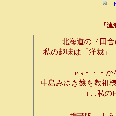
「流
北海道のド田舎
私の趣味は「洋裁」
ets・・・か
中島みゆき嬢を教祖様
↓↓↓私の