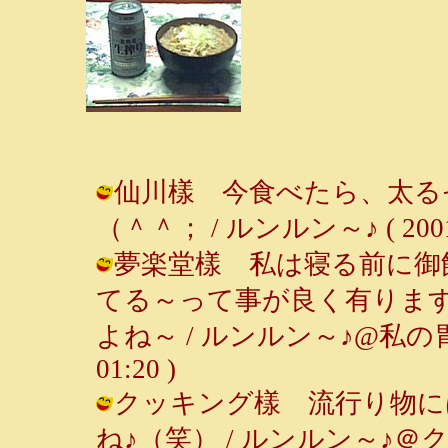
仙川樣 今食べたら、太るぞ
（＾＾； / ルンルン～♪ ( 2001-0
夢楽堂樣 私は寝る前に御
てる～って事が良く有りま
よね～ / ルンルン～♪@私の胃は
01:20 )
クッキング樣 流行り物に
ね♪（笑） / ルンルン～♪＠ク