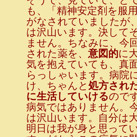
も、「精神安定剤を服
がなされていましたが
は沢山います。決して
ません。ちなみに、今
された薬を、
意図的
に
気を抱えていても、真
らっしゃいます。病院
け、ちゃんと
処方され
に生活していける
ので
病気ではありません。
は沢山います。自分は大
明日は我が身と思って