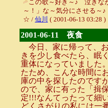
この歌～好き～♪ 泣きな
～！」な～気分にさせる～♪
☆ /
仙川
( 2001-06-13 03:28 )
2001-06-11 夜食
今日、家に帰って、お
きを少し食べたら、眠
重体になっていました
たため、こんな時間に
庫の中を探したのです
ので、家に有った「揖
定!!!なんてったって
どくさがりの私には一