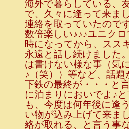
海外で暮らしている、友
で、久々に逢って来まし
連絡を取っていたので
数倍楽しい♪♪♪ユニク
時になってから、スス
永遠と話し続けました
は書けない様な事（気
♪（笑））等など、話題
下鉄の最終が・・・と
に泊まりにおいでよ♪
も、今度は何年後に逢
い物が込み上げて来ま
絡が取れる、と言う事