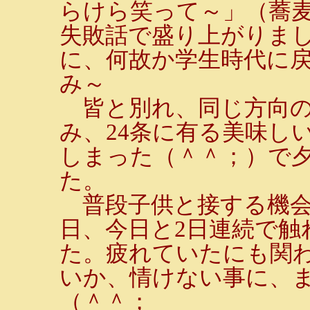
らけら笑って～」（蕎
失敗話で盛り上がりま
に、何故か学生時代に
み～
皆と別れ、同じ方向の
み、24条に有る美味し
しまった（＾＾；）で
た。
普段子供と接する機会
日、今日と2日連続で触
た。疲れていたにも関
いか、情けない事に、
（＾＾；