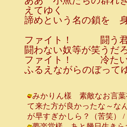
ああ 小魚たちの群れ
えてゆく
諦めという名の鎖を 
ファイト！ 闘う君
闘わない奴等が笑うだ
ファイト！ 冷たい
ふるえながらのぼってゆ
みかりん樣 素敵なお言葉
て来た方が良かったな～な
が早すぎかしら？（苦笑） / ルンルン
夢楽堂樣 あと幾日生きら