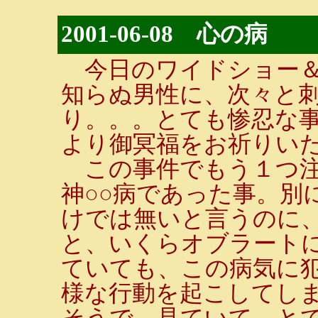
2001-06-08 心の病
今日のワイドショー＆
知らぬ男性に、次々と刺
り。。。とても惨忍な
より御冥福をお祈りい
この事件でもう１つ注
神○○病であった事。別
けでは無いと言うのに
と、いくらオブラート
ていても、この病気に
様な行動を起こしてし
そうで、見ていて、と