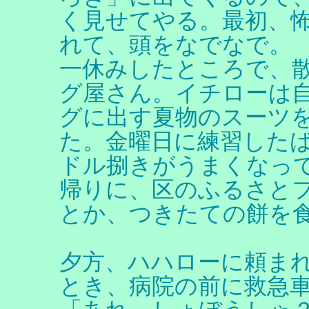
く見せてやる。最初、
れて、頭をなでなで。
一休みしたところで、
グ屋さん。イチローは
グに出す夏物のスーツ
た。金曜日に練習した
ドル捌きがうまくなっ
帰りに、区のふるさと
とか、つきたての餅を
夕方、ハハローに頼ま
とき、病院の前に救急