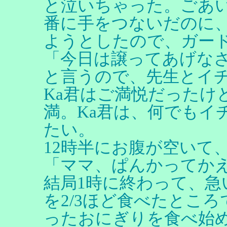
と泣いちゃった。ごあ
番に手をつないだのに、
ようとしたので、ガー
「今日は譲ってあげな
と言うので、先生とイ
Ka君はご満悦だったけ
満。Ka君は、何でもイ
たい。
12時半にお腹が空いて
「ママ、ぱんかってか
結局1時に終わって、急
を2/3ほど食べたとこ
ったおにぎりを食べ始