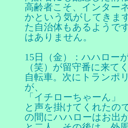
高齢者こそ、インター
かという気がしてきま
た自治体もあるようで
はありません。
15日（金）：ハハロー
（笑）が留守番に来て
自転車。次にトランポ
が、
「イチローちゃーん」
と声を掛けてくれたの
の間にハハローはお出
と二人。その後は、外