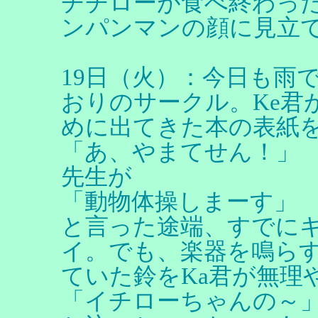
チチローが食べ終わっ
ンパンマンの顔に見立
19日（火）：今日も雨
おりのサークル。Ke君
めに出てきた本の表紙
「あ、やまてせん！」
先生が
「動物体操しまーす」
と言った途端、すでに
イ。でも、楽器を鳴ら
ていた鈴をKa君が無理
「イチローちゃんの～