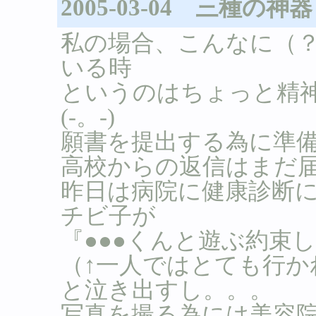
2005-03-04 三種の神器
私の場合、こんなに（
いる時
というのはちょっと精
(-。-)
願書を提出する為に準
高校からの返信はまだ
昨日は病院に健康診断
チビ子が
『●●●くんと遊ぶ約束
（↑一人ではとても行
と泣き出すし。。。
写真を撮る為には美容