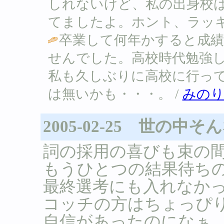
しれないけど、私の出身校
てましたよ。ホント、ラッキ～です(笑)
卒業して何年かすると成
せんでした。高校時代勉強し
私も久しぶりに高校に行っ
は無いかも・・・。 /
みの
2005-02-25 世の
詞の採用の喜びも束の
もうひとつの結果待ち
最終選考にも入れなかった
コッチの方はちょっぴ
自信があったのになぁ