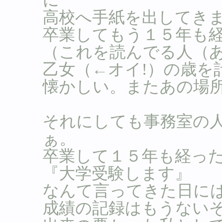
高校へ手紙を出してき
卒業してもう１５年も
（これを読んでる人（
乙女（←オイ!）の歳を
懐かしい。またあの場
それにしても事務室の
ぁ。
卒業して１５年も経っ
『大学受験します』
なんて言ってきた日には。
成績の記録はもうない