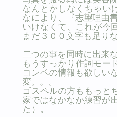
なんとかしなくちゃい
なにより、『志望理由
いけなくて、これが今
まだ３００文字も足りな
二つの事を同時に出来
もうすっかり作詞モー
コンペの情報も欲しい
変。。。
ゴスペルの方ももっと
家ではなかなか練習が
た）。