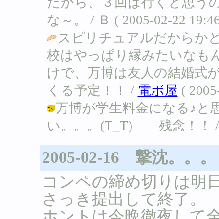
だから、３回は行くと思う
な～。 / Ｂ ( 2005-02-22 19:46
スピリチュアルだからか
校はやっぱり縁みたいなも
けで、万博は友人の結婚式
くる予定！！ /
電ボ屋
( 2005-
万博が学生料金になる♪と
い。。。(T_T) 残念！！ / Ｂ ( 
2005-02-16 撃沈。。。
コンペの締め切りは明
さっき提出して終了。
ホントは今晩徹夜して