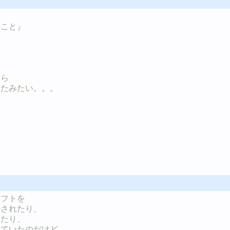
いこと』
、
たら
ったみたい。。。
シフトを
ルされたり、
れたり、
していたのだけど、