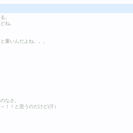
ある。
けどね。
ると重いんだよね。。。
力のなさ。
～！！と思うのだけど(汗）
。