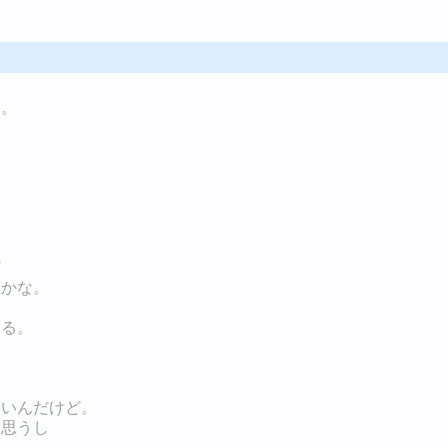
う。
ど
、かな。
する。
たいんだけど。
と思うし