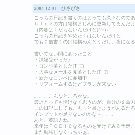
2004-12-01 ひさびさ
こっちの日記を書くのはとっても久々なので
ｂｌｏｇの方は結構まじめに更新してるんだ
（内容はくだらないんだけど(^^;)）
こっちの日記をやめたくはないんだけど、
でも２個書くのは結構めんどうだし、夜にな
書いてない間にあったこと
・試験受かった♪
・コンペ落とした(T_T)
・大事なメールを見落とした(T_T)
・新たなコンペに参加中
・リフォームするけどプランが来ない
。。。こんなところかな。
最近とっても情けなく思うのが、自分の文章
この日記にしても、もっと書きようがあるだろ
インプットが足りないのかな～。。。
あと、英語力ね。
来年はＴＯＥＩＣなるものを受けてみる予定
また勉強しなくっちゃぁ。