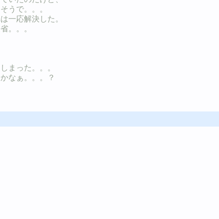
』そうで。。。
れは一応解決した。
反省。。。
てしまった。。。
たかなぁ。。。？