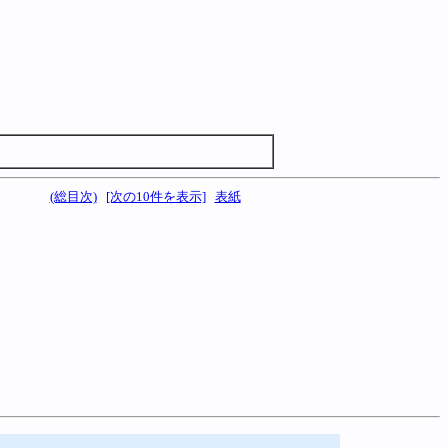
(総目次)
[次の10件を表示]
表紙