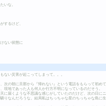
きたいな。
気がするけど、
て
。
いけない状態に
つもない災害が起こってしまって。。。
て、次の朝に旦那から『帰れない』という電話をもらって初め
て、現地であった人も何人か行方不明になっているのだそう。
が天に届くような不思議な感じがしていたのだけど、次の日に
な驕りなんだろうな。結局私はちっちゃな星のちっちゃな島に