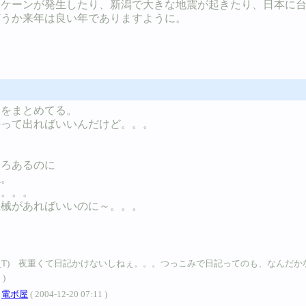
リケーンが発生したり、新潟で大きな地震が起きたり、日本に
どうか来年は良い年でありますように。
物をまとめてる。
持って出ればいいんだけど。。。
いろあるのに
ね。
り。。。
機械があればいいのに～。。。
夜重くて日記かけないしねぇ。。。つっこみで日記ってのも、なんだかな～。。。 / Ｂ
)
/
電ボ屋
( 2004-12-20 07:11 )