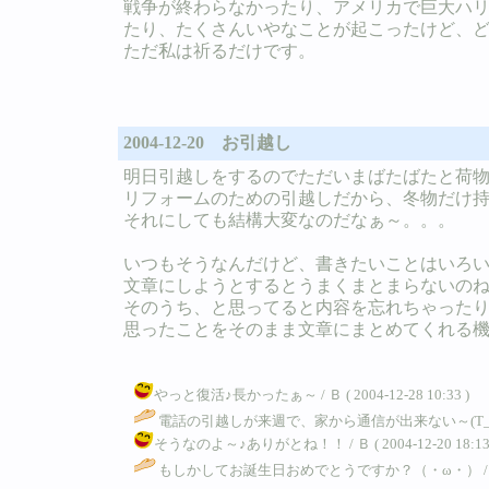
戦争が終わらなかったり、アメリカで巨大ハ
たり、たくさんいやなことが起こったけど、
ただ私は祈るだけです。
2004-12-20 お引越し
明日引越しをするのでただいまばたばたと荷
リフォームのための引越しだから、冬物だけ
それにしても結構大変なのだなぁ～。。。
いつもそうなんだけど、書きたいことはいろ
文章にしようとするとうまくまとまらないの
そのうち、と思ってると内容を忘れちゃった
思ったことをそのまま文章にまとめてくれる
やっと復活♪長かったぁ～ / Ｂ ( 2004-12-28 10:33 )
電話の引越しが来週で、家から通信が出来ない～(T_T) 
そうなのよ～♪ありがとね！！ / Ｂ ( 2004-12-20 18:13 
もしかしてお誕生日おめでとうですか？（・ω・） 