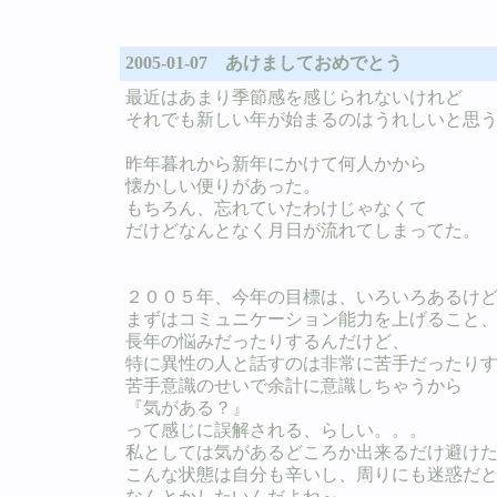
2005-01-07 あけましておめでとう
最近はあまり季節感を感じられないけれど
それでも新しい年が始まるのはうれしいと思
昨年暮れから新年にかけて何人かから
懐かしい便りがあった。
もちろん、忘れていたわけじゃなくて
だけどなんとなく月日が流れてしまってた。
２００５年、今年の目標は、いろいろあるけ
まずはコミュニケーション能力を上げること
長年の悩みだったりするんだけど、
特に異性の人と話すのは非常に苦手だったり
苦手意識のせいで余計に意識しちゃうから
『気がある？』
って感じに誤解される、らしい。。。
私としては気があるどころか出来るだけ避け
こんな状態は自分も辛いし、周りにも迷惑だ
なんとかしたいんだよね～。。。