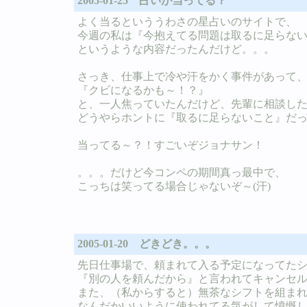
2005-01-25 占いが当ってる？
よく当るといううわさの星占いのサイトで、
今週の私は『今抱えてる問題は取るに足らな
というような内容だったんだけど。。。
さっき、仕事上で冷や汗をかく事件があって
『クビになるかも～！？』
と、一人焦っていたんだけど、先輩に相談し
どうやらホントに『取るに足らないこと』だ
当ってる～？！すごいぞジョナサン！
。。。だけど今コンペの期間真っ最中で、
こっちは笑ってる場合じゃないぞ～(汗)
2005-01-20 どきどき。。。
先日仕事場で、頼まれて入る予定になってた
『別の人を頼んだから』と言われてキャンセ
また、（私からすると）無茶なシフトを組ま
なんだかいいように使われてる気がして憤慨