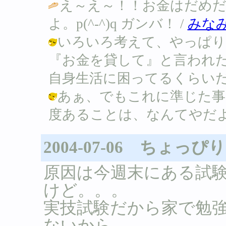
え～え～！！お金はだめだ
よ。p(^-^)q ガンバ！ /
みな
いろいろ考えて、やっぱり
『お金を貸して』と言われ
自身生活に困ってるくらいだし。 / Ｂ 
あぁ、でもこれに準じた事
度あることは、なんてやだよぉ～！ / 
2004-07-06 ちょっ
原因は今週末にある試
けど。。。
実技試験だから家で勉
ないから。