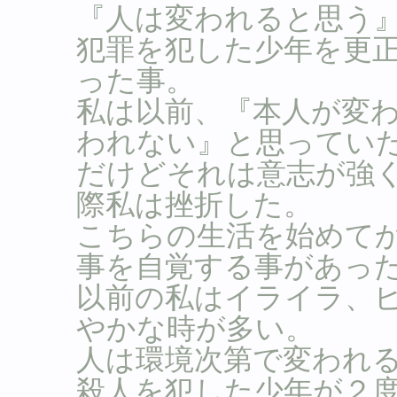
『人は変われると思う
犯罪を犯した少年を更
った事。
私は以前、『本人が変
われない』と思ってい
だけどそれは意志が強
際私は挫折した。
こちらの生活を始めて
事を自覚する事があっ
以前の私はイライラ、
やかな時が多い。
人は環境次第で変われ
殺人を犯した少年が２