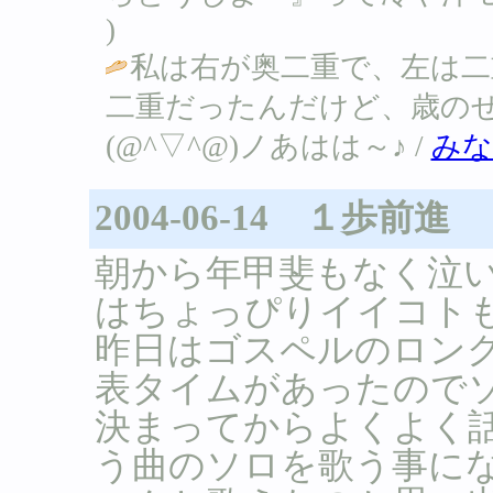
)
私は右が奥二重で、左は二
二重だったんだけど、歳の
(@^▽^@)ノあはは～♪ /
みな
2004-06-14 １歩前進
朝から年甲斐もなく泣
はちょっぴりイイコトも
昨日はゴスペルのロン
表タイムがあったので
決まってからよくよく
う曲のソロを歌う事に