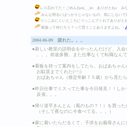
レス忘れてた！ごめんねm(_ _)m ありがとね♪ みなみん。
みんな明るいばっかりじゃないもの、気にしないで
つっこみにくいところにつっこんでくれてありがとね♪ホント
家族って何だろう？って思うことありますよね。 /
2004-06-09 疲れた。。。
●新しい教室の説明会をやったんだけど、入会
。。。前途多難。また仕事なくて転職なんてや
●看板を持って案内をしてたら、おばあちゃん
お駄賃までくれた(^^;)
おばあちゃん（推定年齢７５歳）から見たら子供
●昨日仕事でミスってた事を今日発見！！しか
反省。。。
●帰り道芋きんとん（風のもの？！）を買ったの
（そして夜なのに今食べてる。。。）
●家に着いたらだるくて、子供をお義母さんに