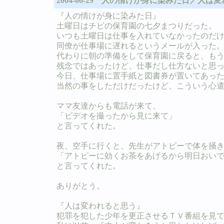
2004-06-29 人の情けが身に染みた日／人は
『人の情けが身に染みた日』
土曜日はチビの保育園の七夕まつりだった。
いつも土曜日は仕事を入れていなかったのだ
同僚が仕事場に遅れるというメールが入った
代わりに朝の準備をして保育園に戻ると、も
残念ではあったけど、仕事だし仕方ないと思
今日、仕事場に置手紙と図書券が置いてあっ
当然の事をしただけだったけど、こういう心
ママ友達からも電話が来て、
「ビデオを撮ったから見に来て」
と言ってくれた。
夜、空手に行くと、先生がアトピーで体を掻
「アトピーに効くお茶をあげるから明日おい
と言ってくれた。
ありがとう。
『人は変われると思う』
犯罪を犯した少年を更正させるＴＶ番組を見