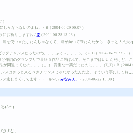
 )
のよね。 / Ｂ ( 2004-06-29 00:07 )
にお祈りしますね /
麦
( 2004-06-28 13:23 )
を使い果たしたんじゃなくて、運が向いて来たんだから、きっと大丈夫♪p(＃^
だったのね。。。ふぅ～。。。(-。-;) / Ｂ ( 2004-06-25 23:23 )
けど作詞のグランプリで最終５作品に選ばれて、そこまではいいんだけど、こ
たの。。。(-_-;) 貴重な一票だったのに。。。(T_T) / Ｂ ( 2004-06-25
ャンスはきっと来るべきチャンスじゃなかったんだよ。そういう事にしておこ。
しまくってます・・・f(^-^; /
みなみん。
( 2004-06-22 13:08 )
^^;)
難だけど、