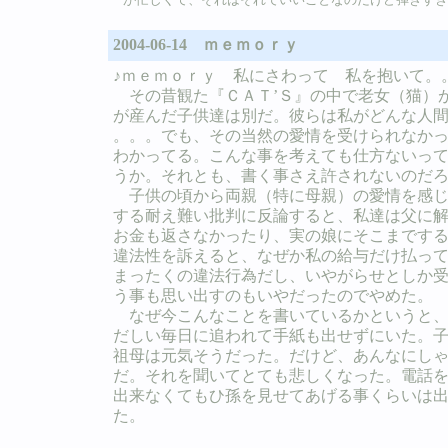
2004-06-14 ｍｅｍｏｒｙ
♪ｍｅｍｏｒｙ 私にさわって 私を抱いて。
その昔観た『ＣＡＴ’Ｓ』の中で老女（猫）
が産んだ子供達は別だ。彼らは私がどんな人
。。。でも、その当然の愛情を受けられなか
わかってる。こんな事を考えても仕方ないっ
うか。それとも、書く事さえ許されないのだ
子供の頃から両親（特に母親）の愛情を感じ
する耐え難い批判に反論すると、私達は父に解
お金も返さなかったり、実の娘にそこまです
違法性を訴えると、なぜか私の給与だけ払っ
まったくの違法行為だし、いやがらせとしか
う事も思い出すのもいやだったのでやめた。
なぜ今こんなことを書いているかというと、
だしい毎日に追われて手紙も出せずにいた。
祖母は元気そうだった。だけど、あんなにし
だ。それを聞いてとても悲しくなった。電話
出来なくてもひ孫を見せてあげる事くらいは
た。