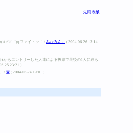
先頭
表紙
▽゜)q ファイトッ！ /
みなみん。
( 2004-06-26 13:14
れからエントリーした人達による投票で最後の1人に絞ら
 23:21 )
 /
麦
( 2004-06-24 19:01 )