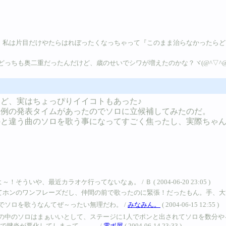
片目だけやたらはれぼったくなっちゃって『このまま治らなかったらどうしよ～』って
っちも奥二重だったんだけど、歳のせいでシワが増えたのかな？ヾ(@^▽^@)
ど、実はちょっぴりイイコトもあった♪
恒例の発表タイムがあったのでソロに立候補してみたのだ。
のと違う曲のソロを歌う事になってすごく焦ったし、実際ちゃ
や、最近カラオケ行ってないなぁ。 / Ｂ ( 2004-06-20 23:05 )
ンフレーズだし、仲間の前で歌ったのに緊張！だったもん。手、大丈夫？？ / Ｂ ( 
でソロを歌うなんてぜ～ったい無理だわ。 /
みなみん。
( 2004-06-15 12:55 )
の中のソロはまぁいいとして、ステージに1人でポンと出されてソロを数分や
で腱炎が悪化してしまって。。。 /
電ボ屋
( 2004-06-14 23:33 )