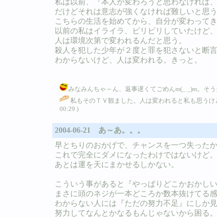
私は以前、『本人が変わろうと思わなければ
だけどそれは意志が強くなければ難しいと思
こちらの生活を始めてから、自分が変わって
以前の私はイライラ、ピリピリしていたけど
人は環境次第で変われるんだと思う。
殺人を犯した少年が２度と罪を犯さないと断
わからないけど、人は変われる。きっと。
みなみんちゃ～ん、返事遅くてごめんm(_ _)m。そうだね、や
私もそのＴＶ観ました。人は変われると私も思うけ
00:29 )
2004-06-21 あ～あ。。。
早とちりのおかげで、チャンスを一つ失った
これで完全にダメになったわけではないけど
あとは運を天にまかせるしかない。
こういう事があると『やっぱりどこかおかし
まさに頭のネジが一本どころか数本抜けてる
わからない人には『ただの努力不足』にしか
努力してなんとかなるもんじゃないから困る