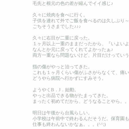
毛先と根元の色の差が縮んでイイ感じ♪
久々に焼肉を食べに行く。
子供を連れて外でご飯を食べるのは久しぶり～
ごちそうさまでした♪♪♪
久々に右目が二重に戻った。
１ヶ月以上一重のままだったから、『いよい
なんとか元に戻ってくれてよかったぁ♪
両方一重なら問題ないけど、片目だけってい
指の傷がやっと治ってきた。
これも１ヶ月くらい傷がふさがらなくて、痛
どうやら病院へ行かずにすみそう。
ようやくB．J．始動。
やっと出品できる物がたまってきた。
まったく初めてだから、どうなることやら。
明日は午後から台風らしい。
小学校は午前中で終わるんだそうだ。保育園
仕事も終わんないかなぁ。。。(^^;)