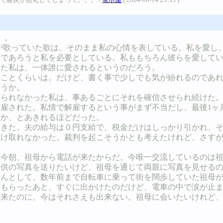
。。
が歌っていた歌は、そのまま私の心情を表している。私を愛し
間であろうと私を必要としている。私ももちろん彼らを愛して
った私は、一体誰に愛されるというのだろう。
てことくらいは。だけど、書く事で少しでも気が紛れるのであ
ろうか。
られなかった私は、事あるごとにそれを確信させられ続けた。
雇された。私情で解雇するという事がまず不当だし、最後1ヶ
るか、とあきれるほどだった。
てきた。夫の給与は０円支給で、税金だけはしっかり引かれ、
受け取れなかった。裁判を起こそうかとも考えたけれど、さす
今朝、祖母から電話が来たからだ。今唯一交流しているのは祖
子供の写真を送りたいけど、祖母を通じて両親に写真を見せる
ゃんとして、数年前まで自転車に乗って街を闊歩していた祖母
をもらったあと、すぐに出かけたのだけど、電車の中で涙が止
出来たのに、今はそれさえも出来ない。祖母に会いたいけれど