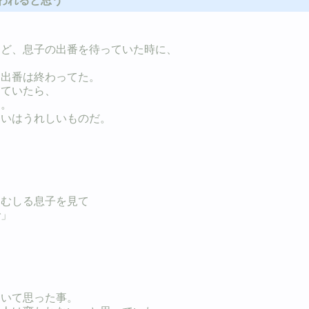
変われると思う
けど、息子の出番を待っていた時に、
。
う出番は終わってた。
っていたら、
た。
遣いはうれしいものだ。
きむしる息子を見て
で」
ていて思った事。