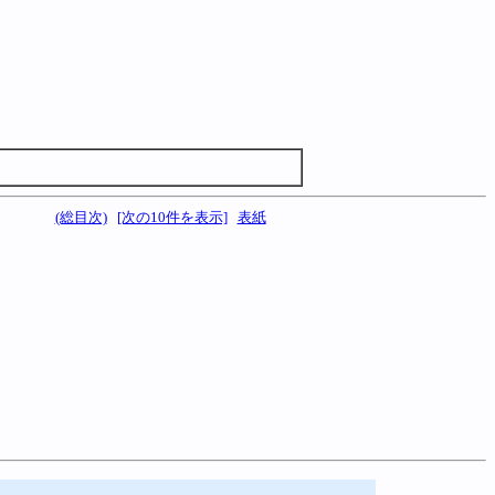
(総目次)
[次の10件を表示]
表紙