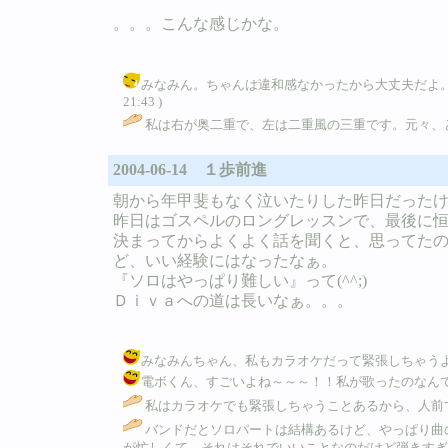
。。。こんな感じかな。
みなみん。ちゃんは違和感なかったから大丈夫だよ。私は
21:43 )
私は右が奥二重で、左は二重風の三重です。元々、ど
2004-06-14 １歩前進
朝から年甲斐もなく泣いたりした昨日だったけ
昨日はゴスペルのロングレッスンで、最後に
決まってからよくよく話を聞くと、思ってた
ど、いい経験にはなったなぁ。
『ソロはやっぱり難しい』って(^^;)
Ｄｉｖａへの道は長いなぁ。。。
みなみんちゃん、私もカラオケだって緊張しちゃうよ～！そうい
電ボくん、すごいよね～～～！！私が歌ったのなんてホンのワ
私はカラオケでも緊張しちゃうことあるから、人前
バンドだとソロパートは結構あるけど、やっぱり曲
が忙しくて、それはそれでいいことなのだけど弾きすぎ