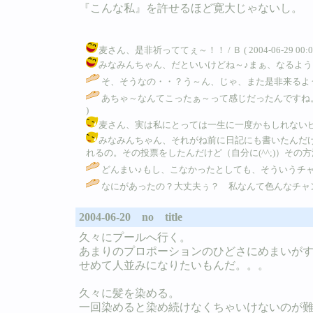
『こんな私』を許せるほど寛大じゃないし。
麦さん、是非祈っててぇ～！！ / Ｂ ( 2004-06-29 00:07
みなみんちゃん、だといいけどね～♪まぁ、なるようにしかならない
そ、そうなの・・？う～ん、じゃ、また是非来るよう
あちゃ～なんてこったぁ～って感じだったんですね。運
)
麦さん、実は私にとっては一生に一度かもしれないビッグチャンス
みなみんちゃん、それがね前に日記にも書いたんだ
れるの。その投票をしたんだけど（自分に(^^;)）その方法が間違って
どんまい♪もし、こなかったとしても、そういうチ
なにがあったの？大丈夫ぅ？ 私なんて色んなチャンス逃
2004-06-20 no title
久々にプールへ行く。
あまりのプロポーションのひどさにめまいがする(
せめて人並みになりたいもんだ。。。
久々に髪を染める。
一回染めると染め続けなくちゃいけないのが