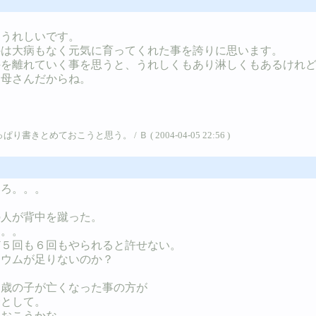
。
はうれしいです。
外は大病もなく元気に育ってくれた事を誇りに思います。
手を離れていく事を思うと、うれしくもあり淋しくもあるけれ
お母さんだからね。
ておこうと思う。 / Ｂ ( 2004-04-05 22:56 )
いろ。。。
の人が背中を蹴った。
。。
５回も６回もやられると許せない。
ウムが足りないのか？
６歳の子が亡くなった事の方が
として。
おこうかな。。。