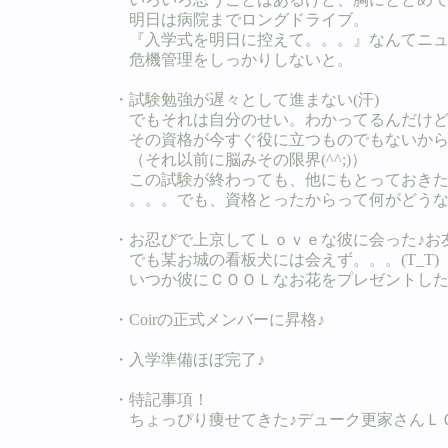
明日は病院までロングドライブ。
『入学式を明日に控えて。。。』なんてニュ
危機管理をしっかりしないと。
・試験勉強が遅々として進まない(汗)
でもそれは自分のせい。わかってるんだけど
その資格が今すぐ役に立つものでもないから
（それ以前に脳みその限界(^^;)）
この試験が終わっても、他にもとっておきた
。。。でも、資格とったからって何がどうな
・お忍びで上京してＬｏｖｅな彼に会った♪お
でも某お城の看板犬には会えず。。。(T_T)
いつか彼にＣＯＯＬなお花をプレゼントした
・Coirの正式メンバーに昇格♪
・入学準備ほぼ完了♪
・特記事項！
ちょっぴり痩せてきた♪デューク更家さんＬ