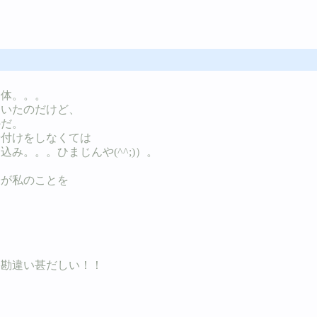
。
一体。。。
ていたのだけど、
のだ。
着付けをしなくては
み。。。ひまじんや(^^;)）。
子が私のことを
←勘違い甚だしい！！