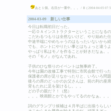
あと１個。右目が一重中。。。 / Ｂ ( 2004-04-05 07:53
2004-03-09 新しい仕事
今日は転職初日だった。
一応ＯＡインストラクターということになる
こだわるつもりは全然ないけど、やり始めた
中途半端にやめちゃうのはもったいないから
でも、ホントにやりたい事とはちょっと違う
やっぱり私はモノを作ることが好きだなぁ。
その『モノ』がなんであれ。
子供のひな祭りのイベントは無事終了。
今年は園の改修工事で特別に市民会館で行っ
保護者の席が足りなかったりと、いろいろ問
後ろの席のどっかのお父さんは、前の列の座
背もたれに足を架けるし。。。
どの子の親だ？！（怒）
。。。映画館とかでもやってるのかなぁ。。
詞のグランプリ候補は４月半ばに出揃うらし
そこからまた勝負が始まるのだ。頑張るぞっ