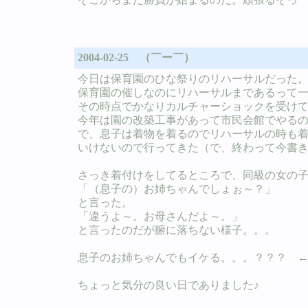
2004-02-25 （￣ー￣）
今日は保育園のひな祭りのリハーサルだった
保育園の催しなのにリハーサルまであるって
その時点でかなりカルチャーショックを受け
今年は園の改築工事があって市民会館でやる
で、息子は着物を着るのでリハーサルの時も
いけないので行ってきた（で、終わって今書き込
さっき着付けをしてるところで、同級の女の
「（息子の）お姉ちゃんでしょぉ～？」
と言った。
「違うよ～。お母さんだよ～。」
と言ったのだが腑に落ちない様子。。。
息子のお姉ちゃんでもイケる。。。？？？ 
ちょっと気分の良い日でありました♪