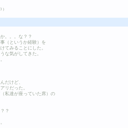
 )
のか。。。な？？
仕事（というか経験）を
続けてみることにした。
ような気がしてきた。
。。
たんだけど、
題アリだった。
席（私達が座っていた席）の
。？？
い。