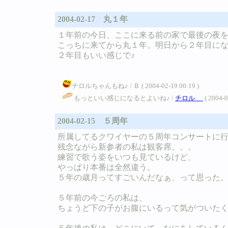
2004-02-17 丸１年
１年前の今日、ここに来る前の家で最後の夜
こっちに来てから丸１年。明日から２年目に
２年目もいい感じで♪
チロルちゃんもね♪ / Ｂ ( 2004-02-19 00:19 )
もっといい感じになるとよいね♪ /
チロル
( 2004-0
2004-02-15 ５周年
所属してるクワイヤーの５周年コンサートに
残念ながら新参者の私は観客席。。。
練習で歌う姿をいつも見ているけど、
やっぱり本番は全然違う。
５年の歳月ってすごいんだなぁ、って思った
５年前の今ごろの私は、
ちょうど下の子がお腹にいるって気がついた