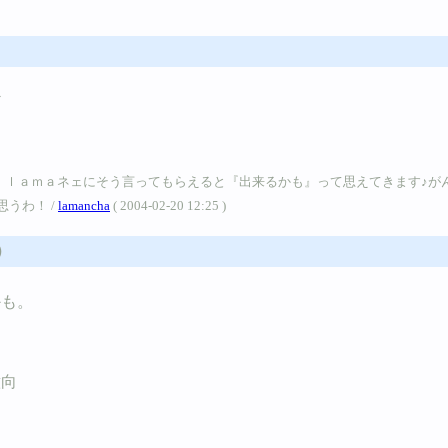
ど
ネェにそう言ってもらえると『出来るかも』って思えてきます♪がんばるわ～！！ / Ｂ
うわ！ /
lamancha
( 2004-02-20 12:25 )
）
かも。
意向