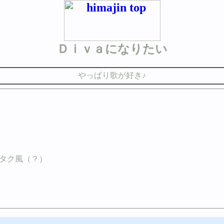
Ｄｉｖａになりたい
やっぱり歌が好き♪
タク風（？）