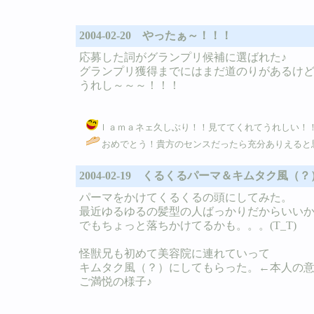
2004-02-20 やったぁ～！！！
応募した詞がグランプリ候補に選ばれた♪
グランプリ獲得までにはまだ道のりがあるけ
うれし～～～！！！
ｌａｍａネェ久しぶり！！見ててくれてうれしい！！ｌａｍａ
おめでとう！貴方のセンスだったら充分ありえると思
2004-02-19 くるくるパーマ＆キムタク風（？
パーマをかけてくるくるの頭にしてみた。
最近ゆるゆるの髪型の人ばっかりだからいい
でもちょっと落ちかけてるかも。。。(T_T)
怪獣兄も初めて美容院に連れていって
キムタク風（？）にしてもらった。←本人の
ご満悦の様子♪