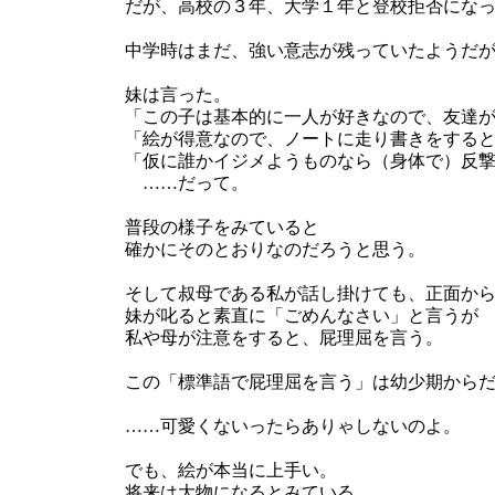
だが、高校の３年、大学１年と登校拒否にな
中学時はまだ、強い意志が残っていたようだ
妹は言った。
「この子は基本的に一人が好きなので、友達
「絵が得意なので、ノートに走り書きをする
「仮に誰かイジメようものなら（身体で）反
……だって。
普段の様子をみていると
確かにそのとおりなのだろうと思う。
そして叔母である私が話し掛けても、正面か
妹が叱ると素直に「ごめんなさい」と言うが
私や母が注意をすると、屁理屈を言う。
この「標準語で屁理屈を言う」は幼少期から
……可愛くないったらありゃしないのよ。
でも、絵が本当に上手い。
将来は大物になるとみている。