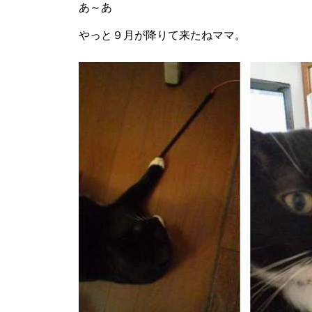
あ～あ
やっと９月が降りて来たねママ。