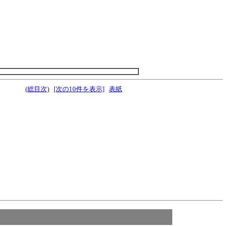
(総目次)
[次の10件を表示]
表紙