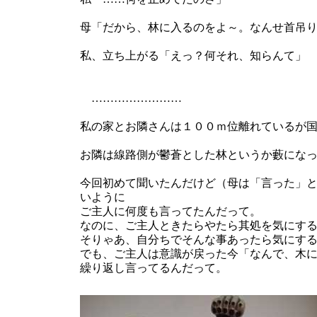
母「だから、林に入るのをよ～。なんせ首吊
私、立ち上がる「えっ？何それ、知らんて」
……………………
私の家とお隣さんは１００ｍ位離れているが
お隣は線路側が鬱蒼とした林というか藪にな
今回初めて聞いたんだけど（母は「言った」
いように
ご主人に何度も言ってたんだって。
なのに、ご主人ときたらやたら其処を気にす
そりゃあ、自分ちでそんな事あったら気にす
でも、ご主人は意識が戻った今「なんで、木
繰り返し言ってるんだって。