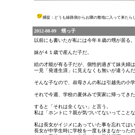
捕捉：どうも線路側からお隣の敷地に入って来たらしいって。そ
2012-08-09 甥っ子
以前にも書いたが私には今年８歳の甥が居る
妹が４１歳で産んだ子だ。
絵の才能が有る子だが、個性的過ぎて妹夫婦
一見「発達生涯」に見えなくも無いが違うん
そんな子なので、叔母さんの私は引越先の小
それで今週、学校の夏休みで実家に帰ってき
すると「それは全くない」と言う。
私は「ホントに？親が気づいてないってこと
私は長女がイジメにあっていた事を忘れては
長女が中学生時に学校を一度も休まなかった