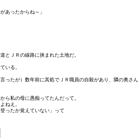
りがあったからね～」
国道とＪＲの線路に挟まれた土地だ。
っている。
と言ったが）数年前に其処でＪＲ職員の自殺があり、隣の奥さ
るから私の母に愚痴ってたんだって。
るよねえ。
に登ったか覚えていない」って