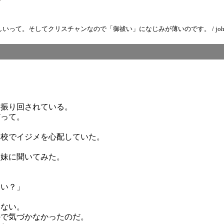
してクリスチャンなので「御祓い」になじみが薄いのです。 / johanna ( 2012
。
は振り回されている。
だって。
学校でイジメを心配していた。
た妹に聞いてみた。
ない？」
いない。
ので気づかなかったのだ。