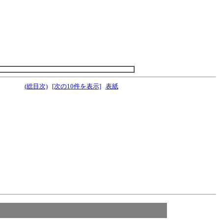
(総目次)
[次の10件を表示]
表紙