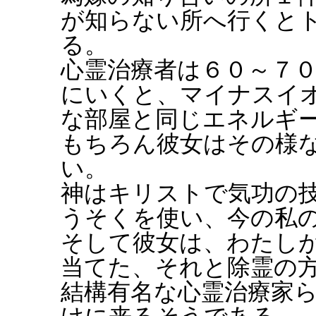
が知らない所へ行くと
る。
心霊治療者は６０～７
にいくと、マイナスイ
な部屋と同じエネルギ
もちろん彼女はその様
い。
神はキリストで気功の
うそくを使い、今の私
そして彼女は、わたし
当てた、それと除霊の
結構有名な心霊治療家