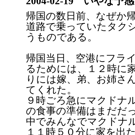
2004-02-19 いやな予感
帰国の数日前、なぜか
道路で乗っていたタク
うものである。
帰国当日、空港にフラ
るためには、１２時に
りには嫁、弟、お姉さ
てくれた。
９時ごろ急にマクドナ
の食事の準備はまだだ
中でみんなでマクドナ
１１時５０分に家を出