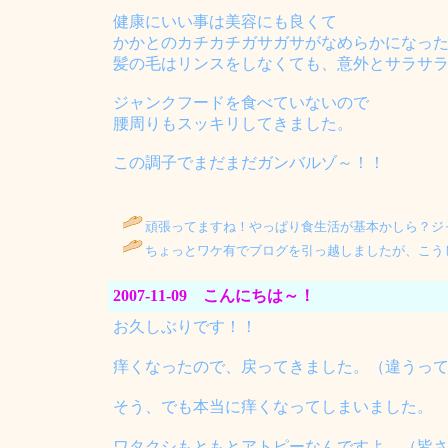
健康にいい事は美容にも良くて
かかとのカチカチガサガサがなめらかになっ
髪の毛はリンスをしなくても、意外とサラサ
ジャンクフードを食べていないので
腰周りもスッキリしてきました。
この調子でまだまだガンバルゾ～！！
頑張ってますね！やっぱり食生活が基本かしら？ジ
ちょっとワケ有でブログを引っ越しましたが、こうして遊びに
2007-11-09 こんにちは～！
お久しぶりです！！
痒くなったので、戻ってきました。（違うっ
そう、でも本当に痒くなってしまいました。
ワタクシもともとアトピーなんですよ。（皆