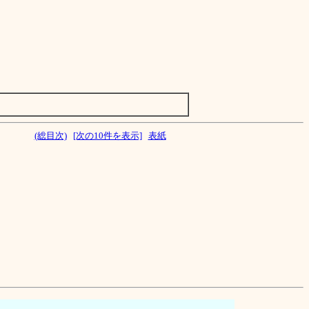
。
(総目次)
[次の10件を表示]
表紙