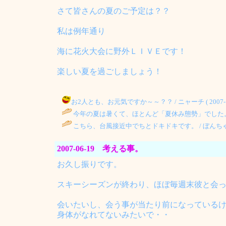
さて皆さんの夏のご予定は？？
私は例年通り
海に花火大会に野外ＬＩＶＥです！
楽しい夏を過ごしましょう！
お2人とも、お元気ですか～～？？ / ニャーチ ( 2007-11-0
今年の夏は暑くて、ほとんど「夏休み態勢」でした
こちら、台風接近中でちとドキドキです。 / ぼんちゃん ( 200
2007-06-19 考える事。
お久し振りです。
スキーシーズンが終わり、ほぼ毎週末彼と会
会いたいし、会う事が当たり前になっている
身体がなれてないみたいで・・