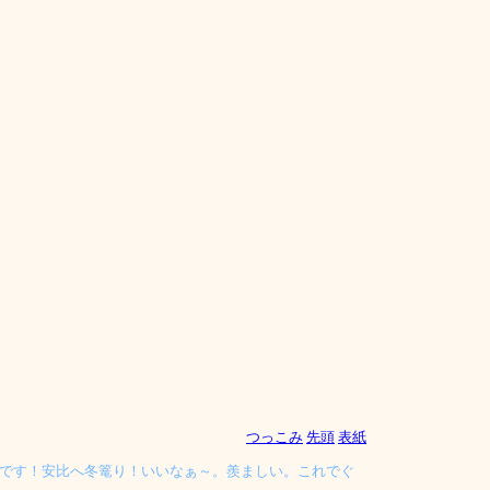
つっこみ
先頭
表紙
です！安比へ冬篭り！いいなぁ～。羨ましい。これでぐ