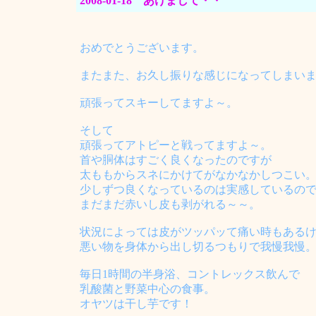
2008-01-18 あけまして・・
おめでとうございます。
またまた、お久し振りな感じになってしまい
頑張ってスキーしてますよ～。
そして
頑張ってアトピーと戦ってますよ～。
首や胴体はすごく良くなったのですが
太ももからスネにかけてがなかなかしつこい
少しずつ良くなっているのは実感しているの
まだまだ赤いし皮も剥がれる～～。
状況によっては皮がツッパッて痛い時もある
悪い物を身体から出し切るつもりで我慢我慢
毎日1時間の半身浴、コントレックス飲んで
乳酸菌と野菜中心の食事。
オヤツは干し芋です！