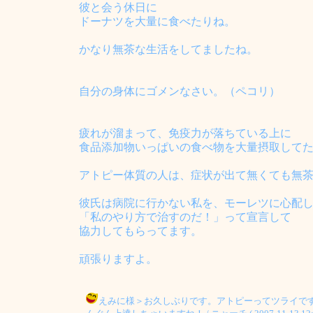
彼と会う休日に
ドーナツを大量に食べたりね。
かなり無茶な生活をしてましたね。
自分の身体にゴメンなさい。（ペコリ）
疲れが溜まって、免疫力が落ちている上に
食品添加物いっぱいの食べ物を大量摂取して
アトピー体質の人は、症状が出て無くても無
彼氏は病院に行かない私を、モーレツに心配
「私のやり方で治すのだ！」って宣言して
協力してもらってます。
頑張りますよ。
えみに様＞お久しぶりです。アトピーってツライで