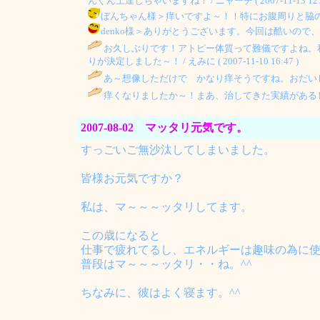
んぐん上達しちゃいますね！ / ニャーチ ( 2007-11-13 12:0
ぼんちゃん様＞痒いですよ～！！特にお腹周りと脇の下！寝入り
denko様＞ありがとうございます。今回は酷いので、ちょっと
お久しぶりです！アトピー体質って難儀ですよね。
りが決定しました～！ / えみに ( 2007-11-10 16:47 )
あ～想像しただけで かなり痒そうですね。おだいじに。 / ぼん
痒くなりましたか～！まあ、治してきた実績がある
2007-08-02 マッタリ元気です。
すっごいご無沙汰してしまいました。
皆様お元気ですか？
私は、マ～～～ッタリしてます。
この歳になると
仕事で疲れてるし、エネルギーは趣味の為に
普段はマ～～～ッタリ・・ね。^^
ちなみに、彼はよく寝ます。^^