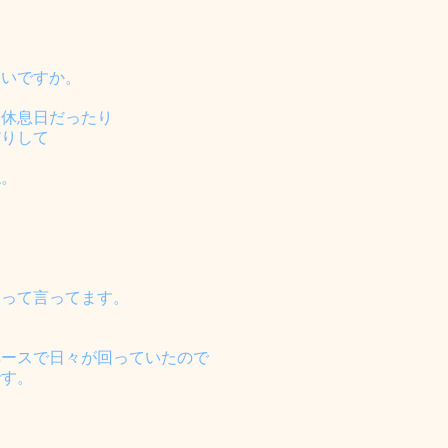
ないですか。
は休息日だったり
だりして
ね。
いって言ってます。
ペースで日々が回っていたので
です。