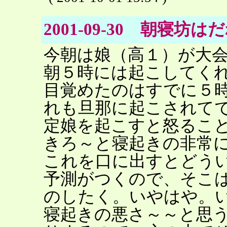
2001-09-30 朝寝
今朝は娘（高１）が大
朝５時には起こしてく
目覚めたのはすでに５
れも旦那に起こされて
定娘を起こすと怒るこ
きろ～と寝起きの非常
これを口に出すとどう
予測がつくので、そこ
のしたく。いやはや。
寝起きの悪さ～～と思