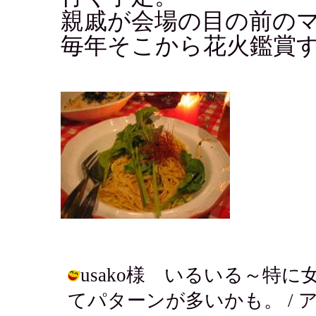
親戚が会場の目の前の
毎年そこから花火鑑賞す
usako様 いるいる～特
てパターンが多いかも。 / アキ ( 2