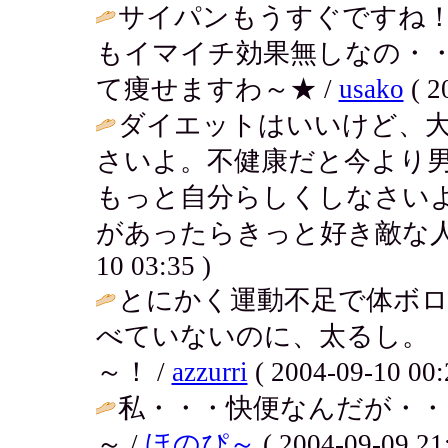
サイパンもうすぐですね
もイマイチ効果無しなの・
て痩せますわ～★ /
usako
( 2
ダイエットはいいけど、
さいよ。不健康だと今より
もっと自分らしくしなさい
があったらきっと好き敵な人が現れ
10 03:35 )
とにかく運動不足で体ボ
べていないのに、太るし。゜
～！ /
azzurri
( 2004-09-10 00:
私・・・快便なんだが・・
～ /
ほのぴ～
( 2004-09-09 21: