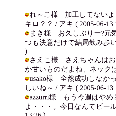
れ～こ様 加工してないよ
キロ？？ / アキ ( 2005-06-13 1
まき様 お久しぶりー?元
つも決意だけで結局飲み歩いてるよ～。
)
さえこ様 さえちゃんはお
か甘いものだよね、ネックは。 / アキ
usako様 全然成功しな
しいね～ / アキ ( 2005-06-13 1
azzurri様 もう今週は
よ・・・。今日なんてビールが絶対う
13:26 )