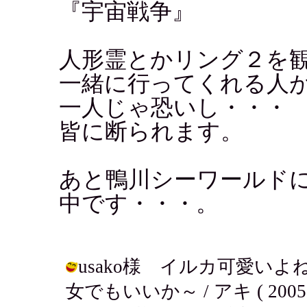
『宇宙戦争』
人形霊とかリング２を
一緒に行ってくれる人
一人じゃ恐いし・・・
皆に断られます。
あと鴨川シーワールド
中です・・・。
usako様 イルカ可愛い
女でもいいか～ / アキ ( 2005-07