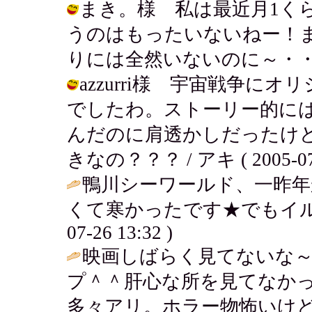
まき。様 私は最近月1く
うのはもったいないねー！
りには全然いないのに～・・・ / アキ 
azzurri様 宇宙戦争
でしたわ。ストーリー的に
んだのに肩透かしだったけ
きなの？？？ / アキ ( 2005-07-2
鴨川シーワールド、一昨年
くて寒かったです★でもイルカが超可
07-26 13:32 )
映画しばらく見てないな
プ＾＾肝心な所を見てなか
多々アリ。ホラー物怖いけど