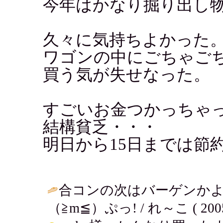
今年はかなり掘り出し
久々に気持ちよかった
ワゴンの中にごちゃご
買う気が失せなった。
すごいお金つかっちゃ
結構貧乏・・・
明日から15日までは節
合コンの次はバーゲンか
（≧m≦）ぷっ! / れ～こ ( 2005-0