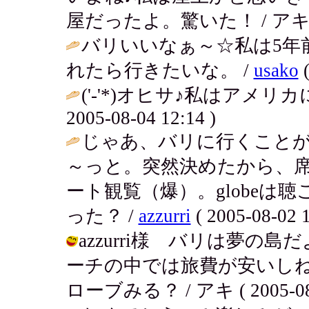
屋だったよ。驚いた！ / アキ ( 200
バリいいなぁ～☆私は5年
れたら行きたいな。 /
usako
(
('-'*)オヒサ♪私はアメリ
2005-08-04 12:14 )
じゃあ、バリに行くこと
～っと。突然決めたから、
ート観覧（爆）。globeは
った？ /
azzurri
( 2005-08-02 1
azzurri様 バリは夢
ーチの中では旅費が安いし
ローブみる？ / アキ ( 2005-08-0