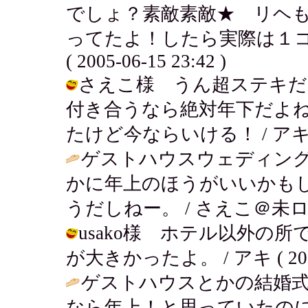
でしょ？素敵素敵★ リヘ
ってたよ！したら実際は１コ
( 2005-06-15 23:42 )
さえこ様 うん超ステキだ
付き合うなら絶対年下だよね
たけど今ならいける！ / アキ ( 200
ゲストハウスウェディング、
かに年上のほうがいいかも
うだしねー。 / さえこ＠未ログイン (
usako様 ホテル以外の
が大きかったよ。 / アキ ( 2005-0
ゲストハウスとかの結婚
なら年上！と思っていたのに結